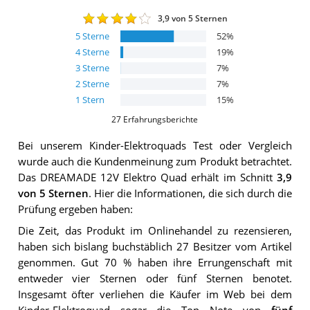
3,9
von 5 Sternen
5
Sterne
52
%
4
Sterne
19
%
3
Sterne
7
%
2
Sterne
7
%
1
Stern
15
%
27
Erfahrungsberichte
Bei unserem
Kinder-Elektroquads
Test oder Vergleich
wurde auch die Kundenmeinung zum Produkt betrachtet.
Das
DREAMADE 12V Elektro Quad
erhält im Schnitt
3,9
von 5 Sternen
. Hier die Informationen, die sich durch die
Prüfung ergeben haben:
Die Zeit, das Produkt im Onlinehandel zu rezensieren,
haben sich bislang buchstäblich 27 Besitzer vom Artikel
genommen. Gut 70 % haben ihre Errungenschaft mit
entweder vier Sternen oder fünf Sternen benotet.
Insgesamt öfter verliehen die Käufer im Web bei dem