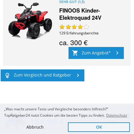
SEHR GUT
(
1,5
)
FINOOS Kinder-
Elektroquad 24V
129
Erfahrungsberichte
ca.
300 €
Zum Angebot
Zum Vergleich und Ratgeber
„Was macht unsere Tests und Vergleiche besonders hilfreich?“
Zum Top Angebot
TopRatgeber24 nutzt Cookies um die besten Tipps zu finden.
Datenschutz
154,99 €
Mehr kostenlose Tests oder Ratgeber im
Abbruch
OK
Sofort Lieferbar
KOSTENLOSE LIEFERUNG
Bereich
Kinderfahrzeuge