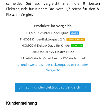
schneidet
Gut
ab, vergleicht man die 9 besten
Elektroquads für Kinder: Die Note 1,7 reicht für den
8.
Platz
im Vergleich.
Produkte im Vergleich
AIYAPLAY Elektro Quad für Kinder 12V
FINOOS Kinder-Elektro Quad 2-Sitzer 
AIYAPLAY Elektro Quad für Kinder
GarveeHome 12V Lila Elektro-Quad
ELEMARA 2 Sitzer Kinder Quad
SIEGER
FINOOS Kinder-Elektroquad 24V
PREIS-LEISTUNG
HOMCOM Elektro Quad für Kinder
SPARTIPP
DREAMADE 12V Elektro Quad
LALAHO Kinder Quad Elektro 12V Kinderquad
… und
4
weitere
Kinder-Elektroquads
im Test oder
Vergleich!
Zum Kinder-Elektroquad Vergleich
Kundenmeinung