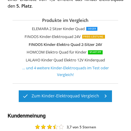
den
5. Platz
.
Produkte im Vergleich
AIYAPLAY Elektro Quad für Kinder 12V
AIYAPLAY Elektro Quad für Kinder
DREAMADE 12V Elektro Quad
GarveeHome 12V Lila Elektro-Quad
ELEMARA 2 Sitzer Kinder Quad
SIEGER
FINOOS Kinder-Elektroquad 24V
PREIS-LEISTUNG
FINOOS Kinder-Elektro Quad 2-Sitzer 24V
HOMCOM Elektro Quad für Kinder
SPARTIPP
LALAHO Kinder Quad Elektro 12V Kinderquad
… und
4
weitere
Kinder-Elektroquads
im Test oder
Vergleich!
Zum Kinder-Elektroquad Vergleich
Kundenmeinung
3,7
von 5 Sternen