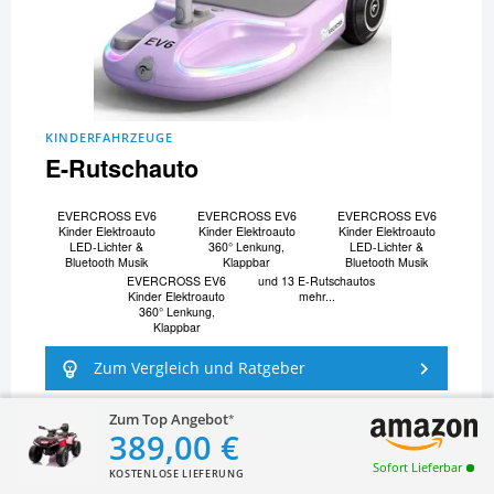
KINDERFAHRZEUGE
E-Rutschauto
EVERCROSS EV6
EVERCROSS EV6
EVERCROSS EV6
Kinder Elektroauto
Kinder Elektroauto
Kinder Elektroauto
LED-Lichter &
360° Lenkung,
LED-Lichter &
Bluetooth Musik
Klappbar
Bluetooth Musik
EVERCROSS EV6
und 13 E-Rutschautos
Kinder Elektroauto
mehr...
360° Lenkung,
Klappbar
Zum Vergleich und Ratgeber
Zum Top Angebot
389,00 €
Sofort Lieferbar
KOSTENLOSE LIEFERUNG