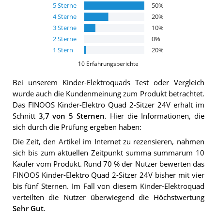
5
Sterne
50
%
4
Sterne
20
%
3
Sterne
10
%
2
Sterne
0
%
1
Stern
20
%
10
Erfahrungsberichte
Bei unserem
Kinder-Elektroquads
Test oder Vergleich
wurde auch die Kundenmeinung zum Produkt betrachtet.
Das
FINOOS Kinder-Elektro Quad 2-Sitzer 24V
erhält im
Schnitt
3,7
von 5 Sternen
. Hier die Informationen, die
sich durch die Prüfung ergeben haben:
Die Zeit, den Artikel im Internet zu rezensieren, nahmen
sich bis zum aktuellen Zeitpunkt summa summarum 10
Käufer vom Produkt. Rund 70 % der Nutzer bewerten das
FINOOS Kinder-Elektro Quad 2-Sitzer 24V bisher mit vier
bis fünf Sternen. Im Fall von diesem Kinder-Elektroquad
verteilten die Nutzer überwiegend die Höchstwertung
Sehr Gut
.