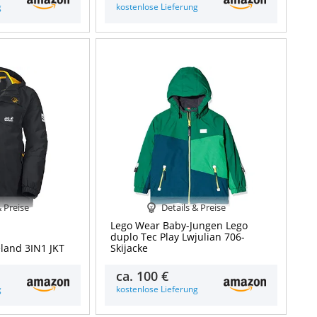
g
kostenlose Lieferung
& Preise
Details & Preise
Lego Wear Baby-Jungen Lego
duplo Tec Play Lwjulian 706-
eland 3IN1 JKT
Skijacke
ca.
100 €
g
kostenlose Lieferung