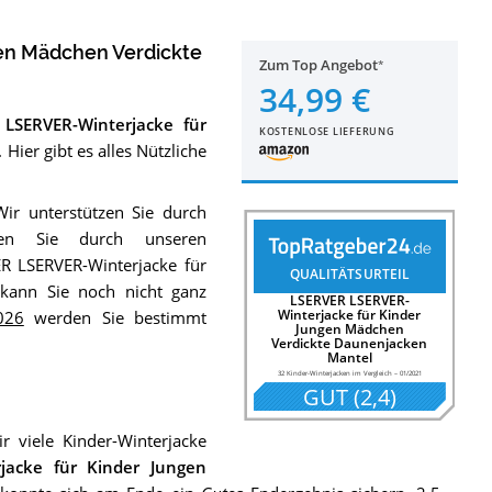
en Mädchen Verdickte
Zum Top Angebot
34,99 €
 LSERVER-Winterjacke für
KOSTENLOSE LIEFERUNG
. Hier gibt es alles Nützliche
Wir unterstützen Sie durch
n Sie durch unseren
ER LSERVER-Winterjacke für
QUALITÄTSURTEIL
kann Sie noch nicht ganz
LSERVER LSERVER-
Winterjacke für Kinder
026
werden Sie bestimmt
Jungen Mädchen
Verdickte Daunenjacken
Mantel
32 Kinder-Winterjacken im Vergleich
–
01/2021
GUT
(
2,4
)
 viele Kinder-Winterjacke
jacke für Kinder Jungen