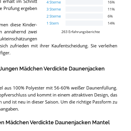
l
erhält im Schnitt
4
Sterne
16
%
die Prüfung ergeben
3
Sterne
11
%
2
Sterne
6
%
1
Stern
14
%
men diese Kinder-
en annähernd zwei
263
Erfahrungsberichte
dukteinschätzungen
sich zufrieden mit ihrer Kaufentscheidung. Sie verleihen
iger.
 Jungen Mädchen Verdickte Daunenjacken
el aus 100% Polyester mit 56-60% weißer Daunenfüllung.
opfverschluss und kommt in einem attraktiven Design, das
n und ist neu in dieser Saison. Um die richtige Passform zu
nangaben.
en Mädchen Verdickte Daunenjacken Mantel