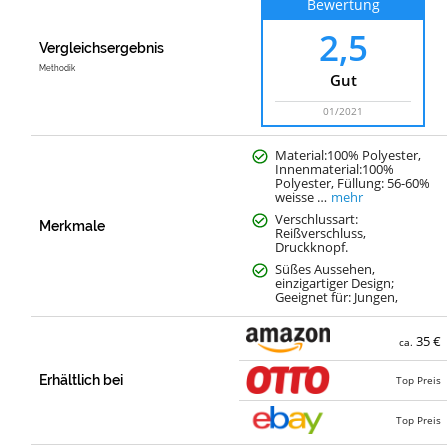
Bewertung
2,5
Vergleichsergebnis
Methodik
Gut
01/2021
Material:100% Polyester,
Innenmaterial:100%
Polyester, Füllung: 56-60%
weisse …
mehr
Verschlussart:
Merkmale
Reißverschluss,
Druckknopf.
Süßes Aussehen,
einzigartiger Design;
Geeignet für: Jungen,
35 €
ca.
Erhältlich bei
Top Preis
Top Preis