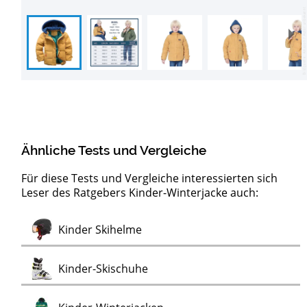
Ähnliche Tests und Vergleiche
Für diese Tests und Vergleiche interessierten sich
Leser des Ratgebers Kinder-Winterjacke auch:
Test
Test
Kinder-Skibrillen
Skijacken für Kinder
Test
Kinder Skihelme
Test
Kinder-Skischuhe