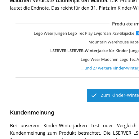
Mädchen Verdickte Daunenjacken Mantel
. Das Produkt
lautet die Endnote. Das reicht für den
31. Platz
im Kinder-Win
Produkte im
Z
V
L
L
L
Z
M
M
V
J
M
L
L
K
M
L
V
J
M
M
L
C
e
O
N
S
F
Lego Wear Jungen Lego Tec Play Lwjordan 723-Skijacke
S
Mountain Warehouse Rapto
LSERVER LSERVER-Winterjacke für Kinder Jun
Lego Wear Mädchen Lego Tec Ac
… und
27
weitere
Kinder-Winter
Zum Kinder-Winter
Kundenmeinung
Bei unserem
Kinder-Winterjacken
Test oder Vergleich
Kundenmeinung zum Produkt betrachtet.
Die
LSERVER LS