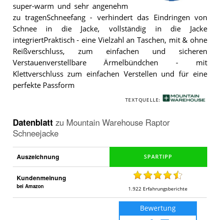
super-warm und sehr angenehm
Die
zu tragenSchneefang - verhindert das Eindringen von
Mountain
Warehouse
Schnee in die Jacke, vollständig in die Jacke
Raptor
integriertPraktisch - eine Vielzahl an Taschen, mit & ohne
Schneejacke
.
Reißverschluss, zum einfachen und sicheren
Verstauenverstellbare Ärmelbündchen - mit
Klettverschluss zum einfachen Verstellen und für eine
perfekte Passform
TEXTQUELLE:
Datenblatt
zu
Mountain Warehouse Raptor
Schneejacke
Auszeichnung
Kundenmeinung
bei Amazon
1.922
Erfahrungsberichte
Bewertung