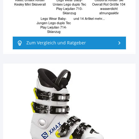
Kesley Mini Skioverall
Unisex Lego duplo Tec
Overall Rot Größe 104
Play Lwjulian 710-
wasserdicht
Skianzug
atmungsaktiv
Lego Wear Baby-
und 14 Artikel mehr...
Jungen Lego duplo Tec
Play Lwjulian 714-
Skianzug
Zum Vergleich und Ratgeber