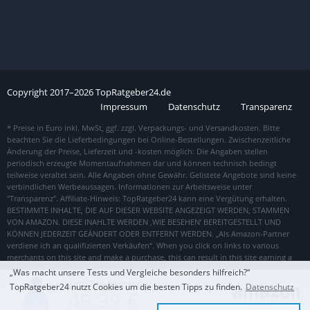
Copyright
2017–
2026
TopRatgeber24.de
Impressum
Datenschutz
Transparenz
„Was macht unsere Tests und Vergleiche besonders hilfreich?“
Zum Top Angebot
TopRatgeber24 nutzt Cookies um die besten Tipps zu finden.
Datenschutz
49,99 €