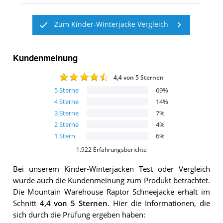
Zum Kinder-Winterjacke Vergleich
Kundenmeinung
4,4
von 5 Sternen
5
Sterne
69
%
4
Sterne
14
%
3
Sterne
7
%
2
Sterne
4
%
1
Stern
6
%
1.922
Erfahrungsberichte
Bei unserem
Kinder-Winterjacken
Test oder Vergleich
wurde auch die Kundenmeinung zum Produkt betrachtet.
Die
Mountain Warehouse Raptor Schneejacke
erhält im
Schnitt
4,4
von 5 Sternen
. Hier die Informationen, die
sich durch die Prüfung ergeben haben: