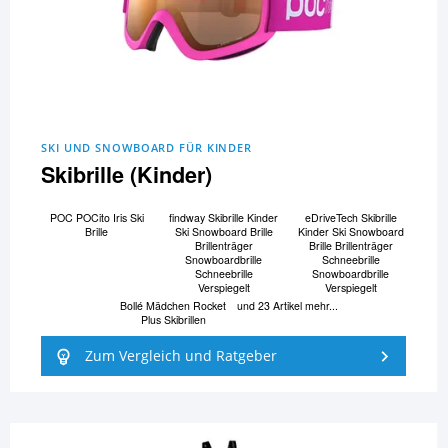
SKI UND SNOWBOARD FÜR KINDER
Skibrille (Kinder)
POC POCito Iris Ski
findway Skibrille Kinder
eDriveTech Skibrille
Brille
Ski Snowboard Brille
Kinder Ski Snowboard
Brillenträger
Brille Brillenträger
Snowboardbrille
Schneebrille
Schneebrille
Snowboardbrille
Verspiegelt
Verspiegelt
Bollé Mädchen Rocket
und 23 Artikel mehr...
Plus Skibrillen
Zum Vergleich und Ratgeber