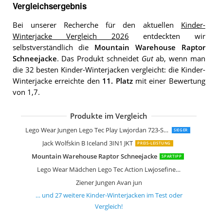
Vergleichsergebnis
Bei unserer Recherche für den aktuellen
Kinder-
Winterjacke Vergleich 2026
entdeckten wir
selbstverständlich die
Mountain Warehouse Raptor
Schneejacke
. Das Produkt schneidet
Gut
ab, wenn man
die 32 besten Kinder-Winterjacken vergleicht: die Kinder-
Winterjacke erreichte den
11. Platz
mit einer Bewertung
von 1,7.
Produkte im Vergleich
VAUDE Kinder Doppeljacke Campfire
Ziener Jungen Abian Junior Kinder Skij
Mountain Warehouse Seasons Gepolst
McKINLEY Mädchen Winterjacke Milla
Lego Wear Jungen Lwjoshua
Lego Wear Kinder-Unisex Lwjipe Jacke
VAUDE Kinder Doppeljacke Escape 3in1
Mountain Warehouse Honey Skijacke
Lego Wear Jungen LWJOSHUA-Winterj
CMP Kinder Feel Warm Flat 3.000 Skij
erima Kinder Steppjacke Steppjacke
OUO Jungen Winterjacke
Nike Jacket Team Fall
FTCayanz Kinder Daunenjacken Winte
Lego Wear Jungen Lego Tec Play Lwjordan 723-Skijacke
SIEGER
Jack Wolfskin B Iceland 3IN1 JKT
PREIS-LEISTUNG
Mountain Warehouse Raptor Schneejacke
SPARTIPP
Lego Wear Mädchen Lego Tec Action Lwjosefine 726-Skijacke
Ziener Jungen Avan jun
… und
27
weitere
Kinder-Winterjacken
im Test oder
Vergleich!