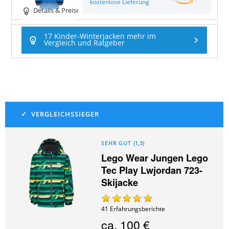
kostenlose Lieferung
Details & Preise
17 Kinder-Winterjacken mehr im
Vergleich und Ratgeber
SEHR GUT
(
1,3
)
Lego Wear Jungen Lego
Tec Play Lwjordan 723-
Skijacke
41
Erfahrungsberichte
ca.
100 €