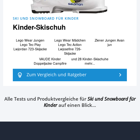
SKI UND SNOWBOARD FÜR KINDER
Kinder-Skischuh
Lego Wear Jungen
Lego Wear Mädchen
Ziener Jungen Avan
Lego Tec Play
Lego Tec Action
jun
Lwjordan 723-Skijacke
Lwjosefine 726-
Skijacke
VAUDE Kinder
und 28 Kinder-Skischuhe
Doppeljacke Campfire
mehr...
Zum Vergleich und Ratgeber
Alle Tests und Produktvergleiche für
Ski und Snowboard für
Kinder
auf einen Blick…