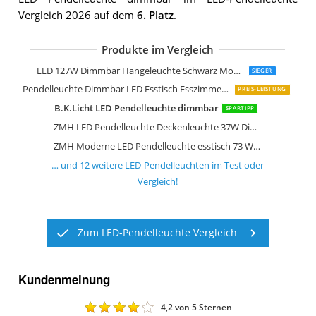
Vergleich 2026
auf dem
6. Platz
.
Produkte im Vergleich
LED Pendelleuchte in deutscher Quali
LED 127W Dimmbar Hängeleuchte Schwarz Modern Rund 4-Ring
SIEGER
Pendelleuchte Dimmbar LED Esstisch Esszimmerlampe Moderne
PREIS-LEISTUNG
B.K.Licht LED Pendelleuchte dimmbar
SPARTIPP
ZMH LED Pendelleuchte Deckenleuchte 37W Dimmbar Büro Pendelleuchte
ZMH Moderne LED Pendelleuchte esstisch 73 W Led 3-Ring led dimmbar Fernbedienung
… und
12
weitere
LED-Pendelleuchten
im Test oder
Vergleich!
Zum LED-Pendelleuchte Vergleich
Kundenmeinung
4,2
von 5 Sternen