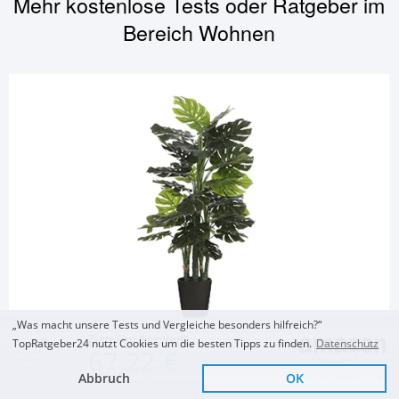
Mehr kostenlose Tests oder Ratgeber im
Bereich
Wohnen
„Was macht unsere Tests und Vergleiche besonders hilfreich?“
Zum Top Angebot
WOHNEN
TopRatgeber24 nutzt Cookies um die besten Tipps zu finden.
Datenschutz
67,22 €
Monstera Kunstpflanze
Abbruch
OK
Sofort Lieferbar
KOSTENLOSE LIEFERUNG