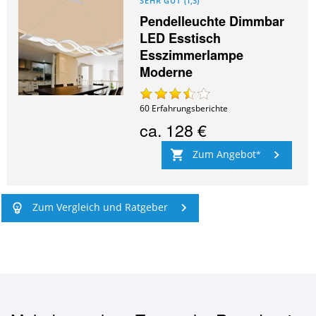
SEHR GUT
(
1,3
)
Pendelleuchte Dimmbar
LED Esstisch
Esszimmerlampe
Moderne
60
Erfahrungsberichte
ca.
128 €
Zum Angebot
Zum Vergleich und Ratgeber