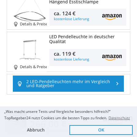
Hängend Esstischlampe
ca.
124 €
kostenlose Lieferung
Details & Preise
LED Pendelleuchte in deutscher
Qualität
ca.
119 €
kostenlose Lieferung
Details & Preise
2 LED-Pendelleuchten mehr im Vergleich
und Ratgeber
„Was macht unsere Tests und Vergleiche besonders hilfreich?“
Zum Top Angebot
TopRatgeber24 nutzt Cookies um die besten Tipps zu finden.
Datenschutz
266,00 €
Abbruch
OK
Sofort Lieferbar
KOSTENLOSE LIEFERUNG