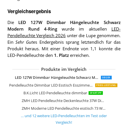
Vergleichsergebnis
Die
LED 127W Dimmbar Hängeleuchte Schwarz
Modern Rund 4-Ring
wurde im aktuellen
LED-
Pendelleuchte Vergleich 2026
unter die Lupe genommen.
Ein
Sehr Gut
es Endergebnis sprang letztendlich für das
Produkt heraus. Mit einer Endnote von 1,1 konnte die
LED-Pendelleuchte den
1. Platz
erreichen.
Produkte im Vergleich
LED Pendelleuchte in deutscher Quali
LED 127W Dimmbar Hängeleuchte Schwarz Modern Rund 4-Ring
SIEGER
Pendelleuchte Dimmbar LED Esstisch Esszimmerlampe Moderne
PREIS-LEISTUNG
B.K.Licht LED Pendelleuchte dimmbar
SPARTIPP
ZMH LED Pendelleuchte Deckenleuchte 37W Dimmbar Büro Pendelleuchte
ZMH Moderne LED Pendelleuchte esstisch 73 W Led 3-Ring led dimmbar Fernbedienung
… und
12
weitere
LED-Pendelleuchten
im Test oder
Vergleich!