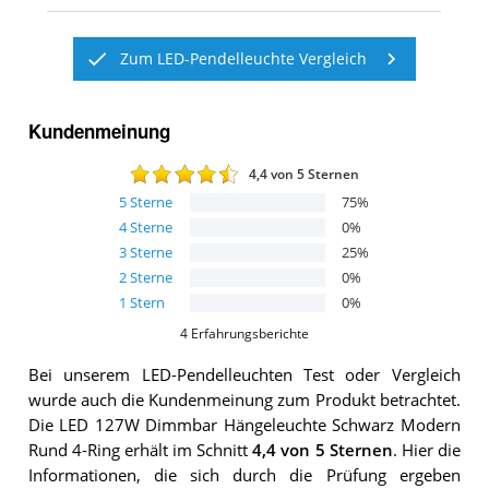
Zum LED-Pendelleuchte Vergleich
Kundenmeinung
4,4
von 5 Sternen
5
Sterne
75
%
4
Sterne
0
%
3
Sterne
25
%
2
Sterne
0
%
1
Stern
0
%
4
Erfahrungsberichte
Bei unserem
LED-Pendelleuchten
Test oder Vergleich
wurde auch die Kundenmeinung zum Produkt betrachtet.
Die
LED 127W Dimmbar Hängeleuchte Schwarz Modern
Rund 4-Ring
erhält im Schnitt
4,4
von 5 Sternen
. Hier die
Informationen, die sich durch die Prüfung ergeben