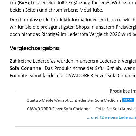
cm (BxHxT) ist er eine tolle Ergänzung für jedes Wohnzimm
beiden Seiten und chromfarbene Metallfüße.
Durch umfassende
Produktinformationen
erleichtern wir I
wir für Sie die preisgünstigsten Shops in unserem
Preisverg
doch nicht das Richtige? Im
Ledersofa Vergleich 2026
wird be
Vergleichsergebnis
Zahlreiche Ledersofas wurden in unserem
Ledersofa Vergle
Sofa Corianne
. Das Produkt schneidet
Sehr Gut
ab, wenn 
Endnote. Somit landet das CAVADORE 3-Sitzer Sofa Coriann
Produkte im
Q
B
Q
M
C
C
Q
M
S
Q
Q
B
Quattro Meble Weinrot Echtleder 3 er Sofa Mediolan
SIEGER
CAVADORE 3-Sitzer Sofa Corianne
Cotta 2er Sofa Kunstl
… und
12
weitere
Ledersof