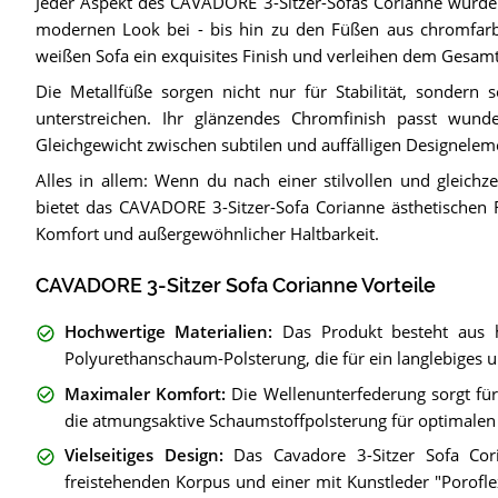
Jeder Aspekt des CAVADORE 3-Sitzer-Sofas Corianne wurde 
modernen Look bei - bis hin zu den Füßen aus chromfarb
weißen Sofa ein exquisites Finish und verleihen dem Gesa
Die Metallfüße sorgen nicht nur für Stabilität, sondern 
unterstreichen. Ihr glänzendes Chromfinish passt wun
Gleichgewicht zwischen subtilen und auffälligen Designelem
Alles in allem: Wenn du nach einer stilvollen und gleichze
bietet das CAVADORE 3-Sitzer-Sofa Corianne ästhetischen 
Komfort und außergewöhnlicher Haltbarkeit.
CAVADORE 3-Sitzer Sofa Corianne Vorteile
Hochwertige Materialien
:
Das Produkt besteht aus 
Polyurethanschaum-Polsterung, die für ein langlebiges un
Maximaler Komfort
:
Die Wellenunterfederung sorgt f
die atmungsaktive Schaumstoffpolsterung für optimalen 
Vielseitiges Design
:
Das Cavadore 3-Sitzer Sofa Co
freistehenden Korpus und einer mit Kunstleder "Porofl