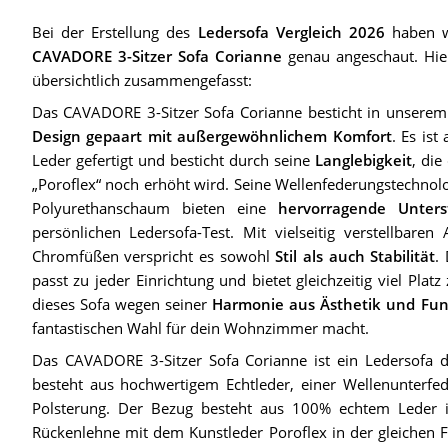
Bei der Erstellung des
Ledersofa Vergleich 2026
haben wi
CAVADORE 3-Sitzer Sofa Corianne
genau angeschaut. Hier
übersichtlich zusammengefasst:
Das CAVADORE 3-Sitzer Sofa Corianne besticht in unserem
Design gepaart mit außergewöhnlichem Komfort
. Es is
Leder gefertigt und besticht durch seine
Langlebigkeit
, di
„Poroflex“ noch erhöht wird. Seine Wellenfederungstechnol
Polyurethanschaum bieten eine
hervorragende Unters
persönlichen Ledersofa-Test. Mit vielseitig verstellbar
Chromfüßen verspricht es sowohl
Stil als auch Stabilität
.
passt zu jeder Einrichtung und bietet gleichzeitig viel Pla
dieses Sofa wegen seiner
Harmonie aus Ästhetik und Funk
fantastischen Wahl für dein Wohnzimmer macht.
Das CAVADORE 3-Sitzer Sofa Corianne ist ein Ledersofa
besteht aus hochwertigem Echtleder, einer Wellenunterf
Polsterung. Der Bezug besteht aus 100% echtem Leder 
Rückenlehne mit dem Kunstleder Poroflex in der gleichen 