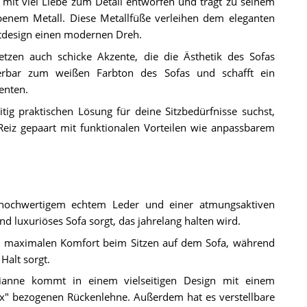
mit viel Liebe zum Detail entworfen und trägt zu seinem
enem Metall. Diese Metallfüße verleihen dem eleganten
mtdesign einen modernen Dreh.
setzen auch schicke Akzente, die die Ästhetik des Sofas
derbar zum weißen Farbton des Sofas und schafft ein
enten.
itig praktischen Lösung für deine Sitzbedürfnisse suchst,
Reiz gepaart mit funktionalen Vorteilen wie anpassbarem
hochwertigem echtem Leder und einer atmungsaktiven
d luxuriöses Sofa sorgt, das jahrelang halten wird.
ür maximalen Komfort beim Sitzen auf dem Sofa, während
Halt sorgt.
rianne kommt in einem vielseitigen Design mit einem
ex" bezogenen Rückenlehne. Außerdem hat es verstellbare