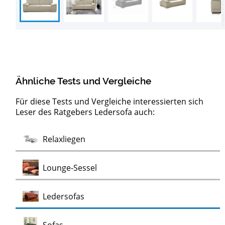
Ähnliche Tests und Vergleiche
Für diese Tests und Vergleiche interessierten sich
Leser des Ratgebers Ledersofa auch:
Barock
Test
Test
Test
Test
Test
Test
Test
Lowboards
Sideboards
Kommoden
Clubsessel
Möbelklassiker
Schaukelstühle
Vitrinen
Wohnwände
Chaiselongues
Vintage Sessel
Test
Relaxliegen
Test
Kommoden
Test
Test
Test
Test
Lounge-Sessel
Test
Ledersofas
Test