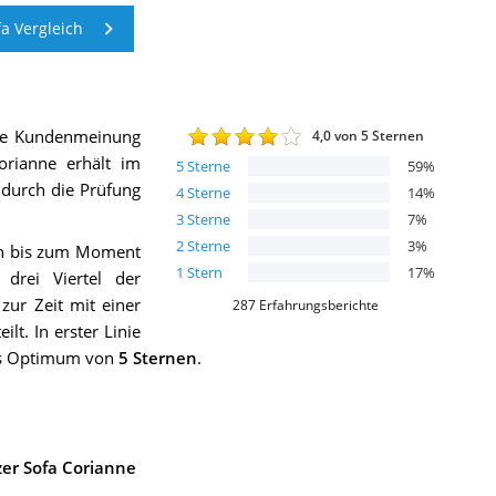
a Vergleich
die Kundenmeinung
4,0
von 5 Sternen
orianne
erhält im
5
Sterne
59
%
h durch die Prüfung
4
Sterne
14
%
3
Sterne
7
%
2
Sterne
3
%
ch bis zum Moment
1
Stern
17
%
rei Viertel der
ur Zeit mit einer
287
Erfahrungsberichte
lt. In erster Linie
das Optimum von
5 Sternen
.
er Sofa Corianne