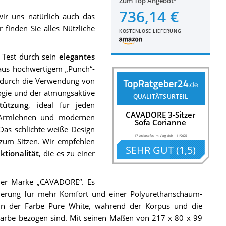
Zum Top Angebot
736,14 €
r uns natürlich auch das
 finden Sie alles Nützliche
KOSTENLOSE LIEFERUNG
 Test durch sein
elegantes
t aus hochwertigem „Punch“-
e durch die Verwendung von
ogie und der atmungsaktive
QUALITÄTSURTEIL
tützung
, ideal für jeden
CAVADORE 3-Sitzer
en Armlehnen und modernen
Sofa Corianne
 Das schlichte weiße Design
17 Ledersofas im Vergleich
–
11/2025
tz zum Sitzen. Wir empfehlen
SEHR GUT
(
1,5
)
tionalität
, die es zu einer
 der Marke „CAVADORE“. Es
ederung für mehr Komfort und einer Polyurethanschaum-
in der Farbe Pure White, während der Korpus und die
Farbe bezogen sind. Mit seinen Maßen von 217 x 80 x 99