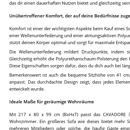
das dir einen dauerhaften Nutzen bietet und gleichzeitig sei
Unübertroffener Komfort, der auf deine Bedürfnisse zuge
Komfort ist einer der wichtigsten Aspekte beim Kauf eines S
einer Wellenunterfederung und einer atmungsaktiven Polyu
stützt deinen Körper optimal und sorgt für maximale Entspa
Die Wellenunterfederung mildert Druckpunkte, indem sie
Gleichzeitig erhöht die Polyurethanschaum-Polsterung den 
Diese Eigenschaften sorgen dafür, dass du dich auch bei län
Bemerkenswert ist auch die bequeme Sitzhöhe von 41 cm, 
anpasst. Das durchdachte Design zeigt, dass jedes Elemen
entwickelt wurde.
Ideale Maße für geräumige Wohnräume
Mit 217 x 80 x 99 cm (BxHxT) passt das CAVADORE 3-Si
Wohnzimmer. Ein größeres Sofa wie dieses bietet mehr Sit
mehreren Mitgliedern oder solche, die häufig Gäste emp