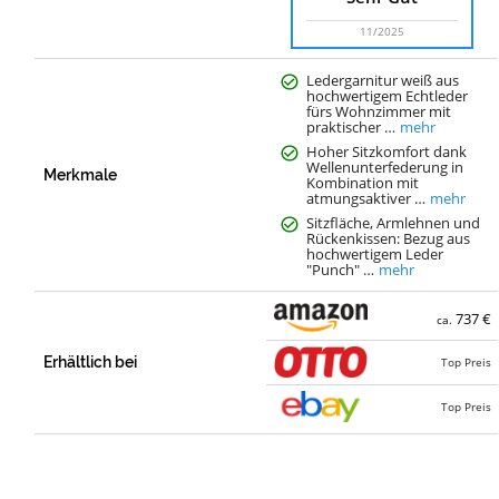
11/2025
Ledergarnitur weiß aus
hochwertigem Echtleder
fürs Wohnzimmer mit
praktischer …
mehr
Hoher Sitzkomfort dank
Wellenunterfederung in
Merkmale
Kombination mit
atmungsaktiver …
mehr
Sitzfläche, Armlehnen und
Rückenkissen: Bezug aus
hochwertigem Leder
"Punch" …
mehr
737 €
ca.
Erhältlich bei
Top Preis
Top Preis