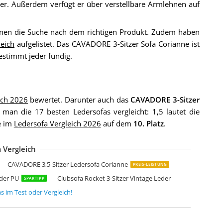
er. Außerdem verfügt er über verstellbare Armlehnen auf
hnen die Suche nach dem richtigen Produkt. Zudem haben
leich
aufgelistet. Das CAVADORE 3-Sitzer Sofa Corianne ist
stimmt jeder fündig.
ich 2026
bewertet. Darunter auch das
CAVADORE 3-Sitzer
man die 17 besten Ledersofas vergleicht: 1,5 lautet die
e im
Ledersofa Vergleich 2026
auf dem
10. Platz
.
 Vergleich
uattro Meble Echtleder Sofagarnitur „Roma“ 3-2-1 aus italienischem Naturl
eliani Sofa 3-Sitzer Leder modernes Ledersofa in Schwarz Couchsofa
uattro Meble Echtleder 3 Sitzer Sofa Varsovia Breite 235cm
ivano Zweisitzer Leder-Sofa Enterprise
AVADORE 2,5-Sitzer Sofa Corianne
AVADORE 3,5-Sitzer Ledersofa Corianne
uattro Meble Echtleder 3 er Sofa Mediolan Breite 230cm aufklappbar
iliboo Design-Ledersofa Zwei Plätze verstellbares Kopfteil
uper Lange Echtleder 3 Sitzer Sofa London Breite 238cm
uattro Meble Echtleder 2 er Sofa London Breite 190 cm Ledersofa Echt Led
uattro Meble Echtleder 3 Sitzer Sofa Oslo FS Breite 200cm
raunes Leder-schlafsofa modernes Sofa
CAVADORE 3,5-Sitzer Ledersofa Corianne
PREIS-LEISTUNG
eder PU
Clubsofa Rocket 3-Sitzer Vintage Leder
SPARTIPP
as
im Test oder Vergleich!