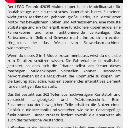
Collecrors
Der LEGO Technic 42035 Muldenkipper ist ein Modellbausatz für
-
Baufahrzeuge, der ein realistisches Bauerlebnis bietet. Zu seinen
wichtigsten Merkmalen gehören große Räder, ein detaillierter
Technic
Motor mit beweglichem Kolben und Antriebsriemen, eine robuste
Collection
Stoßstange und ein Kühlergrill, eine funktionale Kippermulde, eine
(5/13)
Fahrerkabine und eine funktionierende Lenkanlage. Das
Farbschema in Gelb und Schwarz macht ihn zu einem echten
Hingucker, der das Wesen von Schwerlastmaschinen
widerspiegelt.
Wenn du dieses 2-in-1-Modell zusammenbaust, wirst du die Liebe
zum Detail zu schätzen wissen. Die Fahrerkabine ist realistisch
gestaltet, so dass sich die Erbauer selbst am Steuer dieses
mächtigen Muldenkippers vorstellen können. Besonders
hervorzuheben ist die Möglichkeit, die Kippmulde zu kippen, um
die Ladung abzuladen, was ein spannendes interaktives Element
für den fertigen Bau darstellt.
Das Set besteht aus 362 Teilen aus hochwertigem Kunststoff und
verspricht Langlebigkeit und Präzisionstechnik. Beim
Zusammenbau der beweglichen Teile erhalten die Nutzer einen
Einblick in die Mechanik und verstehen, wie sie im Gesamtgefüge
funktionieren. Dieser Prozess fördert sowohl die Kreativität als
auch das technische Verständnis.
Außerdem ist die Vielseitigkeit dieses Modells bemerkenswert. Es