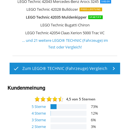
LEGO Technic 42077 Rallyeauto
LEGO Technic 42078 Mack Anthem
LEGO 42100 Technic Liebherr Bagger 
LEGO Technic 42069 Extremgeländefa
LEGO Technic 42068 Flughafen Lösch
LEGO Technic 42062 Container Transp
LEGO Technic 42070 Allrad Abschlep
LEGO Technic 42047 Polizei-Intercept
LEGO Technic 42031 Hubarbeitsbühn
Lego Technic 42061 Teleskoplader
LEGO Technic Schwerlast-Gabelstaple
LEGO Technic 42038 Arktis
LEGO Technic Volvo Konzept-Radlade
LEGO Technic 42082 Geländegängiger
LEGO Technic 9391 Raupenkran
LEGO Technic 42108 Kran-LKW
LEGO Technic 42097 Spinnenkran
LEGO Technic Harvester-Forstmaschi
LEGO 42112 Technic Betonmischer-L
LEGO Technic 42043 Mercedes-Benz Arocs 3245
SIEGER
LEGO Technic 42028 Bulldozer
PREIS-LEISTUNG
LEGO Technic 42035 Muldenkipper
SPARTIPP
LEGO Technic Bugatti Chiron
LEGO Technic 42054 Claas Xerion 5000 Trac VC
… und
21
weitere
LEGO® TECHNIC (Fahrzeuge)
im
Test oder Vergleich!
Zum LEGO® TECHNIC (Fahrzeuge) Vergleich
Kundenmeinung
4,5
von 5 Sternen
5
Sterne
73
%
4
Sterne
12
%
3
Sterne
6
%
2
Sterne
3
%