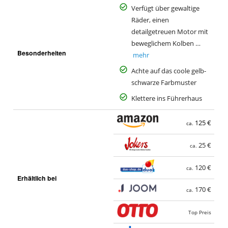
Verfügt über gewaltige
Räder, einen
detailgetreuen Motor mit
beweglichem Kolben …
Besonderheiten
mehr
Achte auf das coole gelb-
schwarze Farbmuster
Klettere ins Führerhaus
125 €
ca.
25 €
ca.
120 €
ca.
Erhältlich bei
170 €
ca.
Top Preis