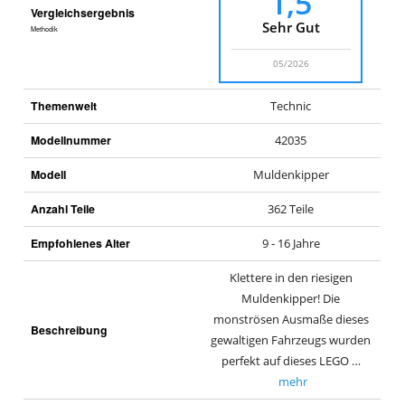
1,5
Vergleichsergebnis
Sehr Gut
Methodik
05/2026
Themenwelt
Technic
Modellnummer
42035
Modell
Muldenkipper
Anzahl Teile
362 Teile
Empfohlenes Alter
9 - 16 Jahre
Klettere in den riesigen
Muldenkipper! Die
monströsen Ausmaße dieses
Beschreibung
gewaltigen Fahrzeugs wurden
perfekt auf dieses LEGO …
mehr