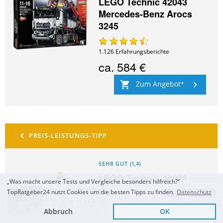
LEGO Technic 42043
Mercedes-Benz Arocs
3245
1.126
Erfahrungsberichte
ca.
584 €
Zum Angebot
SEHR GUT
(
1,4
)
LEGO Technic 42028
„Was macht unsere Tests und Vergleiche besonders hilfreich?“
Bulldozer
Zum Top Angebot
TopRatgeber24 nutzt Cookies um die besten Tipps zu finden.
Datenschutz
124,99 €
Abbruch
OK
Sofort Lieferbar
KOSTENLOSE LIEFERUNG
319
Erfahrungsberichte