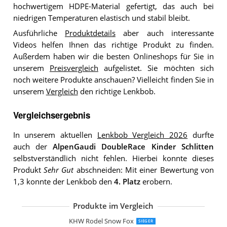
hochwertigem HDPE-Material gefertigt, das auch bei
niedrigen Temperaturen elastisch und stabil bleibt.
Ausführliche
Produktdetails
aber auch interessante
Videos helfen Ihnen das richtige Produkt zu finden.
Außerdem haben wir die besten Onlineshops für Sie in
unserem
Preisvergleich
aufgelistet. Sie möchten sich
noch weitere Produkte anschauen? Vielleicht finden Sie in
unserem
Vergleich
den richtige Lenkbob.
Vergleichsergebnis
In unserem aktuellen
Lenkbob Vergleich 2026
durfte
auch der
AlpenGaudi DoubleRace Kinder Schlitten
selbstverständlich nicht fehlen. Hierbei konnte dieses
Produkt
Sehr Gut
abschneiden: Mit einer Bewertung von
1,3 konnte der Lenkbob den
4. Platz
erobern.
Produkte im Vergleich
Franz Schneider 200115 Bob Snow Ma
Gizmo Riders Lenkschlitten
NEUSTANLO by Hamax Bob
Gizmo Riders Lenkschlitten
Gizmo Riders Lenkschlitten
AlpenGaudi Unisex Jugend Space pink 
Hamax Bob Lenkbob
KHW Lenkschlitten Snow Fox Iceblue
KHW Lenkbob Snow Fox pink
KHW Lenkbob Snow Fox Iceblue
AlpenSpace BOB Schlitten Lenkbob
Plastkon Skipper Lenkbob
Dantoy Lenkschlitten
Hamax Bob Lenkbob
Neustanlo Rodel Grün
Rolly Toys Schlitten Schneesurfer Jetst
KHW Rodel Snow Fox
SIEGER