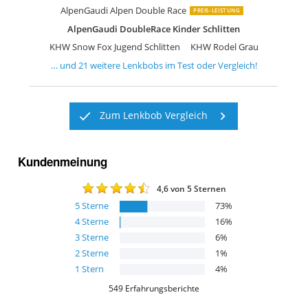
AlpenGaudi Alpen Double Race
PREIS-LEISTUNG
AlpenGaudi DoubleRace Kinder Schlitten
KHW Snow Fox Jugend Schlitten
KHW Rodel Grau
… und
21
weitere
Lenkbobs
im Test oder Vergleich!
Zum Lenkbob Vergleich
Kundenmeinung
4,6
von 5 Sternen
5
Sterne
73
%
4
Sterne
16
%
3
Sterne
6
%
2
Sterne
1
%
1
Stern
4
%
549
Erfahrungsberichte