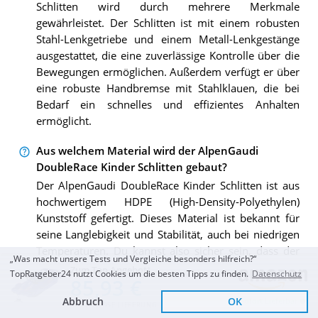
Schlitten wird durch mehrere Merkmale
gewährleistet. Der Schlitten ist mit einem robusten
Stahl-Lenkgetriebe und einem Metall-Lenkgestänge
ausgestattet, die eine zuverlässige Kontrolle über die
Bewegungen ermöglichen. Außerdem verfügt er über
eine robuste Handbremse mit Stahlklauen, die bei
Bedarf ein schnelles und effizientes Anhalten
ermöglicht.
Aus welchem Material wird der AlpenGaudi
DoubleRace Kinder Schlitten gebaut?
Der AlpenGaudi DoubleRace Kinder Schlitten ist aus
hochwertigem HDPE (High-Density-Polyethylen)
Kunststoff gefertigt. Dieses Material ist bekannt für
seine Langlebigkeit und Stabilität, auch bei niedrigen
Temperaturen. Du kannst also sicher sein, dass der
„Was macht unsere Tests und Vergleiche besonders hilfreich?“
Schlitten auch in den kalten Wintermonaten gut
Zum Top Angebot
TopRatgeber24 nutzt Cookies um die besten Tipps zu finden.
Datenschutz
85,93 €
funktioniert.
Abbruch
OK
Sofort Lieferbar
KOSTENLOSE LIEFERUNG
Was ist die maximale Tragfähigkeit des AlpenGaudi