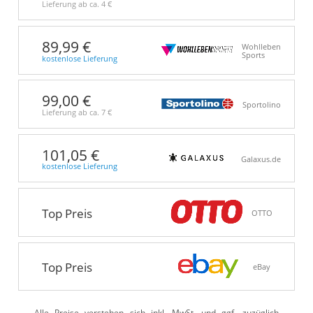
Lieferung ab ca.
4 €
89,99 €
Wohlleben
Sports
kostenlose Lieferung
99,00 €
Sportolino
Lieferung ab ca.
7 €
101,05 €
Galaxus.de
kostenlose Lieferung
Top Preis
OTTO
Top Preis
eBay
Alle Preise verstehen sich inkl. MwSt. und ggf. zuzüglich