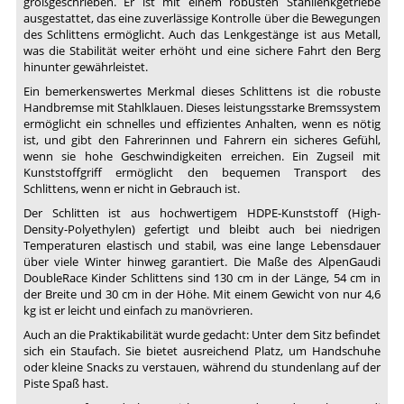
großgeschrieben. Er ist mit einem robusten Stahllenkgetriebe
ausgestattet, das eine zuverlässige Kontrolle über die Bewegungen
des Schlittens ermöglicht. Auch das Lenkgestänge ist aus Metall,
was die Stabilität weiter erhöht und eine sichere Fahrt den Berg
hinunter gewährleistet.
Ein bemerkenswertes Merkmal dieses Schlittens ist die robuste
Handbremse mit Stahlklauen. Dieses leistungsstarke Bremssystem
ermöglicht ein schnelles und effizientes Anhalten, wenn es nötig
ist, und gibt den Fahrerinnen und Fahrern ein sicheres Gefühl,
wenn sie hohe Geschwindigkeiten erreichen. Ein Zugseil mit
Kunststoffgriff ermöglicht den bequemen Transport des
Schlittens, wenn er nicht in Gebrauch ist.
Der Schlitten ist aus hochwertigem HDPE-Kunststoff (High-
Density-Polyethylen) gefertigt und bleibt auch bei niedrigen
Temperaturen elastisch und stabil, was eine lange Lebensdauer
über viele Winter hinweg garantiert. Die Maße des AlpenGaudi
DoubleRace Kinder Schlittens sind 130 cm in der Länge, 54 cm in
der Breite und 30 cm in der Höhe. Mit einem Gewicht von nur 4,6
kg ist er leicht und einfach zu manövrieren.
Auch an die Praktikabilität wurde gedacht: Unter dem Sitz befindet
sich ein Staufach. Sie bietet ausreichend Platz, um Handschuhe
oder kleine Snacks zu verstauen, während du stundenlang auf der
Piste Spaß hast.