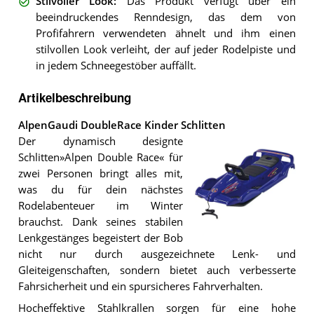
Stilvoller Look
:
Das Produkt verfügt über ein
beeindruckendes Renndesign, das dem von
Profifahrern verwendeten ähnelt und ihm einen
stilvollen Look verleiht, der auf jeder Rodelpiste und
in jedem Schneegestöber auffällt.
Artikelbeschreibung
AlpenGaudi DoubleRace Kinder Schlitten
Der dynamisch designte
Schlitten»Alpen Double Race« für
zwei Personen bringt alles mit,
was du für dein nächstes
Rodelabenteuer im Winter
brauchst. Dank seines stabilen
Lenkgestänges begeistert der Bob
Der
nicht nur durch ausgezeichnete Lenk- und
AlpenGaudi
DoubleRace
Gleiteigenschaften, sondern bietet auch verbesserte
Kinder
Fahrsicherheit und ein spursicheres Fahrverhalten.
Schlitten
.
Hocheffektive Stahlkrallen sorgen für eine hohe