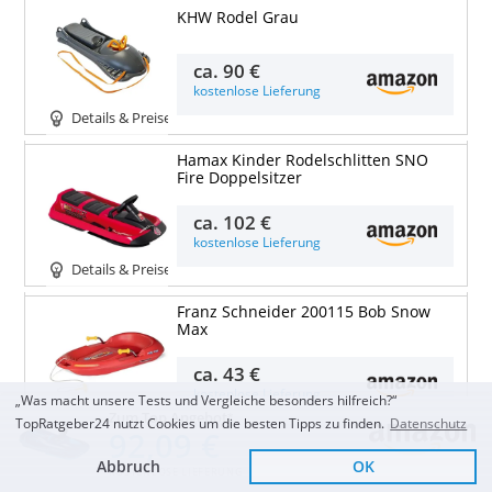
KHW Rodel Grau
ca.
90 €
kostenlose Lieferung
Details & Preise
Hamax Kinder Rodelschlitten SNO
Fire Doppelsitzer
ca.
102 €
kostenlose Lieferung
Details & Preise
Franz Schneider 200115 Bob Snow
Max
ca.
43 €
kostenlose Lieferung
„Was macht unsere Tests und Vergleiche besonders hilfreich?“
Zum Top Angebot
Details & Preise
TopRatgeber24 nutzt Cookies um die besten Tipps zu finden.
Datenschutz
92,09 €
Hamax Bob Lenkbob Lenkschlitten
Abbruch
OK
KOSTENLOSE LIEFERUNG
Schlitten Sno Action schwarz