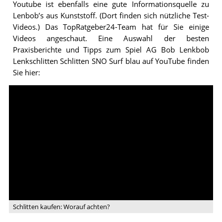
Youtube ist ebenfalls eine gute Informationsquelle zu
Lenbob’s aus Kunststoff. (Dort finden sich nützliche Test-
Videos.) Das TopRatgeber24-Team hat für Sie einige
Videos angeschaut. Eine Auswahl der besten
Praxisberichte und Tipps zum Spiel AG Bob Lenkbob
Lenkschlitten Schlitten SNO Surf blau auf YouTube finden
Sie hier:
Video:
Schlitten
kaufen:
Worauf
achten?
Schlitten kaufen: Worauf achten?