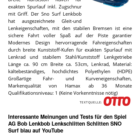
exakten Spurlauf inkl. Zugschnur
mit Griff. Der Sno Surf Lenkbob
hat ausgezeichnete Gleit-und
Der
Lenkeigenschaften, mit den stabilen Bremsen ist eine
Spiel
AG
sichere Fahrt voller Spaß auf der Piste garantier
Bob
Modernes Design hervorragende Fahreigenschaften
Lenkbob
durch breite Kunststoff-Kufen für exakten Spurlauf mit
Lenkschlitten
Schlitten
Lenkrad und stabilem Stahl/Kunststoff Lenkgetriebe
SNO
Länge ca. 90 cm Breite ca. 53cm, Lenkrad, Material:
Surf
blau
.
kältebeständiges, hochdichtes Polyethylen (HDPE)
Großartige Fahr- und Kurveneigenschaften,
Markenqualität von Hamax ab 36 Monate
Qualifikationsniveau: 1 (Keine Vorkenntnisse nötig)
TEXTQUELLE:
Interessante Meinungen und Tests für den Spiel
AG Bob Lenkbob Lenkschlitten Schlitten SNO
Surf blau auf YouTube