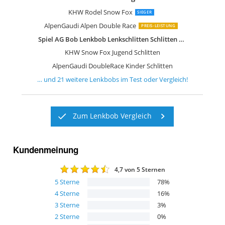
KHW Rodel Grau
Franz Schneider 200115 Bob Snow Ma
Gizmo Riders Lenkschlitten
NEUSTANLO by Hamax Bob
Gizmo Riders Lenkschlitten
Gizmo Riders Lenkschlitten
AlpenGaudi Unisex Jugend Space pink 
Hamax Bob Lenkbob
KHW Lenkschlitten Snow Fox Iceblue
KHW Lenkbob Snow Fox pink
KHW Lenkbob Snow Fox Iceblue
AlpenSpace BOB Schlitten Lenkbob
Plastkon Skipper Lenkbob
Dantoy Lenkschlitten
Hamax Bob Lenkbob
Neustanlo Rodel Grün
Rolly Toys Schlitten Schneesurfer Jetst
KHW Rodel Snow Fox
SIEGER
AlpenGaudi Alpen Double Race
PREIS-LEISTUNG
Spiel AG Bob Lenkbob Lenkschlitten Schlitten SNO Surf blau
KHW Snow Fox Jugend Schlitten
AlpenGaudi DoubleRace Kinder Schlitten
… und
21
weitere
Lenkbobs
im Test oder Vergleich!
Zum Lenkbob Vergleich
Kundenmeinung
4,7
von 5 Sternen
5
Sterne
78
%
4
Sterne
16
%
3
Sterne
3
%
2
Sterne
0
%