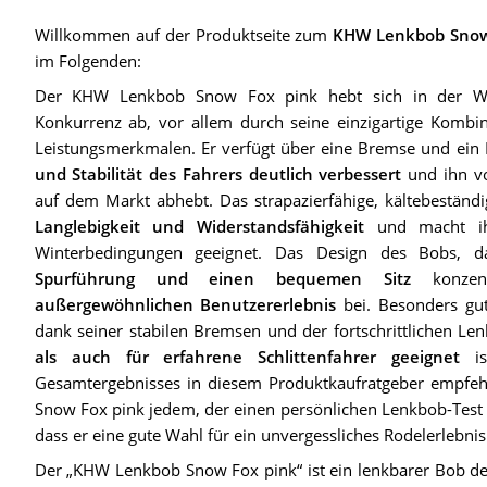
Willkommen auf der Produktseite zum
KHW Lenkbob Snow
im Folgenden:
Der KHW Lenkbob Snow Fox pink hebt sich in der Wel
Konkurrenz ab, vor allem durch seine einzigartige Kombin
Leistungsmerkmalen. Er verfügt über eine Bremse und ein
und Stabilität des Fahrers deutlich verbessert
und ihn vo
auf dem Markt abhebt. Das strapazierfähige, kältebeständi
Langlebigkeit und Widerstandsfähigkeit
und macht ihn
Winterbedingungen geeignet. Das Design des Bobs, 
Spurführung und einen bequemen Sitz
konzent
außergewöhnlichen Benutzererlebnis
bei. Besonders gut
dank seiner stabilen Bremsen und der fortschrittlichen L
als auch für erfahrene Schlittenfahrer geeignet
is
Gesamtergebnisses in diesem Produktkaufratgeber empfe
Snow Fox pink jedem, der einen persönlichen Lenkbob-Test 
dass er eine gute Wahl für ein unvergessliches Rodelerlebnis 
Der „KHW Lenkbob Snow Fox pink“ ist ein lenkbarer Bob der