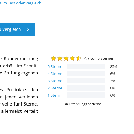
s
im Test oder Vergleich!
 Vergleich
die Kundenmeinung
4,7
von 5 Sternen
k
erhält im Schnitt
5
Sterne
85
%
die Prüfung ergeben
4
Sterne
6
%
3
Sterne
3
%
2
Sterne
0
%
es Produktes den
1
Stern
6
%
 jenen verliehen
volle fünf Sterne.
34
Erfahrungsberichte
allermeist verteilt