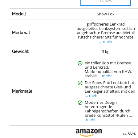
12/2025
Snow Fox
Modell
griffsicheres Lenkrad
ausgefeiltes Lenksystem seitlich
angebrachte Bremse aus Metall
Merkmal
rutschsicherer Sitz für höchste
…
mehr
3 kg
Gewicht
ein toller Bob mit Bremse
und Lenkrad,
Markenqualität von KHW,
stabile …
mehr
Der Snow Fox Lenkbob hat
ausgezeichnete Gleit-und
Lenkeigenschaften; mit den
Merkmale
…
mehr
Modernes Design
hervorragende
Fahreigenschaften durch
breite Kunststoff-Kufen …
mehr
60 €
ca.