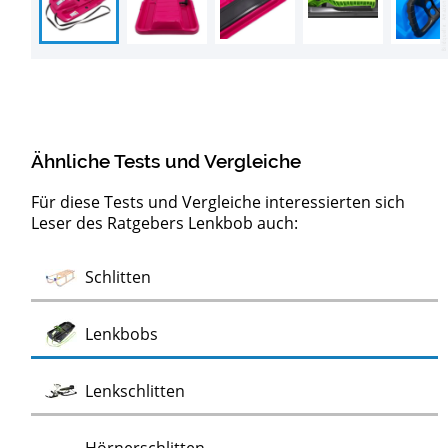
Ähnliche Tests und Vergleiche
Für diese Tests und Vergleiche interessierten sich
Leser des Ratgebers Lenkbob auch:
Test
Test
Test
Test
Test
Test
Test
Test
Test
Test
Test
German Luge Rodel
Tourenrodel von Kathrein
Klappschlitten
Davoser Schlitten
Alu Schlitten
Babyschlitten mit Schiebestange
Zipfelbobs
Alpengaudi Schlitten
Hamax Schlitten
KHW-Schlitten
Aufblasbare Schlitten
Test
Schlitten
Test
Lenkbobs
Test
Lenkschlitten
Test