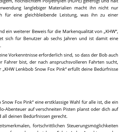
ndigem, hochdichtem Polyethylen (HDPE) gefertigt und hält
rwendung langlebiger Materialien macht ihn nicht nur
 für eine gleichbleibende Leistung, was ihn zu einer
d ein weiterer Beweis für die Markenqualität von „KHW“,
et sich für Benutzer ab sechs Jahren und ist damit eine
.
e keine Vorkenntnisse erforderlich sind, so dass der Bob auch
er Fahrer bist, der nach anspruchsvolleren Fahrten sucht,
 „KHW Lenkbob Snow Fox Pink“ erfüllt deine Bedürfnisse
ow Fox Pink“ eine erstklassige Wahl für alle ist, die ein
olo-Abenteuer auf verschneiten Pisten planst oder dich auf
 all deinen Bedürfnissen gerecht.
itsmerkmalen, fortschrittlichen Steuerungsmöglichkeiten