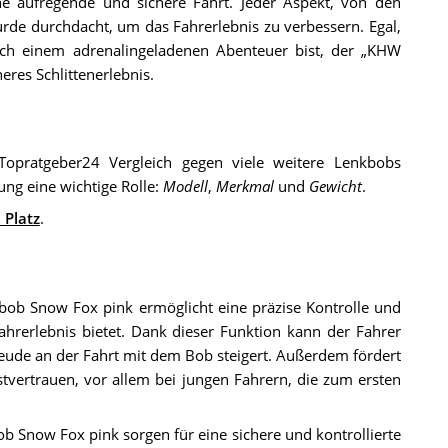
ne aufregende und sichere Fahrt. Jeder Aspekt, von den
urde durchdacht, um das Fahrerlebnis zu verbessern. Egal,
ch einem adrenalingeladenen Abenteuer bist, der „KHW
res Schlittenerlebnis.
pratgeber24 Vergleich gegen viele weitere Lenkbobs
ung eine wichtige Rolle:
Modell
,
Merkmal
und
Gewicht
.
 Platz
.
ob Snow Fox pink ermöglicht eine präzise Kontrolle und
ahrerlebnis bietet. Dank dieser Funktion kann der Fahrer
reude an der Fahrt mit dem Bob steigert. Außerdem fördert
tvertrauen, vor allem bei jungen Fahrern, die zum ersten
 Snow Fox pink sorgen für eine sichere und kontrollierte