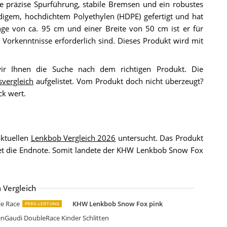
ine präzise Spurführung, stabile Bremsen und ein robustes
ndigem, hochdichtem Polyethylen (HDPE) gefertigt und hat
nge von ca. 95 cm und einer Breite von 50 cm ist er für
 Vorkenntnisse erforderlich sind. Dieses Produkt wird mit
ir Ihnen die Suche nach dem richtigen Produkt. Die
svergleich
aufgelistet. Vom Produkt doch nicht überzeugt?
ck wert.
ktuellen
Lenkbob Vergleich 2026
untersucht. Das Produkt
utet die Endnote. Somit landete der KHW Lenkbob Snow Fox
 Vergleich
HW Rodel Grau
amax Kinder Rodelschlitten SNO Fire Doppelsitzer
ranz Schneider 200115 Bob Snow Max
amax Bob Lenkbob Lenkschlitten Schlitten Sno Action schwarz
izmo Riders Lenkschlitten
piel AG Bob Lenkbob Lenkschlitten Schlitten SNO Surf blau
EUSTANLO by Hamax Bob
izmo Riders Lenkschlitten
izmo Riders Lenkschlitten
lpenGaudi Unisex Jugend Space pink Schlitten
amax Bob Lenkbob
HW Lenkschlitten Snow Fox Iceblue
HW Lenkbob Snow Fox Iceblue
lpenSpace BOB Schlitten Lenkbob
lastkon Skipper Lenkbob
antoy Lenkschlitten
amax Bob Lenkbob Schlitten 109cm SNO Police 2 Personen
amax Bob Lenkbob
eustanlo Rodel Grün
olly Toys Schlitten Schneesurfer Jetstar
lpen Race AlpenGaudi Schlitten Lenkbob Alpenrace
e Race
KHW Lenkbob Snow Fox pink
PREIS-LEISTUNG
enGaudi DoubleRace Kinder Schlitten