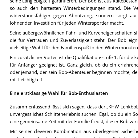
seine Langlebigkeit garantieren. Der Bob ist aus kältebestä
so auch den härtesten Winterbedingungen stand. Die Ve
widerstandsfähiger gegen Abnutzung, sondern sorgt auch
lohnenden Investition für jeden Wintersportler macht.
Seine außergewöhnlichen Fahr- und Kurveneigenschaften sin
die für Vertrauen und Zuverlässigkeit steht. Der Bob eign
vielseitige Wahl für den Familienspaß in den Wintermonaten
Ein zusätzlicher Vorteil ist die Qualifikationsstufe 1, für di
für Anfänger geeignet ist. Ganz gleich, ob du ein erfahren
oder jemand, der sein Bob-Abenteuer beginnen möchte, der
mit Leichtigkeit.
Eine erstklassige Wahl für Bob-Enthusiasten
Zusammenfassend lässt sich sagen, dass der „KHW Lenkbob Sn
unvergessliches Schlittenerlebnis suchen. Egal, ob du ein S
eine gemeinsame Zeit mit der Familie freust, dieser Bob wird
Mit seiner cleveren Kombination aus überlegenen Sicherhe