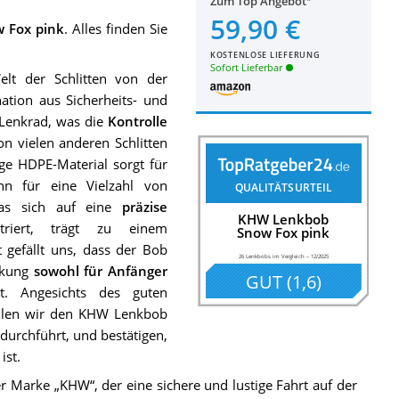
Zum Top Angebot
59,90 €
 Fox pink
. Alles finden Sie
KOSTENLOSE LIEFERUNG
Sofort Lieferbar
t der Schlitten von der
ation aus Sicherheits- und
 Lenkrad, was die
Kontrolle
n vielen anderen Schlitten
ge HDPE-Material sorgt für
 für eine Vielzahl von
QUALITÄTSURTEIL
das sich auf eine
präzise
KHW Lenkbob
riert, trägt zu einem
Snow Fox pink
 gefällt uns, dass der Bob
26 Lenkbobs im Vergleich
–
12/2025
enkung
sowohl für Anfänger
GUT
(
1,6
)
t. Angesichts des guten
hlen wir den KHW Lenkbob
durchführt, und bestätigen,
ist.
 Marke „KHW“, der eine sichere und lustige Fahrt auf der