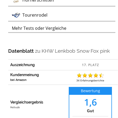
Hörnerschlitten
Test
Tourenrodel
Mehr Tests oder Vergleiche
Datenblatt
zu
KHW Lenkbob Snow Fox pink
Auszeichnung
Kundenmeinung
bei Amazon
34
Erfahrungsberichte
Bewertung
1,6
Vergleichsergebnis
Methodik
Gut