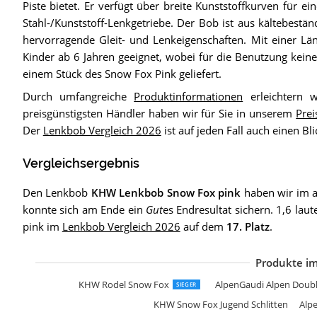
Piste bietet. Er verfügt über breite Kunststoffkurven für e
Stahl-/Kunststoff-Lenkgetriebe. Der Bob ist aus kältebestä
hervorragende Gleit- und Lenkeigenschaften. Mit einer Lä
Kinder ab 6 Jahren geeignet, wobei für die Benutzung keine
einem Stück des Snow Fox Pink geliefert.
Durch umfangreiche
Produktinformationen
erleichtern w
preisgünstigsten Händler haben wir für Sie in unserem
Prei
Der
Lenkbob Vergleich 2026
ist auf jeden Fall auch einen Bli
Vergleichsergebnis
Den Lenkbob
KHW Lenkbob Snow Fox pink
haben wir im a
konnte sich am Ende ein
Gut
es Endresultat sichern. 1,6 la
pink im
Lenkbob Vergleich 2026
auf dem
17. Platz
.
Produkte im
K
H
F
H
G
S
N
G
G
A
H
K
K
A
P
D
H
H
N
R
A
KHW Rodel Snow Fox
AlpenGaudi Alpen Doubl
SIEGER
KHW Snow Fox Jugend Schlitten
Alp