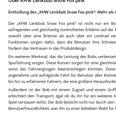
Über KHW Lenkbob Snow Fox pink
Enthüllung des „KHW Lenkbob Snow Fox pink“: Mehr als 
Der „KHW Lenkbob Snow Fox pink“ ist nicht nur ein Bob.
aufregendes und gleichzeitig kontrolliertes Erlebnis auf der
sowohl über eine Bremse als auch über ein Lenkrad verfü
Funktionen sorgen dafür, dass die Benutzer ihre Schnees
fördern das Vertrauen in das Produktdesign.
Ein weiteres Merkmal, das die Leistung des Bobs verbessert,
Spurführung sorgen. Diese Kurven sorgen für eine gleichm
sonst das Fahrvergnügen beeinträchtigen könnten. Diese
angenehme und aufregende Fahrt für Benutzer aller Können
bis hin zu erfahrenen Fahrern, die eine größere Herausford
Außerdem ist der Bob mit einem Zugseil und einem Griff
erleichtert den Transport, egal ob du ihn für ein weitere
Spiel verstauen willst. Der Bob besticht nicht nur durch sei
Benutzerfreundlichkeit, was ihn zu einer beliebten Wahl für