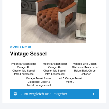
WOHNZIMMER
Vintage Sessel
Phoenixarts Echtleder
Phoenixarts Echtleder
Vintage-Line Design-
Vintage Alu
Vintage Alu
Clubsessel Mars Leder
Chesterfield Sessel
Chesterfield Sessel
Belon Black Chrom
Retro Ledersessel
Retro Ledersessel
Echtleder
Vintage Sessel Aviator
und 6 Vintage Sessel
Clubsessel Leder &
mehr...
Metall Loungesessel
Zum Vergleich und Ratgeber