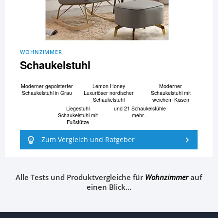
WOHNZIMMER
Schaukelstuhl
Moderner gepolsterter
Lemon Honey
Moderner
Schaukelstuhl in Grau
Luxuriöser nordischer
Schaukelstuhl mit
Schaukelstuhl
weichem Kissen
Liegestuhl
und 21 Schaukelstühle
Schaukelstuhl mit
mehr...
Fußstütze
Zum Vergleich und Ratgeber
Alle Tests und Produktvergleiche für
Wohnzimmer
auf
einen Blick…