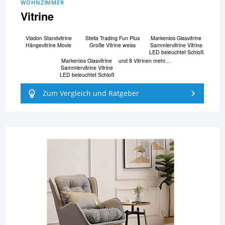
WOHNZIMMER
Vitrine
Vladon Standvitrine
Stella Trading Fun Plus
Markenlos Glasvitrine
Hängevitrine Movie
Große Vitrine weiss
Sammlervitrine Vitrine
LED beleuchtet Schloß
Markenlos Glasvitrine
und 8 Vitrinen mehr...
Sammlervitrine Vitrine
LED beleuchtet Schloß
Zum Vergleich und Ratgeber