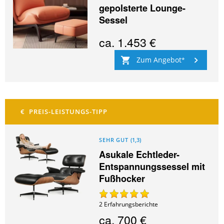
gepolsterte Lounge-
Sessel
ca.
1.453 €
Zum Angebot
SEHR GUT
(
1,3
)
Asukale Echtleder-
Entspannungssessel mit
Fußhocker
2
Erfahrungsberichte
ca.
700 €