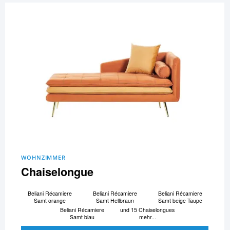
WOHNZIMMER
Chaiselongue
Beliani Ré­ca­mi­e­re
Beliani Ré­ca­mi­e­re
Beliani Ré­ca­mi­e­re
Samt orange
Samt Hellbraun
Samt beige Taupe
Beliani Ré­ca­mi­e­re
und 15 Chaiselongues
Samt blau
mehr...