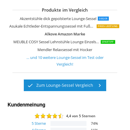
Produkte im Vergleich
le canapé Loungesessel drehbar
SPACEREBELS Sessel Wohnzimmer Rel
Cavadore XXL-Sessel Assado Großer Po
Kare Design Relaxsessel Lazy Samt Bl
Moderner Akzentstuhl und Ottoman
Kare Design Sessel Tudor Velvet Schw
Bequemer Stoff-Lounge-Sessel
Generisch PU Leder Akzentstuhl
Atlantic Home Collection BEN Sessel
Akzentstühle dick gepolsterte Lounge-Sessel
SIEGER
Asukale Echtleder-Entspannungssessel mit Fußhocker
PREIS-LEISTUNG
Alkove Amazon Marke
MEUBLE COSY Sessel Lehnstühle Lounge Einzelsofa
SPARTIPP
Mendler Relaxsessel mit Hocker
… und
10
weitere
Lounge-Sessel
im Test oder
Vergleich!
Zum Lounge-Sessel Vergleich
Kundenmeinung
4,4
von 5 Sternen
5
Sterne
74
%