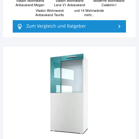
Vladon Wohnwand
Vladon Wohnwand
Moderne Wohnwand
Anbauwand Mogan
Lana V1 Anbauwand
Calabrini I
Vladon Wohnwand
und 14 Wohnwände
Anbauwand Taurito
mehr...
Zum Vergleich und Ratgeber