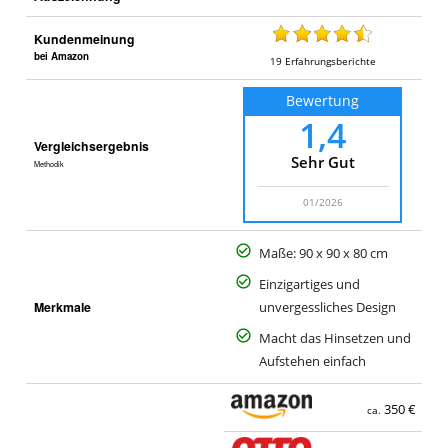
Kundenmeinung
bei Amazon
19
Erfahrungsberichte
Bewertung
1,4
Vergleichsergebnis
Sehr Gut
Methodik
01/2026
Maße: 90 x 90 x 80 cm
Einzigartiges und
Merkmale
unvergessliches Design
Macht das Hinsetzen und
Aufstehen einfach
350 €
ca.