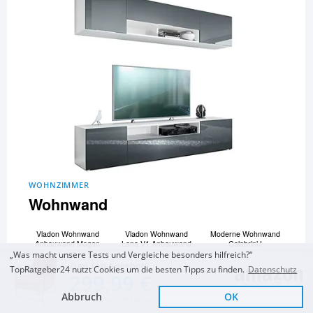
WOHNZIMMER
Wohnwand
Vladon Wohnwand
Vladon Wohnwand
Moderne Wohnwand
Anbauwand Mogan
Lana V1 Anbauwand
Calabrini I
„Was macht unsere Tests und Vergleiche besonders hilfreich?“
Vladon Wohnwand
und 14 Wohnwände
Zum Top Angebot
Anbauwand Taurito
mehr...
TopRatgeber24 nutzt Cookies um die besten Tipps zu finden.
Datenschutz
299,99 €
Zum Vergleich und Ratgeber
Abbruch
OK
KOSTENLOSE LIEFERUNG