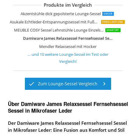
Produkte im Vergleich
le canapé Loungesessel drehbar
SPACEREBELS Sessel Wohnzimmer Rel
Cavadore XXL-Sessel Assado Großer Po
Kare Design Relaxsessel Lazy Samt Bl
Moderner Akzentstuhl und Ottoman
Kare Design Sessel Tudor Velvet Schw
Bequemer Stoff-Lounge-Sessel
Generisch PU Leder Akzentstuhl
Atlantic Home Collection BEN Sessel
Akzentstühle dick gepolsterte Lounge-Sessel
SIEGER
Asukale Echtleder-Entspannungssessel mit Fußhocker
PREIS-LEISTUNG
MEUBLE COSY Sessel Lehnstühle Lounge Einzelsofa
SPARTIPP
Damiware James Relaxsessel Fernsehsessel Sessel in Mikrofaser Leder
Mendler Relaxsessel mit Hocker
… und
10
weitere
Lounge-Sessel
im Test oder
Vergleich!
Zum Lounge-Sessel Vergleich
Über Damiware James Relaxsessel Fernsehsessel
Sessel in Mikrofaser Leder
Der Damiware James Relaxsessel Fernsehsessel Sessel
in Mikrofaser Leder: Eine Fusion aus Komfort und Stil