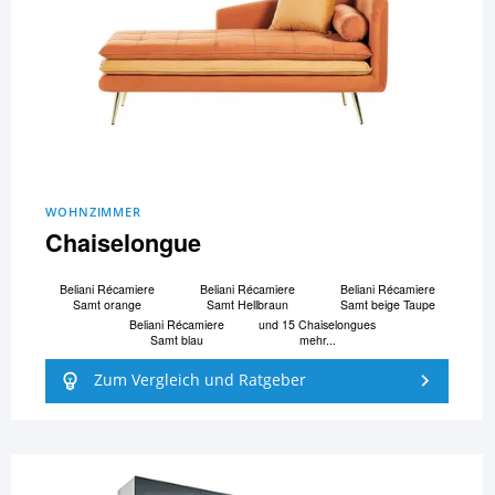
WOHNZIMMER
Chaiselongue
Beliani Ré­ca­mi­e­re
Beliani Ré­ca­mi­e­re
Beliani Ré­ca­mi­e­re
Samt orange
Samt Hellbraun
Samt beige Taupe
Beliani Ré­ca­mi­e­re
und 15 Chaiselongues
Samt blau
mehr...
Zum Vergleich und Ratgeber