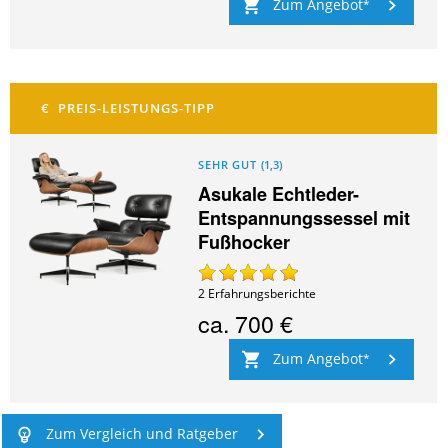
Zum Angebot
SEHR GUT
(
1,3
)
Asukale Echtleder-
Entspannungssessel mit
Fußhocker
2
Erfahrungsberichte
ca.
700 €
Zum Angebot
Zum Vergleich und Ratgeber