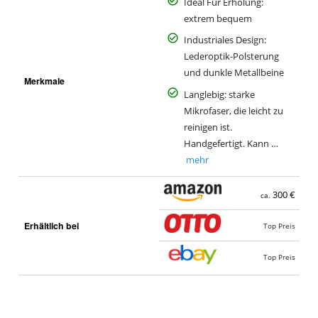
Ideal Für Erholung:
extrem bequem
Industriales Design:
Lederoptik-Polsterung
und dunkle Metallbeine
Merkmale
Langlebig: starke
Mikrofaser, die leicht zu
reinigen ist.
Handgefertigt. Kann …
mehr
300 €
ca.
Erhältlich bei
Top Preis
Top Preis