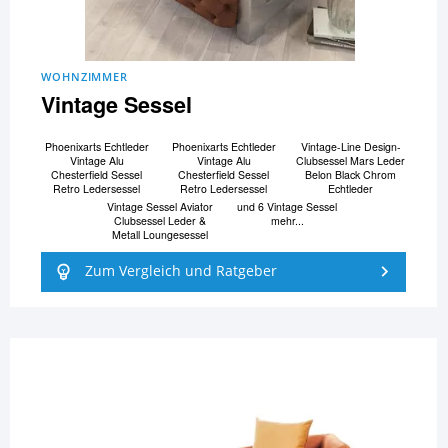
WOHNZIMMER
Vintage Sessel
Phoenixarts Echtleder
Phoenixarts Echtleder
Vintage-Line Design-
Vintage Alu
Vintage Alu
Clubsessel Mars Leder
Chesterfield Sessel
Chesterfield Sessel
Belon Black Chrom
Retro Ledersessel
Retro Ledersessel
Echtleder
Vintage Sessel Aviator
und 6 Vintage Sessel
Clubsessel Leder &
mehr...
Metall Loungesessel
Zum Vergleich und Ratgeber