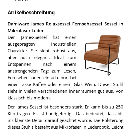
Artikelbeschreibung
Damiware James Relaxsessel Fernsehsessel Sessel in
Mikrofaser Leder
Der James-Sessel hat einen
ausgeprägten industriellen
Charakter. Sie sieht robust aus,
aber auch elegant. Ideal zum
Entspannen nach einem
anstrengenden Tag: zum Lesen,
Fernsehen oder einfach nur bei
Der
einer Tasse Kaffee oder einem Glas Wein. Dieser Stuhl
Damiware
James
sieht in vielen verschiedenen Innenräumen gut aus, von
Relaxsessel
klassisch bis modern.
Fernsehsessel
Sessel
Der James-Sessel ist besonders stark. Er kann bis zu 250
in
Kilo tragen. Es ist handgefertigt. Das bedeutet, dass bis
Mikrofaser
Leder
.
ins kleinste Detail darauf geachtet wurde. Die Polsterung
dieses Stuhls besteht aus Mikrofaser in Lederoptik. Leicht