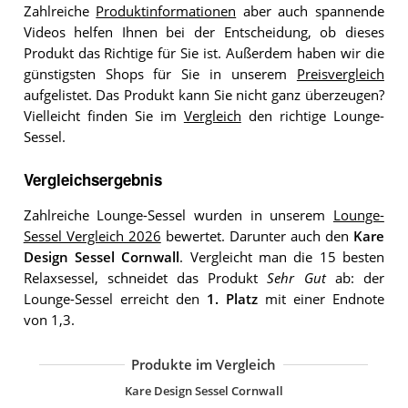
Zahlreiche
Produktinformationen
aber auch spannende
Videos helfen Ihnen bei der Entscheidung, ob dieses
Produkt das Richtige für Sie ist. Außerdem haben wir die
günstigsten Shops für Sie in unserem
Preisvergleich
aufgelistet. Das Produkt kann Sie nicht ganz überzeugen?
Vielleicht finden Sie im
Vergleich
den richtige Lounge-
Sessel.
Vergleichsergebnis
Zahlreiche Lounge-Sessel wurden in unserem
Lounge-
Sessel Vergleich 2026
bewertet. Darunter auch den
Kare
Design Sessel Cornwall
. Vergleicht man die 15 besten
Relaxsessel, schneidet das Produkt
Sehr Gut
ab: der
Lounge-Sessel erreicht den
1. Platz
mit einer Endnote
von 1,3.
Produkte im Vergleich
le canapé Loungesessel drehbar
SPACEREBELS Sessel Wohnzimmer Rel
Cavadore XXL-Sessel Assado Großer Po
Kare Design Relaxsessel Lazy Samt Bl
Moderner Akzentstuhl und Ottoman
Kare Design Sessel Tudor Velvet Schw
Bequemer Stoff-Lounge-Sessel
Generisch PU Leder Akzentstuhl
Atlantic Home Collection BEN Sessel
Kare Design Sessel Cornwall