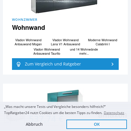
WOHNZIMMER
Wohnwand
Vladon Wohnwand
Vladon Wohnwand
Moderne Wohnwand
Anbauwand Mogan
Lana V1 Anbauwand
Calabrini I
Vladon Wohnwand
und 14 Wohnwände
Anbauwand Taurito
mehr...
Zum Vergleich und Ratgeber
„Was macht unsere Tests und Vergleiche besonders hilfreich?“
Zum Top Angebot
TopRatgeber24 nutzt Cookies um die besten Tipps zu finden.
Datenschutz
537,74 €
Abbruch
OK
KOSTENLOSE LIEFERUNG