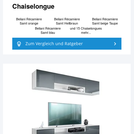
Chaiselongue
Beliani Ré­ca­mi­e­re
Beliani Ré­ca­mi­e­re
Beliani Ré­ca­mi­e­re
Samt orange
Samt Hellbraun
Samt beige Taupe
Beliani Ré­ca­mi­e­re
und 15 Chaiselongues
Samt blau
mehr...
Zum Vergleich und Ratgeber