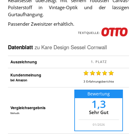
Relaxsessel überzeugt mit seinem robusten Canvas-
Kare
Design
Polsterstoff in Vintage-Optik und der lässigen
Sessel
Gurtaufhängung.
Cornwall
.
Passender Zweisitzer erhältlich.
TEXTQUELLE:
Datenblatt
zu
Kare Design Sessel Cornwall
Auszeichnung
Kundenmeinung
bei Amazon
3
Erfahrungsberichte
Bewertung
1,3
Vergleichsergebnis
Sehr Gut
Methodik
01/2026