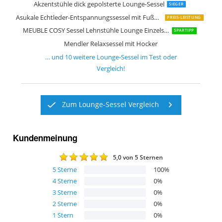
Akzentstühle dick gepolsterte Lounge-Sessel
SIEGER
Asukale Echtleder-Entspannungssessel mit Fußhocker
PREIS-LEISTUNG
MEUBLE COSY Sessel Lehnstühle Lounge Einzelsofa
SPARTIPP
Mendler Relaxsessel mit Hocker
… und
10
weitere
Lounge-Sessel
im Test oder
Vergleich!
Zum Lounge-Sessel Vergleich
Kundenmeinung
5,0
von 5 Sternen
5
Sterne
100
%
4
Sterne
0
%
3
Sterne
0
%
2
Sterne
0
%
1
Stern
0
%