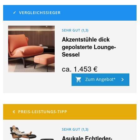
SEHR GUT
(
1,3
)
Akzentstühle dick
gepolsterte Lounge-
Sessel
ca.
1.453 €
Zum Angebot
SEHR GUT
(
1,3
)
Asukale Echtleder-