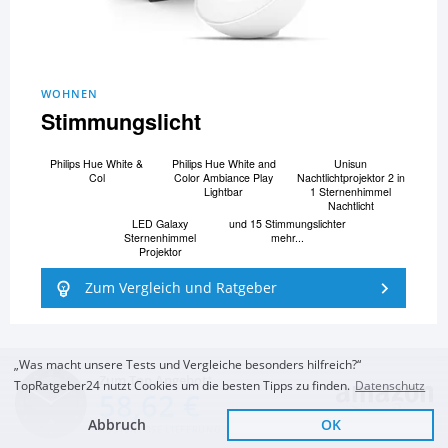
WOHNEN
Stimmungslicht
Philips Hue White &
Philips Hue White and
Unisun
Col
Color Ambiance Play
Nachtlichtprojektor 2 in
Lightbar
1 Sternenhimmel
Nachtlicht
LED Galaxy
und 15 Stimmungslichter
Sternenhimmel
mehr...
Projektor
Zum Vergleich und Ratgeber
„Was macht unsere Tests und Vergleiche besonders hilfreich?“
Zum Top Angebot
TopRatgeber24 nutzt Cookies um die besten Tipps zu finden.
Datenschutz
58,62 €
Abbruch
OK
KOSTENLOSE LIEFERUNG