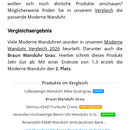
wollen sich noch ähnliche Produkte anschauen?
Möglicherweise finden Sie in unserem
Vergleich
die
passende Moderne Wanduhr.
Vergleichsergebnis
Viele Moderne Wanduhren wurden in unserem
Moderne
Wanduhr Vergleich 2026
beurteilt. Darunter auch die
Braun Wanduhr Grau
. Hierbei schnitt dieses Produkt
Sehr Gut
ab: Mit einer Endnote von 1,3 erzielt die
Moderne Wanduhr den
2. Platz
.
Produkte im Vergleich
CalleaDesign Wanduhr Exacto quarzg
Klein & More MoMA Timesphere
Alessi "Momento" Wanduhr aus Edels
Mondaine Offizielle Schweizer Bahnh
Calleadesign Wanduhr Karl Zitronatzi
Arne Jacobsen Bankers Wanduhr
Arne Jacobsen Bankers Wanduhr
Arne Jacobsen Bankers Wanduhr
Calleadesign Wanduhr Linie Smarty
NeXtime Wanduhr Bahnhofsuhr "STA
Stelton 852 Time Wanduhr medium
Karlsson Normann Uhr Wanduhr
Seiko Unisex-Uhr Analog QXA634A
Karlsson Origami Uhr Wanduhr
Karlsson Wanduhr Minimal Jeansblau
Seiko QXA566J Wanduhr
BonVivo The Classic Clock
Calleadesign Wanduhr Mike Quarzgrau
SIEGER
Braun Wanduhr Grau
blomus 65437 Funkuhr Crono
PREIS-LEISTUNG
levandeo Hochwertige Beton-Uhr Wanduhr in Grau Kupfer 30cm rund
SPARTIPP
Rosendahl 43640 Wanduhr Arne Jacobsen Bankers