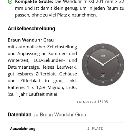
Kompakte Größe
:
Die Wanduhr misst 201 mm x 32
mm und ist damit klein genug, um in jeden Raum zu
passen, ohne zu viel Platz einzunehmen.
Artikelbeschreibung
Braun Wanduhr Grau
mit automatischer Zeiteinstellung
und Anpassung an Sommer- und
Winterzeit, LCD-Sekunden- und
Datumsanzeige, leises Laufwerk,
gut lesbares Zifferblatt, Gehäuse
und Zifferblatt in grau, inkl.
Batterie: 1 x 1,5V Mignon, Lr06,
Die
(ca. 1 Jahr Laufzeit mit ei
Braun
Wanduhr
15108
TEXTQUELLE:
Grau
.
Datenblatt
zu
Braun Wanduhr Grau
Auszeichnung