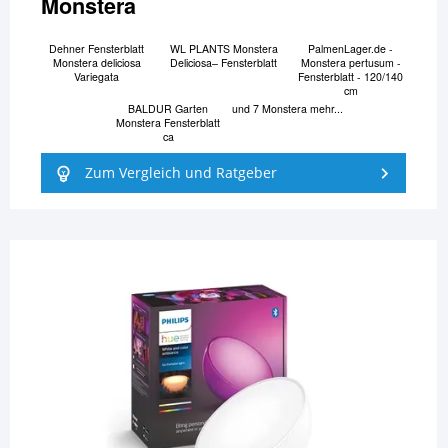
Monstera
Dehner Fensterblatt
WL PLANTS Monstera
PalmenLager.de -
Monstera deliciosa
Deliciosa– Fensterblatt
Monstera pertusum -
Variegata
Fensterblatt - 120/140
cm
BALDUR Garten
und 7 Monstera mehr...
Monstera Fensterblatt
ca
Zum Vergleich und Ratgeber