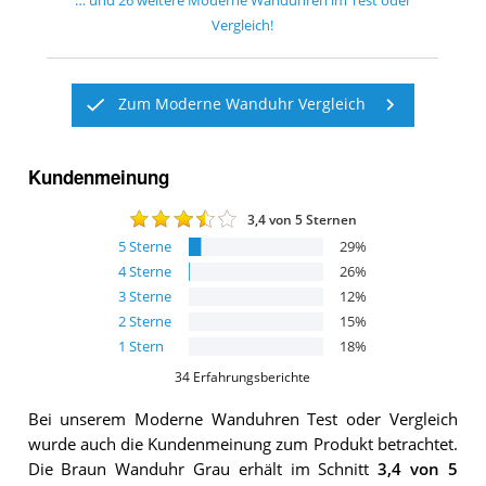
… und
26
weitere
Moderne Wanduhren
im Test oder
Vergleich!
Zum Moderne Wanduhr Vergleich
Kundenmeinung
3,4
von 5 Sternen
5
Sterne
29
%
4
Sterne
26
%
3
Sterne
12
%
2
Sterne
15
%
1
Stern
18
%
34
Erfahrungsberichte
Bei unserem
Moderne Wanduhren
Test oder Vergleich
wurde auch die Kundenmeinung zum Produkt betrachtet.
Die
Braun Wanduhr Grau
erhält im Schnitt
3,4
von 5