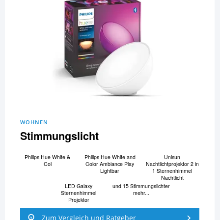
WOHNEN
Stimmungslicht
Philips Hue White &
Philips Hue White and
Unisun
Col
Color Ambiance Play
Nachtlichtprojektor 2 in
Lightbar
1 Sternenhimmel
Nachtlicht
LED Galaxy
und 15 Stimmungslichter
Sternenhimmel
mehr...
Projektor
Zum Vergleich und Ratgeber