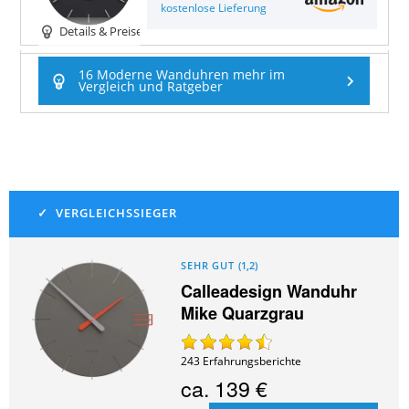
kostenlose Lieferung
Details & Preise
16 Moderne Wanduhren mehr im
Vergleich und Ratgeber
SEHR GUT
(
1,2
)
Calleadesign Wanduhr
Mike Quarzgrau
243
Erfahrungsberichte
ca.
139 €