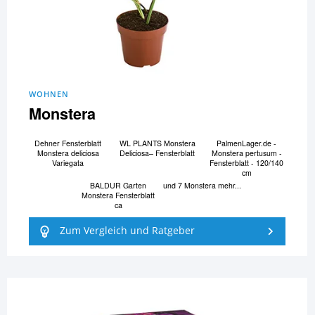
WOHNEN
Monstera
Dehner Fensterblatt
WL PLANTS Monstera
PalmenLager.de -
Monstera deliciosa
Deliciosa– Fensterblatt
Monstera pertusum -
Variegata
Fensterblatt - 120/140
cm
BALDUR Garten
und 7 Monstera mehr...
Monstera Fensterblatt
ca
Zum Vergleich und Ratgeber