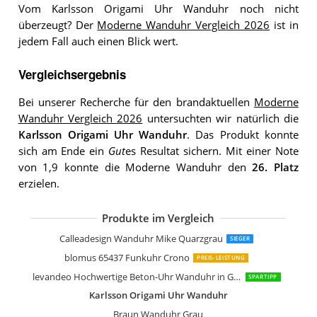
Vom Karlsson Origami Uhr Wanduhr noch nicht
überzeugt? Der
Moderne Wanduhr Vergleich 2026
ist in
jedem Fall auch einen Blick wert.
Vergleichsergebnis
Bei unserer Recherche für den brandaktuellen
Moderne
Wanduhr Vergleich 2026
untersuchten wir natürlich die
Karlsson Origami Uhr Wanduhr
. Das Produkt konnte
sich am Ende ein
Gut
es Resultat sichern. Mit einer Note
von 1,9 konnte die Moderne Wanduhr den
26. Platz
erzielen.
Produkte im Vergleich
CalleaDesign Wanduhr Exacto quarzg
Klein & More MoMA Timesphere
Alessi "Momento" Wanduhr aus Edels
Mondaine Offizielle Schweizer Bahnh
Calleadesign Wanduhr Karl Zitronatzi
Arne Jacobsen Bankers Wanduhr
Arne Jacobsen Bankers Wanduhr
Arne Jacobsen Bankers Wanduhr
Calleadesign Wanduhr Linie Smarty
NeXtime Wanduhr Bahnhofsuhr "STA
Stelton 852 Time Wanduhr medium
Karlsson Normann Uhr Wanduhr
Seiko Unisex-Uhr Analog QXA634A
Karlsson Wanduhr Minimal Jeansblau
Seiko QXA566J Wanduhr
BonVivo The Classic Clock
Calleadesign Wanduhr Mike Quarzgrau
SIEGER
blomus 65437 Funkuhr Crono
PREIS-LEISTUNG
levandeo Hochwertige Beton-Uhr Wanduhr in Grau Kupfer 30cm rund
SPARTIPP
Karlsson Origami Uhr Wanduhr
Braun Wanduhr Grau