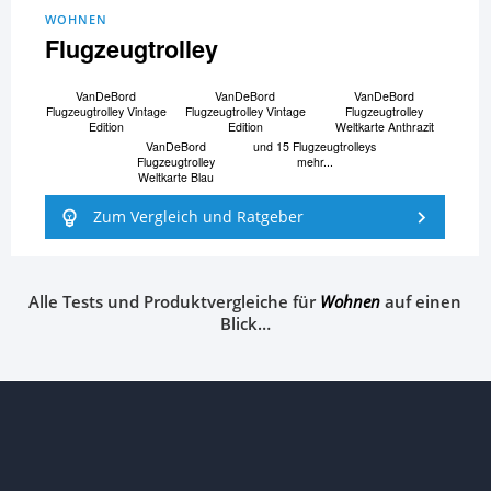
WOHNEN
Flugzeugtrolley
VanDeBord
VanDeBord
VanDeBord
Flugzeugtrolley Vintage
Flugzeugtrolley Vintage
Flugzeugtrolley
Edition
Edition
Weltkarte Anthrazit
VanDeBord
und 15 Flugzeugtrolleys
Flugzeugtrolley
mehr...
Weltkarte Blau
Zum Vergleich und Ratgeber
Alle Tests und Produktvergleiche für
Wohnen
auf einen
Blick…