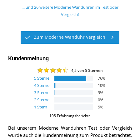
… und
26
weitere
Moderne Wanduhren
im Test oder
Vergleich!
Zum Moderne Wanduhr Vergleich
Kundenmeinung
4,5
von 5 Sternen
5
Sterne
76
%
4
Sterne
10
%
3
Sterne
9
%
2
Sterne
0
%
1
Stern
5
%
105
Erfahrungsberichte
Bei unserem
Moderne Wanduhren
Test oder Vergleich
wurde auch die Kundenmeinung zum Produkt betrachtet.