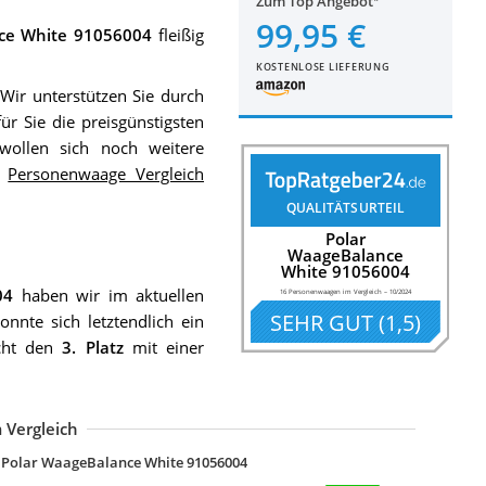
Zum Top Angebot
99,95 €
ce White 91056004
fleißig
KOSTENLOSE LIEFERUNG
 Wir unterstützen Sie durch
ür Sie die preisgünstigsten
 wollen sich noch weitere
m
Personenwaage Vergleich
QUALITÄTSURTEIL
Polar
WaageBalance
White 91056004
04
haben wir im aktuellen
16 Personenwaagen im Vergleich
–
10/2024
SEHR GUT
(
1,5
)
nnte sich letztendlich ein
icht den
3. Platz
mit einer
 Vergleich
ithings Nokia Body Cardio
ufy Smart Personenwaage mit Bluetooth 4.0
aso BS1 Design Personenwaage
oehnle Körperanalysewaage Shape Sense Connect 200
aso Body Energy Design Personenwaage
edisana BS 444 connect digitale Körperanalysewaage 180 kg
SL-Computer MyBeo Große Glaskörperwaage Digital
oulax Körperfettwaage mit App Smart Bluetooth Digitale Personenwaage
ICOOC S1 Pro Körperfettwaage Bluetooth
eurer GS 39 Glaswaage mit Sprachfunktion
eurer GS 235 Glaswaage Digitale Personenwaage
Polar WaageBalance White 91056004