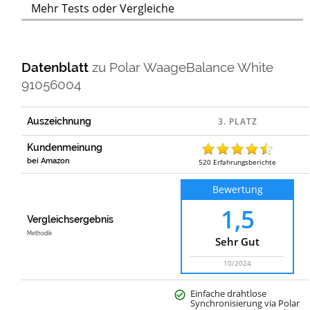
Mehr Tests oder Vergleiche
Datenblatt
zu
Polar WaageBalance White
91056004
Auszeichnung
Kundenmeinung
bei Amazon
520
Erfahrungsberichte
Bewertung
1,5
Vergleichsergebnis
Methodik
Sehr Gut
10/2024
Einfache drahtlose
Synchronisierung via Polar