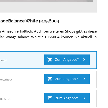
aageBalance White 91056004
ei
Amazon
erhältlich. Auch bei weiteren Shops gibt es diese
lar WaageBalance White 91056004 können Sie aktuell in
Zum Angebot
mazon
Zum Angebot
ortscheck
Zum Angebot
NTERSPORT