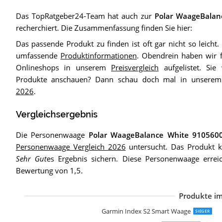
Das TopRatgeber24-Team hat auch zur
Polar WaageBalan
recherchiert. Die Zusammenfassung finden Sie hier:
Das passende Produkt zu finden ist oft gar nicht so leicht.
umfassende
Produktinformationen
. Obendrein haben wir f
Onlineshops in unserem
Preisvergleich
aufgelistet. Sie
Produkte anschauen? Dann schau doch mal in unsere
2026
.
Vergleichsergebnis
Die Personenwaage
Polar WaageBalance White 910560
Personenwaage Vergleich 2026
untersucht. Das Produkt ko
Sehr Gut
es Ergebnis sichern. Diese Personenwaage erre
Bewertung von 1,5.
Produkte im
W
E
C
S
C
M
C
C
P
B
B
Garmin Index S2 Smart Waage
SIEGER