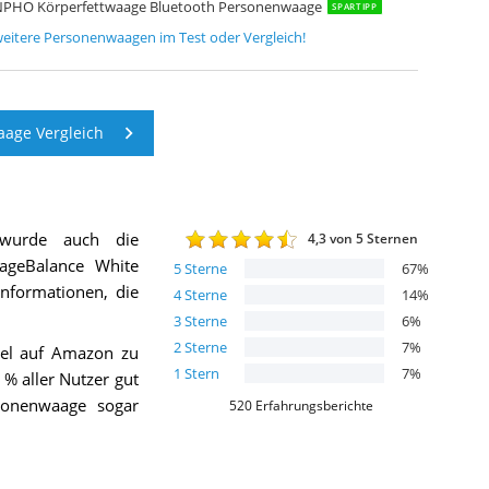
PHO Körperfettwaage Bluetooth Personenwaage
SPARTIPP
eitere
Personenwaagen
im Test oder Vergleich!
age Vergleich
wurde auch die
4,3
von 5 Sternen
ageBalance White
5
Sterne
67
%
 Informationen, die
4
Sterne
14
%
3
Sterne
6
%
2
Sterne
7
%
kel auf Amazon zu
1
Stern
7
%
% aller Nutzer gut
sonenwaage sogar
520
Erfahrungsberichte