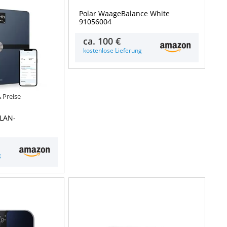
Polar WaageBalance White
91056004
ca.
100 €
kostenlose Lieferung
& Preise
WLAN-
g