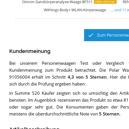
Omron Ganzkörperanalyse-Waage BF511
REN
PREIS-LEISTUNG
Withings Body+ WLAN-Körperwaage
… und
11
w
Zum Personenwa
Kundenmeinung
Bei unserem
Personenwaagen
Test oder Vergleich 
Kundenmeinung zum Produkt betrachtet.
Die
Polar Wa
91056004
erhält im Schnitt
4,3
von 5 Sternen
. Hier die
sich durch die Prüfung ergeben haben:
In Summe 520 Käufer zeigten sich so umsichtig den Arti
benoten. Im Augenblick rezensieren das Produkt so etwa 81 
oder sogar sehr gut. Die Konsumenten gaben der Per
meistens die überdurchschnittliche Note von
5 Sternen
.