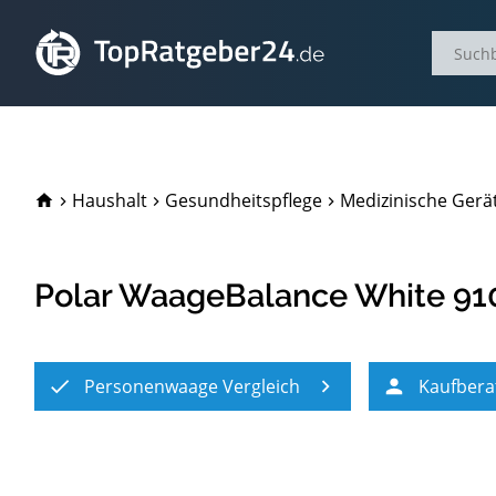
TopRatgeber24.de
Haushalt
Gesundheitspflege
Medizinische Gerä
Polar WaageBalance White 9
Personenwaage Vergleich
Kaufbera