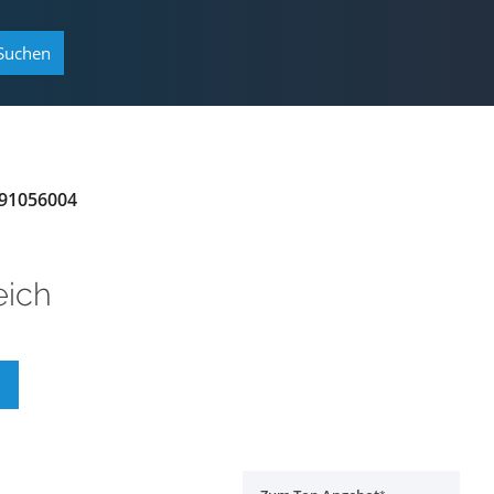
Suchen
 91056004
eich