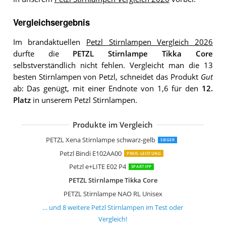
Vergleichsergebnis
Im brandaktuellen
Petzl Stirnlampen Vergleich 2026
durfte die
PETZL Stirnlampe Tikka Core
selbstverständlich nicht fehlen. Vergleicht man die 13
besten Stirnlampen von Petzl, schneidet das Produkt
Gut
ab: Das genügt, mit einer Endnote von 1,6 für den
12.
Platz
in unserem Petzl Stirnlampen.
Produkte im Vergleich
PETZL Swift RL wh E095BB02
PETZL Stirnlampe Actik Core
PETZL Stirnlampe IKO Core
PETZL Stirnlampe Actik Core
PETZL Aria 2 RGB Kompaktes Stirnla
PETZL Stirnlampe Tikka Unisex
PETZL Stirnlampe Actik Unisex
PETZL Stirnlampe Tikka Core
PETZL Xena Stirnlampe schwarz-gelb
SIEGER
Petzl Bindi E102AA00
PREIS-LEISTUNG
Petzl e+LITE E02 P4
SPARTIPP
PETZL Stirnlampe Tikka Core
PETZL Stirnlampe NAO RL Unisex
… und
8
weitere
Petzl Stirnlampen
im Test oder
Vergleich!