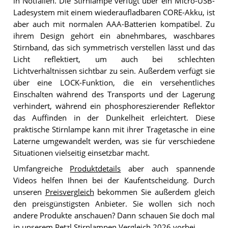
in Notfällen. Die Stirnlampe verfügt über ein Micro-USB-
Ladesystem mit einem wiederaufladbaren CORE-Akku, ist
aber auch mit normalen AAA-Batterien kompatibel. Zu
ihrem Design gehört ein abnehmbares, waschbares
Stirnband, das sich symmetrisch verstellen lässt und das
Licht reflektiert, um auch bei schlechten
Lichtverhältnissen sichtbar zu sein. Außerdem verfügt sie
über eine LOCK-Funktion, die ein versehentliches
Einschalten während des Transports und der Lagerung
verhindert, während ein phosphoreszierender Reflektor
das Auffinden in der Dunkelheit erleichtert. Diese
praktische Stirnlampe kann mit ihrer Tragetasche in eine
Laterne umgewandelt werden, was sie für verschiedene
Situationen vielseitig einsetzbar macht.
Umfangreiche
Produktdetails
aber auch spannende
Videos helfen Ihnen bei der Kaufentscheidung. Durch
unseren
Preisvergleich
bekommen Sie außerdem gleich
den preisgünstigsten Anbieter. Sie wollen sich noch
andere Produkte anschauen? Dann schauen Sie doch mal
in unserem
Petzl Stirnlampen Vergleich 2026
vorbei.