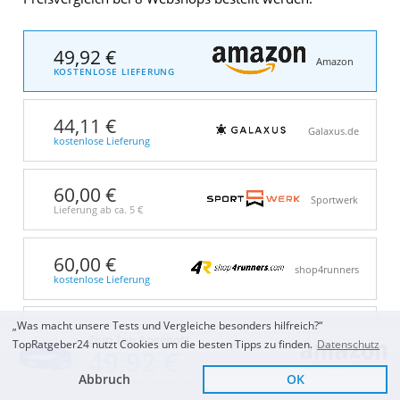
49,92 €
Amazon
KOSTENLOSE LIEFERUNG
44,11 €
Galaxus.de
kostenlose Lieferung
60,00 €
Sportwerk
Lieferung ab ca.
5 €
60,00 €
shop4runners
kostenlose Lieferung
„Was macht unsere Tests und Vergleiche besonders hilfreich?“
77,99 €
Conrad
Zum Top Angebot
Electronic
TopRatgeber24 nutzt Cookies um die besten Tipps zu finden.
Datenschutz
Lieferung ab ca.
4 €
49,92 €
Abbruch
OK
KOSTENLOSE LIEFERUNG