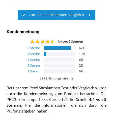
Zum Petzl Stirnlampen Vergleich
Kundenmeinung
4,4
von 5 Sternen
5
Sterne
67
%
4
Sterne
19
%
3
Sterne
6
%
2
Sterne
2
%
1
Stern
6
%
228
Erfahrungsberichte
Bei unserem
Petzl Stirnlampen
Test oder Vergleich wurde
auch die Kundenmeinung zum Produkt betrachtet.
Die
PETZL Stirnlampe Tikka Core
erhält im Schnitt
4,4
von 5
Sternen
. Hier die Informationen, die sich durch die
Prüfung ergeben haben: