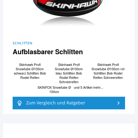
SCHLITTEN
Aufblasbarer Schlitten
Skinhawk Profi
Skinhawk Profi
Skinhawk Profi
Snowtube Ø100cm
Snowtube Ø100cm
Snowtube Ø100cm rot
schwarz Schlitten Bob
blau Schlitten Bob
Schlitten Bob Rodel
Rodel Reifen
Rodel Reifen
Reifen Schneereifen
Schneereifen
SKINFOX Snowtube Ø
und 5 Artikel mehr...
100cm
Zum Vergleich und Ratgeber