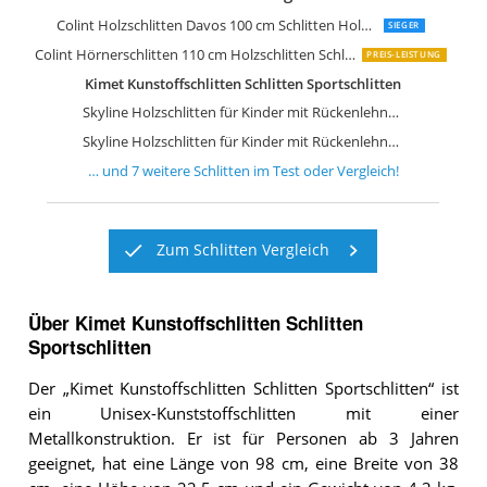
Colint R.P.L Hörnerrodel 110 cm
Kathrein Rodel Touren Rodel Einsitze
Colint Holzschlitten Davos 100 cm Schlitten Holz Rodel DCL 60100
SIEGER
Colint Hörnerschlitten 110 cm Holzschlitten Schlitten Holz Rodel
PREIS-LEISTUNG
Kimet Kunstoffschlitten Schlitten Sportschlitten
Skyline Holzschlitten für Kinder mit Rückenlehne Rodelschlitten Davoser Schlitten
Skyline Holzschlitten für Kinder mit Rückenlehne Rodelschlitten Davoser Schlitten
… und
7
weitere
Schlitten
im Test oder Vergleich!
Zum Schlitten Vergleich
Über Kimet Kunstoffschlitten Schlitten
Sportschlitten
Der „Kimet Kunstoffschlitten Schlitten Sportschlitten“ ist
ein Unisex-Kunststoffschlitten mit einer
Metallkonstruktion. Er ist für Personen ab 3 Jahren
geeignet, hat eine Länge von 98 cm, eine Breite von 38