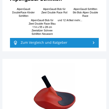
AlpenGaudi
AlpenGaudi Bob für
AlpenGaudi Schlitten
DoubleRace Kinder
Zwei Double Race Rot
Ski-Bob Alpen Double
Schlitten
Race
AlpenGaudi Bob für
und 12 Artikel mehr...
Zwei Double Race Blau
114 x 55 x 28 cm
Zweisitzer Schnee
Schlitten Neuware
Zum Vergleich und Ratgeber