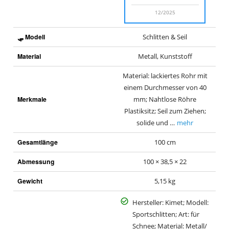
12/2025
🛷 Modell
Schlitten & Seil
Material
Metall, Kunststoff
Material: lackiertes Rohr mit
einem Durchmesser von 40
Merkmale
mm; Nahtlose Röhre
Plastiksitz; Seil zum Ziehen;
solide und …
mehr
Gesamtlänge
100 cm
Abmessung
100 × 38,5 × 22
Gewicht
5,15 kg
Hersteller: Kimet; Modell:
Sportschlitten; Art: für
Schnee; Material: Metall/