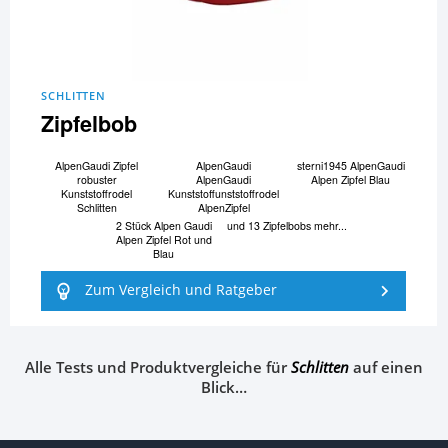
SCHLITTEN
Zipfelbob
AlpenGaudi Zipfel
AlpenGaudi
sterni1945 AlpenGaudi
robuster
AlpenGaudi
Alpen Zipfel Blau
Kunststoffrodel
Kunststoffunststoffrodel
Schlitten
AlpenZipfel
2 Stück Alpen Gaudi
und 13 Zipfelbobs mehr...
Alpen Zipfel Rot und
Blau
Zum Vergleich und Ratgeber
Alle Tests und Produktvergleiche für
Schlitten
auf einen
Blick…