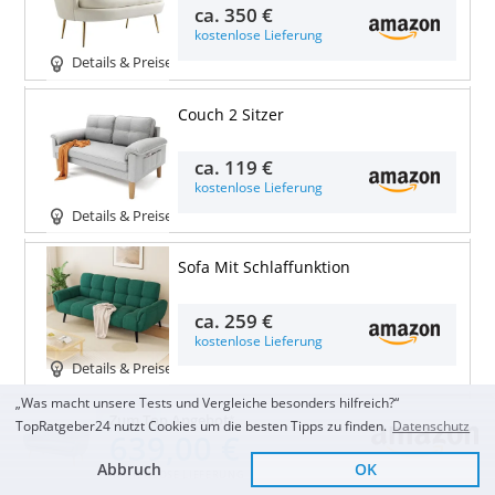
ca.
350 €
kostenlose Lieferung
Details & Preise
Couch 2 Sitzer
ca.
119 €
kostenlose Lieferung
Details & Preise
Sofa Mit Schlaffunktion
ca.
259 €
kostenlose Lieferung
Details & Preise
„Was macht unsere Tests und Vergleiche besonders hilfreich?“
Klappbares Schlafsofa Couch Sofa
Zum Top Angebot
TopRatgeber24 nutzt Cookies um die besten Tipps zu finden.
Datenschutz
639,00 €
ca.
200 €
Abbruch
OK
KOSTENLOSE LIEFERUNG
kostenlose Lieferung