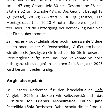
Maße sind Gesamtbreite 83 cm - 182 cm; Sitzbreite 54
cm - 147 cm; Gesamttiefe 80 cm; Gesamthöhe 86 cm;
Sitztiefe 52 cm; Sitzhöhe 48 cm. Das Gewicht beträgt 18
kg (Sessel), 28 kg (2-Sitzer) & 38 kg (3-Sitzer). Die
Montage dauert nur 10-20 Minuten, die Lieferung erfolgt
frei Haus und die Entsorgung der Verpackung wird von
der Firma übernommen.
Zahlreiche
Produktdetails
aber auch interessante Videos
helfen Ihnen bei der Kaufentscheidung. Außerdem haben
wir die preisgünstigsten Onlineshops für Sie in unserem
Preisvergleich
aufgelistet. Das Produkt konnte Sie noch
nicht ganz überzeugen? In unserem
Sofa Vergleich 2026
wird bestimmt jeder fündig.
Vergleichsergebnis
Bei unserer Recherche für den brandaktuellen
Sofa
Vergleich 2026
entdeckten wir selbstverständlich das
Furniture for Friends Möbelfreude Couch Jana
Pastellblau Sofa Dreisitzer
. Dabei schnitt dieses Produkt