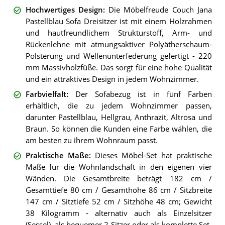
Hochwertiges Design
:
Die Möbelfreude Couch Jana
Pastellblau Sofa Dreisitzer ist mit einem Holzrahmen
und hautfreundlichem Strukturstoff, Arm- und
Rückenlehne mit atmungsaktiver Polyätherschaum-
Polsterung und Wellenunterfederung gefertigt - 220
mm Massivholzfüße. Das sorgt für eine hohe Qualität
und ein attraktives Design in jedem Wohnzimmer.
Farbvielfalt
:
Der Sofabezug ist in fünf Farben
erhältlich, die zu jedem Wohnzimmer passen,
darunter Pastellblau, Hellgrau, Anthrazit, Altrosa und
Braun. So können die Kunden eine Farbe wählen, die
am besten zu ihrem Wohnraum passt.
Praktische Maße
:
Dieses Möbel-Set hat praktische
Maße für die Wohnlandschaft in den eigenen vier
Wänden. Die Gesamtbreite beträgt 182 cm /
Gesamttiefe 80 cm / Gesamthöhe 86 cm / Sitzbreite
147 cm / Sitztiefe 52 cm / Sitzhöhe 48 cm; Gewicht
38 Kilogramm - alternativ auch als Einzelsitzer
(Sessel), als bequemer 2-Sitzer oder als komplette Set-