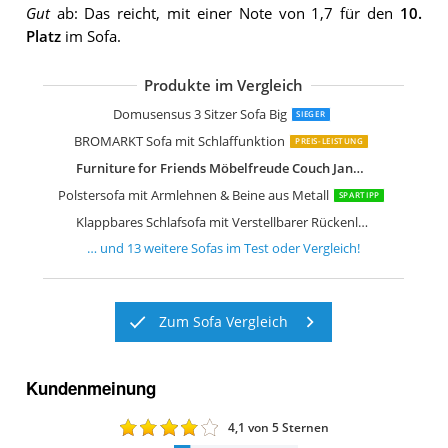
Gut
ab: Das reicht, mit einer Note von 1,7 für den
10.
Platz
im Sofa.
Produkte im Vergleich
HULALA HOME Modernes 2-Sitzer Sof
Mirjan24 Schlafsofa Gaja Bettsofa Ko
Kaiser Möbel Ecksofa mit Wohnlandsc
HOMCOM Sofa 2 Sitzer Couch
Couch 2 Sitzer
Sofa Mit Schlaffunktion
Klappbares Schlafsofa Couch Sofa
AC Design Furniture Bettcouch Jasper
Sofa 3 Sitzer Sofa Schlafsofa
Domusensus 3 Sitzer Sofa Big
SIEGER
BROMARKT Sofa mit Schlaffunktion
PREIS-LEISTUNG
Furniture for Friends Möbelfreude Couch Jana Pastellblau Sofa Dreisitzer
Polstersofa mit Armlehnen & Beine aus Metall
SPARTIPP
Klappbares Schlafsofa mit Verstellbarer Rückenlehne
… und
13
weitere
Sofas
im Test oder Vergleich!
Zum Sofa Vergleich
Kundenmeinung
4,1
von 5 Sternen