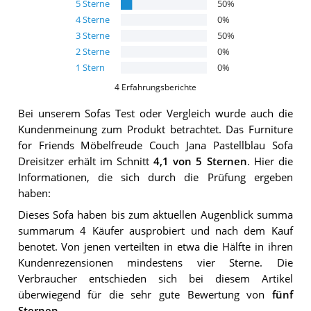
5
Sterne
50
%
4
Sterne
0
%
3
Sterne
50
%
2
Sterne
0
%
1
Stern
0
%
4
Erfahrungsberichte
Bei unserem
Sofas
Test oder Vergleich wurde auch die
Kundenmeinung zum Produkt betrachtet.
Das
Furniture
for Friends Möbelfreude Couch Jana Pastellblau Sofa
Dreisitzer
erhält im Schnitt
4,1
von 5 Sternen
. Hier die
Informationen, die sich durch die Prüfung ergeben
haben:
Dieses Sofa haben bis zum aktuellen Augenblick summa
summarum 4 Käufer ausprobiert und nach dem Kauf
benotet. Von jenen verteilten in etwa die Hälfte in ihren
Kundenrezensionen mindestens vier Sterne. Die
Verbraucher entschieden sich bei diesem Artikel
überwiegend für die sehr gute Bewertung von
fünf
Sternen
.