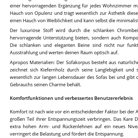
einer hervorragenden Ergänzung für jedes Wohnzimmer mac
Hauch von Opulenz und trägt wesentlich zur Ästhetik dieses
einen Hauch von Weiblichkeit und kann selbst die minimali
Der luxuriöse Stoff wird durch die schlanken Chrombein
hervorragende Unterstützung bieten, sondern auch Kompon
Die schlanken und eleganten Beine sind nicht nur funkt
Ausstrahlung und werten deinen Raum optisch auf.
Apropos Materialien: Der Sofakorpus besteht aus natürlich
zeichnet sich Kiefernholz durch seine Langlebigkeit und s
wesentlich zur langen Lebensdauer des Sofas bei und gibt d
Gebrauchs seinen Charme behält.
Komfortfunktionen und verbessertes Benutzererlebnis
Komfort ist nach wie vor ein entscheidender Faktor bei de
großen Teil ihrer Entspannungszeit verbringen. Das Kare D
extra hohen Arm- und Rückenlehnen auf ein neues Nivea
verringert die Belastung und fördert die Entspannung.