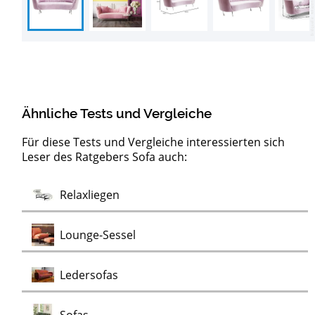
Ähnliche Tests und Vergleiche
Für diese Tests und Vergleiche interessierten sich
Leser des Ratgebers Sofa auch:
Barock
Test
Test
Test
Test
Test
Test
Test
Lowboards
Sideboards
Kommoden
Clubsessel
Möbelklassiker
Schaukelstühle
Vitrinen
Wohnwände
Chaiselongues
Vintage Sessel
Test
Relaxliegen
Test
Kommoden
Test
Test
Test
Test
Lounge-Sessel
Test
Ledersofas
Test