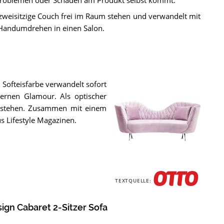
 Problemen oder Schäden am Produkt selbst kommt.
 zweisitzige Couch frei im Raum stehen und verwandelt mit
andumdrehen in einen Salon.
 Softeisfarbe verwandelt sofort
ernen Glamour. Als optischer
um stehen. Zusammen mit einem
 Lifestyle Magazinen.
Das
Kare
TEXTQUELLE:
Design
Cabaret
2-
ign Cabaret 2-Sitzer Sofa
Sitzer
Sofa
.