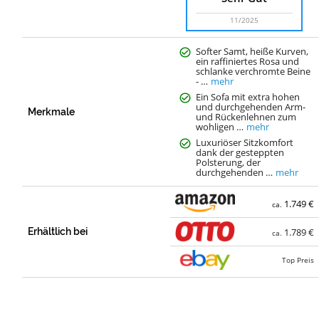
11/2025
Softer Samt, heiße Kurven,
ein raffiniertes Rosa und
schlanke verchromte Beine
- …
mehr
Ein Sofa mit extra hohen
und durchgehenden Arm-
Merkmale
und Rückenlehnen zum
wohligen …
mehr
Luxuriöser Sitzkomfort
dank der gesteppten
Polsterung, der
durchgehenden …
mehr
1.749 €
ca.
Erhältlich bei
1.789 €
ca.
Top Preis