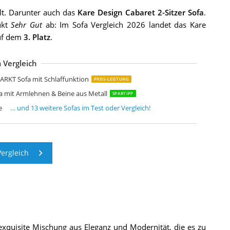
lt. Darunter auch das
Kare Design Cabaret 2-Sitzer Sofa
.
ukt
Sehr Gut
ab: Im Sofa Vergleich 2026 landet das Kare
auf dem
3. Platz
.
 Vergleich
lappbares Schlafsofa mit Verstellbarer Rückenlehne
-Sitzer-Convertible-Sofa Skandinavisches Design Rückenlehne
ULALA HOME Modernes 2-Sitzer Sofa
irjan24 Schlafsofa Gaja Bettsofa Komfortsofa
aiser Möbel Ecksofa mit Wohnlandschaft
ROMARKT Ecksofa mit Schlaffunktion und Bettkasten Cordstoff Sofa Dreisit
OMCOM Sofa 2 Sitzer Couch
ouch 2 Sitzer
ofa Mit Schlaffunktion
lappbares Schlafsofa Couch Sofa
C Design Furniture Bettcouch Jasper
ofa 3 Sitzer Sofa Schlafsofa
idaXL 2-Sitzersofa Gelb 2er Sitzer Sofagarnitur Stoffsofa Couchgarnitur
RKT Sofa mit Schlaffunktion
PREIS-LEISTUNG
a mit Armlehnen & Beine aus Metall
SPARTIPP
e
… und
13
weitere
Sofas
im Test oder Vergleich!
ergleich
 exquisite Mischung aus Eleganz und Modernität, die es zu