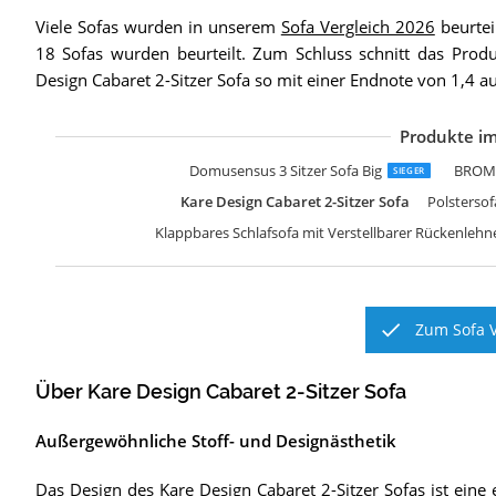
Viele Sofas wurden in unserem
Sofa Vergleich 2026
beurtei
18 Sofas wurden beurteilt. Zum Schluss schnitt das Prod
Design Cabaret 2-Sitzer Sofa so mit einer Endnote von 1,4 
Produkte im
K
2
H
M
K
B
H
C
S
K
A
S
v
Domusensus 3 Sitzer Sofa Big
BROMA
SIEGER
Kare Design Cabaret 2-Sitzer Sofa
Polstersof
Klappbares Schlafsofa mit Verstellbarer Rückenlehn
Zum Sofa V
Über Kare Design Cabaret 2-Sitzer Sofa
Außergewöhnliche Stoff- und Designästhetik
Das Design des Kare Design Cabaret 2-Sitzer Sofas ist eine