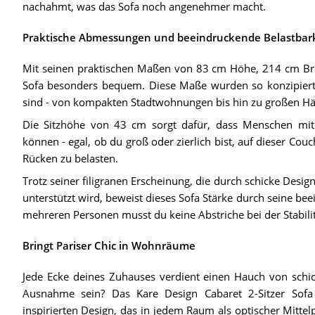
nachahmt, was das Sofa noch angenehmer macht.
Praktische Abmessungen und beeindruckende Belastbark
Mit seinen praktischen Maßen von 83 cm Höhe, 214 cm Breit
Sofa besonders bequem. Diese Maße wurden so konzipiert
sind - von kompakten Stadtwohnungen bis hin zu großen Hä
Die Sitzhöhe von 43 cm sorgt dafür, dass Menschen mi
können - egal, ob du groß oder zierlich bist, auf dieser Co
Rücken zu belasten.
Trotz seiner filigranen Erscheinung, die durch schicke Des
unterstützt wird, beweist dieses Sofa Stärke durch seine b
mehreren Personen musst du keine Abstriche bei der Stabil
Bringt Pariser Chic in Wohnräume
Jede Ecke deines Zuhauses verdient einen Hauch von sch
Ausnahme sein? Das Kare Design Cabaret 2-Sitzer Sofa
inspirierten Design, das in jedem Raum als optischer Mit