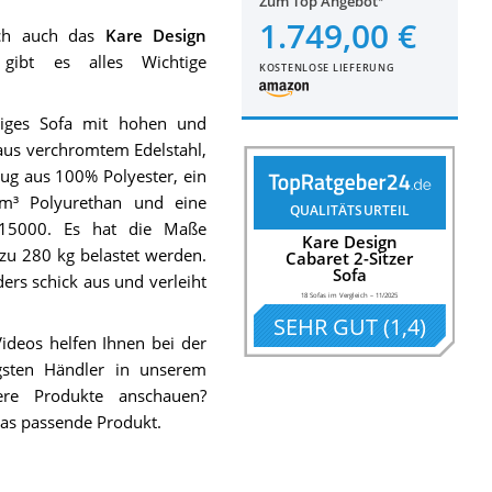
Zum Top Angebot
1.749,00 €
ich auch das
Kare Design
gibt es alles Wichtige
KOSTENLOSE LIEFERUNG
tziges Sofa mit hohen und
aus verchromtem Edelstahl,
ug aus 100% Polyester, ein
/m³ Polyurethan und eine
QUALITÄTSURTEIL
 15000. Es hat die Maße
Kare Design
zu 280 kg belastet werden.
Cabaret 2-Sitzer
Sofa
ders schick aus und verleiht
18 Sofas im Vergleich
–
11/2025
SEHR GUT
(
1,4
)
deos helfen Ihnen bei der
gsten Händler in unserem
ere Produkte anschauen?
as passende Produkt.