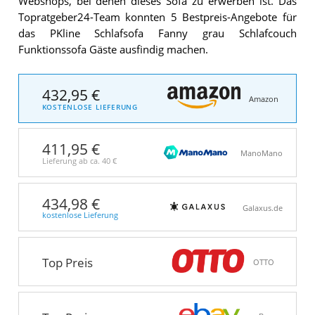
Webshops, bei denen dieses Sofa zu erwerben ist. Das
Topratgeber24-Team konnten 5 Bestpreis-Angebote für
das PKline Schlafsofa Fanny grau Schlafcouch
Funktionssofa Gäste ausfindig machen.
432,95 €
Amazon
KOSTENLOSE LIEFERUNG
411,95 €
ManoMano
Lieferung ab ca.
40 €
434,98 €
Galaxus.de
kostenlose Lieferung
Top Preis
OTTO