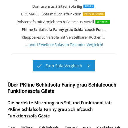
HULALA HOME Modernes 2-Sitzer Sof
Mirjan24 Schlafsofa Gaja Bettsofa Ko
Kaiser Möbel Ecksofa mit Wohnlandsc
HOMCOM Sofa 2 Sitzer Couch
Couch 2 Sitzer
Sofa Mit Schlaffunktion
Klappbares Schlafsofa Couch Sofa
AC Design Furniture Bettcouch Jasper
Sofa 3 Sitzer Sofa Schlafsofa
Domusensus 3 Sitzer Sofa Big
SIEGER
BROMARKT Sofa mit Schlaffunktion
PREIS-LEISTUNG
Polstersofa mit Armlehnen & Beine aus Metall
SPARTIPP
PKline Schlafsofa Fanny grau Schlafcouch Funktionssofa Gäste
Klappbares Schlafsofa mit Verstellbarer Rückenlehne
… und
13
weitere
Sofas
im Test oder Vergleich!
Zum Sofa Vergleich
Über PKline Schlafsofa Fanny grau Schlafcouch
Funktionssofa Gäste
Die perfekte Mischung aus Stil und Funktionalität:
PKline Schlafsofa Fanny grau Schlafcouch
Funktionssofa Gäste