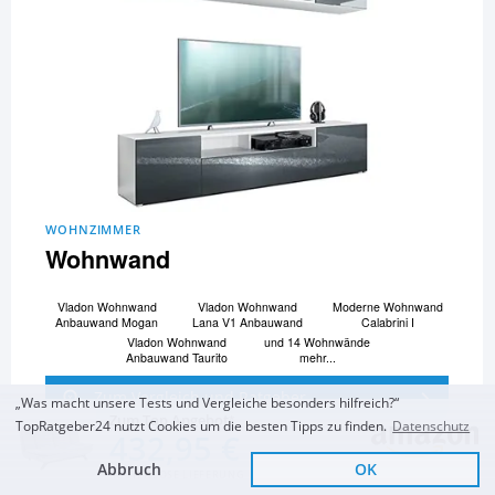
WOHNZIMMER
Wohnwand
Vladon Wohnwand
Vladon Wohnwand
Moderne Wohnwand
Anbauwand Mogan
Lana V1 Anbauwand
Calabrini I
Vladon Wohnwand
und 14 Wohnwände
Anbauwand Taurito
mehr...
Zum Vergleich und Ratgeber
„Was macht unsere Tests und Vergleiche besonders hilfreich?“
Zum Top Angebot
TopRatgeber24 nutzt Cookies um die besten Tipps zu finden.
Datenschutz
432,95 €
Abbruch
OK
KOSTENLOSE LIEFERUNG