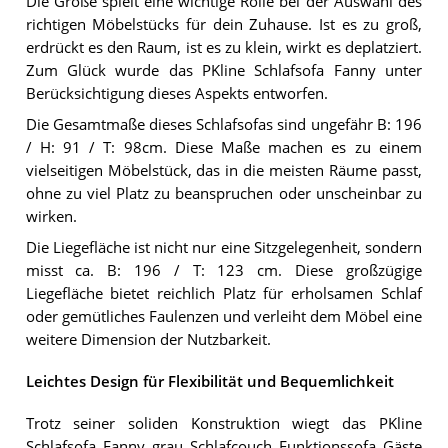
Die Größe spielt eine wichtige Rolle bei der Auswahl des
richtigen Möbelstücks für dein Zuhause. Ist es zu groß,
erdrückt es den Raum, ist es zu klein, wirkt es deplatziert.
Zum Glück wurde das PKline Schlafsofa Fanny unter
Berücksichtigung dieses Aspekts entworfen.
Die Gesamtmaße dieses Schlafsofas sind ungefähr B: 196
/ H: 91 / T: 98cm. Diese Maße machen es zu einem
vielseitigen Möbelstück, das in die meisten Räume passt,
ohne zu viel Platz zu beanspruchen oder unscheinbar zu
wirken.
Die Liegefläche ist nicht nur eine Sitzgelegenheit, sondern
misst ca. B: 196 / T: 123 cm. Diese großzügige
Liegefläche bietet reichlich Platz für erholsamen Schlaf
oder gemütliches Faulenzen und verleiht dem Möbel eine
weitere Dimension der Nutzbarkeit.
Leichtes Design für Flexibilität und Bequemlichkeit
Trotz seiner soliden Konstruktion wiegt das PKline
Schlafsofa Fanny grau Schlafcouch Funktionssofa Gäste