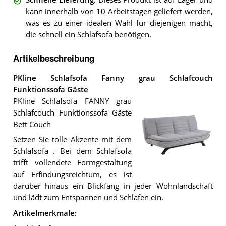
kann innerhalb von 10 Arbeitstagen geliefert werden,
was es zu einer idealen Wahl für diejenigen macht,
die schnell ein Schlafsofa benötigen.
Artikelbeschreibung
PKline Schlafsofa Fanny grau Schlafcouch
Funktionssofa Gäste
PKline Schlafsofa FANNY grau
Schlafcouch Funktionssofa Gäste
Bett Couch
Setzen Sie tolle Akzente mit dem
Schlafsofa . Bei dem Schlafsofa
trifft vollendete Formgestaltung
auf Erfindungsreichtum, es ist
Das
PKline
darüber hinaus ein Blickfang in jeder Wohnlandschaft
Schlafsofa
und lädt zum Entspannen und Schlafen ein.
Fanny
grau
Artikelmerkmale:
Schlafcouch
Funktionssofa