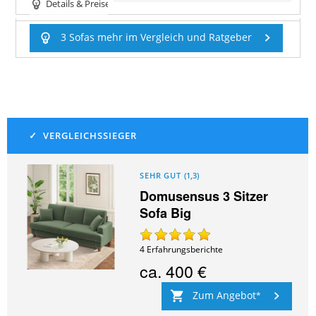
Details & Preise
3 Sofas mehr im Vergleich und Ratgeber
SEHR GUT
(
1,3
)
Domusensus 3 Sitzer
Sofa Big
4
Erfahrungsberichte
ca.
400 €
Zum Angebot