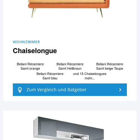
WOHNZIMMER
Chaiselongue
Beliani Ré­ca­mi­e­re
Beliani Ré­ca­mi­e­re
Beliani Ré­ca­mi­e­re
Samt orange
Samt Hellbraun
Samt beige Taupe
Beliani Ré­ca­mi­e­re
und 15 Chaiselongues
Samt blau
mehr...
Zum Vergleich und Ratgeber