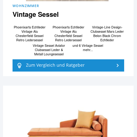
WOHNZIMMER
Vintage Sessel
Phoenixarts Echtleder
Phoenixarts Echtleder
Vintage-Line Design-
Vintage Alu
Vintage Alu
Clubsessel Mars Leder
Chesterfield Sessel
Chesterfield Sessel
Belon Black Chrom
Retro Ledersessel
Retro Ledersessel
Echtleder
Vintage Sessel Aviator
und 6 Vintage Sessel
Clubsessel Leder &
mehr...
Metall Loungesessel
Zum Vergleich und Ratgeber