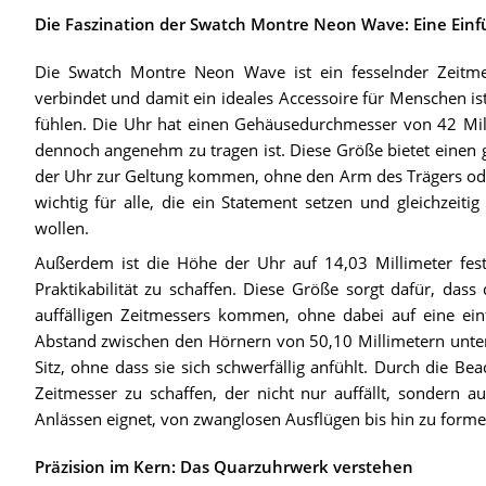
Die Faszination der Swatch Montre Neon Wave: Eine Einf
Die Swatch Montre Neon Wave ist ein fesselnder Zeitm
verbindet und damit ein ideales Accessoire für Menschen is
fühlen. Die Uhr hat einen Gehäusedurchmesser von 42 Mi
dennoch angenehm zu tragen ist. Diese Größe bietet einen 
der Uhr zur Geltung kommen, ohne den Arm des Trägers oder
wichtig für alle, die ein Statement setzen und gleichzeiti
wollen.
Außerdem ist die Höhe der Uhr auf 14,03 Millimeter festg
Praktikabilität zu schaffen. Diese Größe sorgt dafür, das
auffälligen Zeitmessers kommen, ohne dabei auf eine ei
Abstand zwischen den Hörnern von 50,10 Millimetern unterst
Sitz, ohne dass sie sich schwerfällig anfühlt. Durch die Be
Zeitmesser zu schaffen, der nicht nur auffällt, sondern a
Anlässen eignet, von zwanglosen Ausflügen bis hin zu forme
Präzision im Kern: Das Quarzuhrwerk verstehen