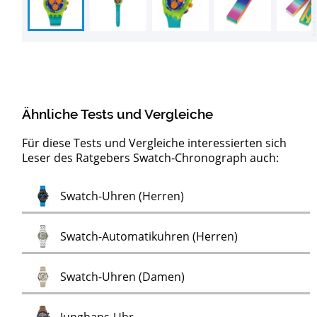
Ähnliche Tests und Vergleiche
Für diese Tests und Vergleiche interessierten sich
Leser des Ratgebers Swatch-Chronograph auch:
EKG-
Test
Test
Test
Test
Test
Test
Test
Test
Test
Test
Automatikuhren (Herren)
BOCCIA Titanium Uhren (Herren)
Smartwatches
Lacoste-Uhren (Damen)
Lacoste-Uhren (Herren)
Holz-Wecker
Farbwechsel-Uhren
FEICE Uhren
PICTO Damenuhren
PICTO Herrenuhren
Test
Swatch-Uhren (Herren)
Test
Uhren
Test
Swatch-Automatikuhren (Herren)
Test
Swatch-Uhren (Damen)
Test