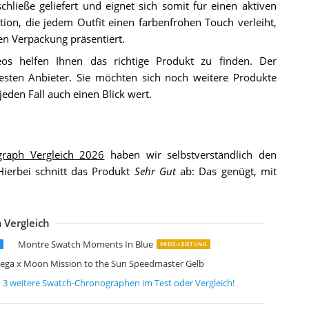
ließe geliefert und eignet sich somit für einen aktiven
ion, die jedem Outfit einen farbenfrohen Touch verleiht,
len Verpackung präsentiert.
s helfen Ihnen das richtige Produkt zu finden. Der
sten Anbieter. Sie möchten sich noch weitere Produkte
 jeden Fall auch einen Blick wert.
graph Vergleich 2026
haben wir selbstverständlich den
erbei schnitt das Produkt
Sehr Gut
ab: Das genügt, mit
 Vergleich
watch Damen Armbanduhr Chronograph Quarz
watch Flowing Freshly Armbanduhr
watch Herren Chronograph Quarz Uhr
Montre Swatch Moments In Blue
PREIS-LEISTUNG
ga x Moon Mission to the Sun Speedmaster Gelb
d
3
weitere
Swatch-Chronographen
im Test oder Vergleich!