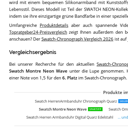
wird mit einem bequemen Silikonarmband mit Kunststoffsch
Lebensstil. Dieses Modell ist Teil der SWATCH NEON-Kollekt
indem sie ihre einzigartige grüne Bandfarbe in einer speziel
Umfangreiche
Produktdetails
aber auch spannende Video
Topratgeber24-Preisvergleich
zeigt Ihnen außerdem den be
anschauen? Der
Swatch-Chronograph Vergleich 2026
ist auf
Vergleichsergebnis
Bei unserer Recherche für den aktuellen
Swatch-Chrono
Swatch Montre Neon Wave
unter die Lupe genommen. Hi
einer Note von 1,5 für den
6. Platz
im Swatch-Chronograph.
Produkte im
S
S
S
Swatch HerrenArmbanduhr Chronograph Quarz
SIEGER
Swatch Montre Neon Wave
Swatch Ome
SPARTIPP
Swatch Herren Armbanduhr Digital Quarz Edelstahl
… un