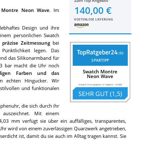
Zum Top Angebot
140,00 €
 Montre Neon Wave
. Im
KOSTENLOSE LIEFERUNG
ebhaftes Design und ihre
inem persönlichen Swatch
e
präzise Zeitmessung
bei
Pünktlichkeit legen. Das
end das Silikonarmband für
SPARTIPP
n 3 bar macht die Uhr noch
Swatch Montre
älligen Farben und das
Neon Wave
 echten Hingucker. Wir
8 Swatch-Chronographen im Vergleich
–
01/2026
tilvollen und funktionalen
SEHR GUT
(
1,5
)
henuhr, die sich durch ihr
n auszeichnet. Mit einem
 mm verfügt sie über ein auffälliges, transparentes,
e Uhr wird von einem zuverlässigen Quarzwerk angetrieben,
rdicht ist, damit du sie auch im Alltag tragen kannst. Sie