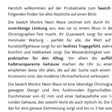
Herzlich willkommen auf der Produktseite zum
Swatch
Folgenden finden Sie alles Nützliche auf einen Blick:
Die Swatch Montre Neon Wave zeichnet sich durch ihr l
zuverlässige Leistung
aus, was sie zu einem Muss in de
Chronographen-Test macht. Ihr Quarzwerk sorgt für ein
minimaler Wartung - perfekt für alle, die Wert auf 
Kunststoffgehäuse sorgt für ein
leichtes Tragegefühl
, währ
Komfort und Haltbarkeit sorgt. Die Wasserdichtigkeit vo
praktischer für den Alltag
. Vor allem die
auff
halbtransparente Gehäuse
machen die Uhr zu einem
empfehlen diese Uhr allen, die auf der Suche nach einem s
Accessoire sind, das moderne Uhrmacherkunst verkörpert.
Die Swatch Montre Neon Wave ist eine lebendige Chronograp
gewagtes Design und ihre funktionalen Eigenschafte
Durchmesser von 42 mm und einer Gehäusehöhe von 14,03
rundes Gehäuse, das sowohl leicht als auch stylisch ist. Di
das für eine genaue Zeitmessung sorgt und bis zu 3 bar wasse