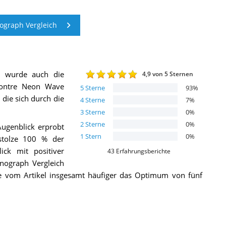
graph Vergleich
h wurde auch die
4,9
von 5 Sternen
ontre Neon Wave
5
Sterne
93
%
 die sich durch die
4
Sterne
7
%
3
Sterne
0
%
2
Sterne
0
%
Augenblick erprobt
1
Stern
0
%
stolze 100 % der
ck mit positiver
43
Erfahrungsberichte
onograph Vergleich
e vom Artikel insgesamt häufiger das Optimum von fünf