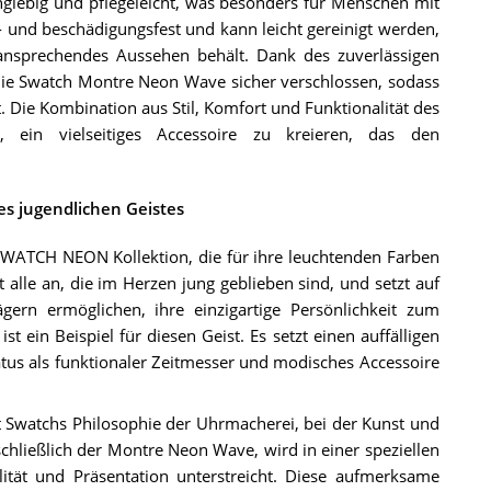
glebig und pflegeleicht, was besonders für Menschen mit
ß- und beschädigungsfest und kann leicht gereinigt werden,
nsprechendes Aussehen behält. Dank des zuverlässigen
 die Swatch Montre Neon Wave sicher verschlossen, sodass
 Die Kombination aus Stil, Komfort und Funktionalität des
 ein vielseitiges Accessoire zu kreieren, das den
es jugendlichen Geistes
SWATCH NEON Kollektion, die für ihre leuchtenden Farben
t alle an, die im Herzen jung geblieben sind, und setzt auf
ern ermöglichen, ihre einzigartige Persönlichkeit zum
 ein Beispiel für diesen Geist. Es setzt einen auffälligen
atus als funktionaler Zeitmesser und modisches Accessoire
 Swatchs Philosophie der Uhrmacherei, bei der Kunst und
schließlich der Montre Neon Wave, wird in einer speziellen
ität und Präsentation unterstreicht. Diese aufmerksame