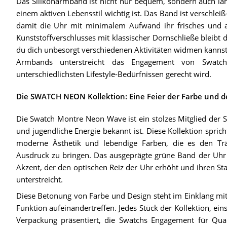
Das Silikonarmband ist nicht nur bequem, sondern auch lan
einem aktiven Lebensstil wichtig ist. Das Band ist verschlei
damit die Uhr mit minimalem Aufwand ihr frisches und a
Kunststoffverschlusses mit klassischer Dornschließe bleibt
du dich unbesorgt verschiedenen Aktivitäten widmen kannst.
Armbands unterstreicht das Engagement von Swatch,
unterschiedlichsten Lifestyle-Bedürfnissen gerecht wird.
Die SWATCH NEON Kollektion: Eine Feier der Farbe und d
Die Swatch Montre Neon Wave ist ein stolzes Mitglied der 
und jugendliche Energie bekannt ist. Diese Kollektion sprich
moderne Ästhetik und lebendige Farben, die es den Träg
Ausdruck zu bringen. Das ausgeprägte grüne Band der Uhr ist
Akzent, der den optischen Reiz der Uhr erhöht und ihren St
unterstreicht.
Diese Betonung von Farbe und Design steht im Einklang mit
Funktion aufeinandertreffen. Jedes Stück der Kollektion, ein
Verpackung präsentiert, die Swatchs Engagement für Qual