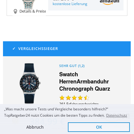
kostenlose Lieferung
Details & Preise
SEHR GUT
(
1,2
)
Swatch
HerrenArmbanduhr
Chronograph Quarz
261
Erfahrungsberichte
„Was macht unsere Tests und Vergleiche besonders hilfreich?“
ca.
281 €
Zum Top Angebot
TopRatgeber24 nutzt Cookies um die besten Tipps zu finden.
Datenschutz
384,99 €
Zum Angebot
Abbruch
OK
Sofort Lieferbar
KOSTENLOSE LIEFERUNG