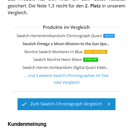
gesichert. Die Note 1,3 reicht für den
2. Platz
in unserem
Vergleich.
Produkte im Vergleich
Swatch Damen Armbanduhr Chronog
Swatch Flowing Freshly Armbanduhr
Swatch Herren Chronograph Quarz U
Swatch HerrenArmbanduhr Chronograph Quarz
SIEGER
Swatch Omega x Moon Mission to the Sun Speedmaster Gelb
Montre Swatch Moments In Blue
PREIS-LEISTUNG
Swatch Montre Neon Wave
SPARTIPP
Swatch Herren Armbanduhr Digital Quarz Edelstahl
… und
3
weitere
Swatch-Chronographen
im Test
oder Vergleich!
Zum Swatch-Chronograph Vergleich
Kundenmeinung