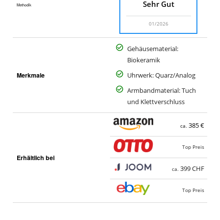
Sehr Gut
Methodik
01/2026
Gehäusematerial:
Biokeramik
Merkmale
Uhrwerk: Quarz/Analog
Armbandmaterial: Tuch
und Klettverschluss
385 €
ca.
Top Preis
Erhältlich bei
399 CHF
ca.
Top Preis