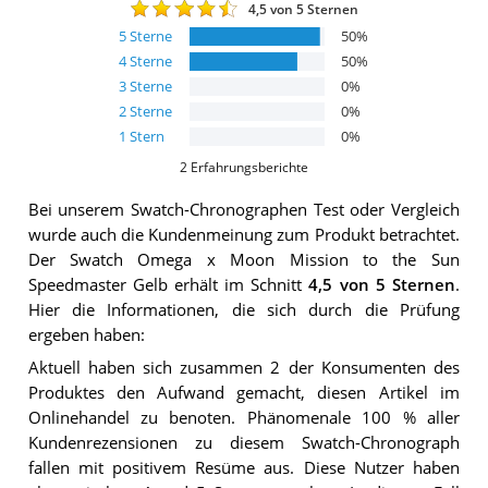
4,5
von 5 Sternen
5
Sterne
50
%
4
Sterne
50
%
3
Sterne
0
%
2
Sterne
0
%
1
Stern
0
%
2
Erfahrungsberichte
Bei unserem
Swatch-Chronographen
Test oder Vergleich
wurde auch die Kundenmeinung zum Produkt betrachtet.
Der
Swatch Omega x Moon Mission to the Sun
Speedmaster Gelb
erhält im Schnitt
4,5
von 5 Sternen
.
Hier die Informationen, die sich durch die Prüfung
ergeben haben:
Aktuell haben sich zusammen 2 der Konsumenten des
Produktes den Aufwand gemacht, diesen Artikel im
Onlinehandel zu benoten. Phänomenale 100 % aller
Kundenrezensionen zu diesem Swatch-Chronograph
fallen mit positivem Resüme aus. Diese Nutzer haben