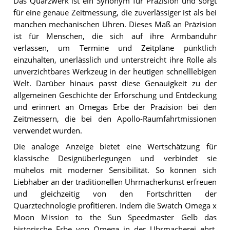
Das Quarzwerk ist ein Synonym für Präzision und sorgt
für eine genaue Zeitmessung, die zuverlässiger ist als bei
manchen mechanischen Uhren. Dieses Maß an Präzision
ist für Menschen, die sich auf ihre Armbanduhr
verlassen, um Termine und Zeitpläne pünktlich
einzuhalten, unerlässlich und unterstreicht ihre Rolle als
unverzichtbares Werkzeug in der heutigen schnelllebigen
Welt. Darüber hinaus passt diese Genauigkeit zu der
allgemeinen Geschichte der Erforschung und Entdeckung
und erinnert an Omegas Erbe der Präzision bei den
Zeitmessern, die bei den Apollo-Raumfahrtmissionen
verwendet wurden.
Die analoge Anzeige bietet eine Wertschätzung für
klassische Designüberlegungen und verbindet sie
mühelos mit moderner Sensibilität. So können sich
Liebhaber an der traditionellen Uhrmacherkunst erfreuen
und gleichzeitig von den Fortschritten der
Quarztechnologie profitieren. Indem die Swatch Omega x
Moon Mission to the Sun Speedmaster Gelb das
historische Erbe von Omega in der Uhrmacherei ehrt,