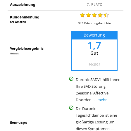
Auszeichnung
Kundenmeinung
bei Amazon
343
Erfahrungsberichte
Bewertung
1,7
Vergleichsergebnis
Gut
Methodik
10/2024
Duronic SADV1 hilft Ihnen
Ihre SAD Störung
(Seasonal Affective
Disorder - …
mehr
Die Duronic
Tageslichtlampe ist eine
item-usps
großartige Lösung um
diesen Symptomen …