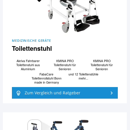
MEDIZINISCHE GERÄTE
Toilettenstuhl
Akriva Fahrbarer
KMINA PRO
KMINA PRO
Toilettenstuhl aus
Toilettenstuhl für
Toilettenstuhl für
Aluminium
Senioren
Senioren
FabaCare
und 12 Toilettenstühle
Toilettenrollstuhl Bonn
mehr...
made in Germany
Zum Vergleich und Ratgeber