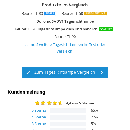
Produkte im Vergleich
Lumie Desklamp 10.000 lux Lichtther
Beurer TL 70
Beurer TL 100
Beurer TL 30
Medisana LT 460 Tageslichtlampe
Beurer TL 80
Beurer TL 50
SIEGER
PREIS-LEISTUNG
Duronic SADV1 Tageslichtlampe
Beurer TL 20 Tageslichtlampe klein und handlich
SPARTIPP
Beurer TL 90
… und
5
weitere
Tageslichtlampen
im Test oder
Vergleich!
Zum Tageslichtlampe Vergleich
Kundenmeinung
4,4
von 5 Sternen
5
Sterne
65
%
4
Sterne
22
%
3
Sterne
5
%