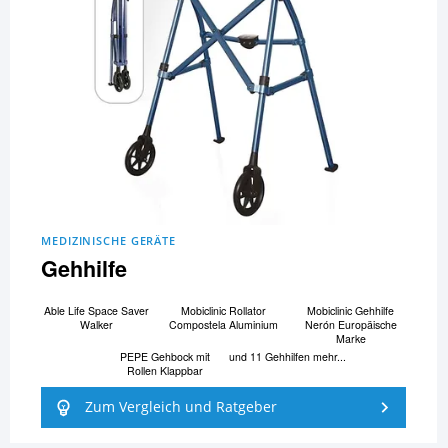
MEDIZINISCHE GERÄTE
Gehhilfe
Able Life Space Saver
Mobiclinic Rollator
Mobiclinic Gehhilfe
Walker
Compostela Aluminium
Nerón Europäische
Marke
PEPE Gehbock mit
und 11 Gehhilfen mehr...
Rollen Klappbar
Zum Vergleich und Ratgeber