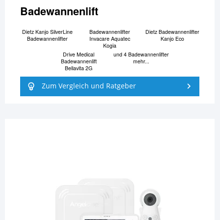
Badewannenlift
Dietz Kanjo SilverLine
Badewannenlifter
Dietz Badewannenlifter
Badewannenlifter
Invacare Aquatec
Kanjo Eco
Kogia
Drive Medical
und 4 Badewannenlifter
Badewannenlift
mehr...
Bellavita 2G
Zum Vergleich und Ratgeber