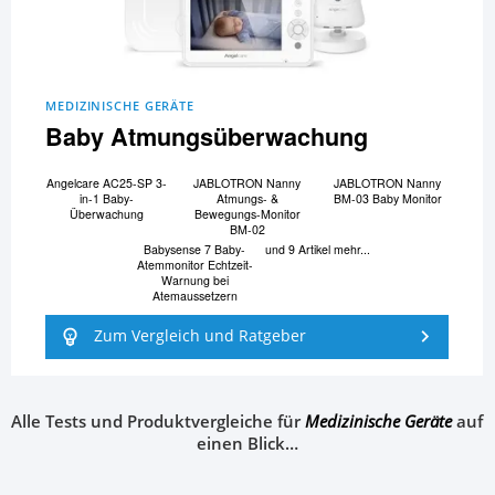
MEDIZINISCHE GERÄTE
Baby Atmungsüberwachung
Angelcare AC25-SP 3-
JABLOTRON Nanny
JABLOTRON Nanny
in-1 Baby-
Atmungs- &
BM-03 Baby Monitor
Überwachung
Bewegungs-Monitor
BM-02
Babysense 7 Baby-
und 9 Artikel mehr...
Atemmonitor Echtzeit-
Warnung bei
Atemaussetzern
Zum Vergleich und Ratgeber
Alle Tests und Produktvergleiche für
Medizinische Geräte
auf
einen Blick…