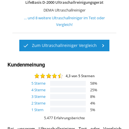
LifeBasis D-2000 Ultraschallreinigungsgerät
DEMA Ultraschallreiniger
… und
8
weitere
Ultraschallreiniger
im Test oder
Vergleich!
Zum Ultraschallreiniger Vergleich
Kundenmeinung
4,3
von 5 Sternen
5
Sterne
58
%
4
Sterne
25
%
3
Sterne
8
%
2
Sterne
4
%
1
Stern
5
%
5.477
Erfahrungsberichte
Bei unserem
Ultraschallreiniger
Test oder Vergleich