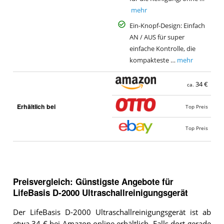
mehr
Ein-Knopf-Design: Einfach
AN / AUS für super
einfache Kontrolle, die
kompakteste …
mehr
34 €
ca.
Erhältlich bei
Top Preis
Top Preis
Preisvergleich: Günstigste Angebote für
LifeBasis D-2000 Ultraschallreinigungsgerät
Der LifeBasis D-2000 Ultraschallreinigungsgerät ist ab
etwa 34 € bei
Amazon
online erhältlich. Falls dort gerade