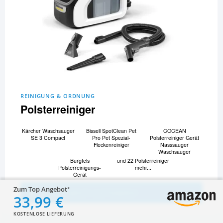
REINIGUNG & ORDNUNG
Polsterreiniger
Kärcher Waschsauger
Bissell SpotClean Pet
COCEAN
SE 3 Compact
Pro Pet Spezial-
Polsterreiniger Gerät
Fleckenreiniger
Nasssauger
Waschsauger
Burgfels
und 22 Polsterreiniger
Polsterreinigungs-
mehr...
Gerät
Zum Top Angebot
Zum Vergleich und Ratgeber
33,99 €
KOSTENLOSE LIEFERUNG