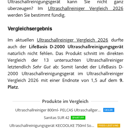
Ultraschallreinigungsgerät kann Sie nicht ganz
überzeugen? Im
Ultraschallreiniger Vergleich 2026
werden Sie bestimmt fündig.
Vergleichsergebnis
Im aktuellen
Ultraschallreiniger Vergleich 2026
durfte
auch der
LifeBasis D-2000 Ultraschallreinigungsgerät
natürlich nicht fehlen. Das Produkt schnitt im direkten
Vergleich der 13 untersuchten Ultraschallreiniger
letztendlich
Sehr Gut
ab: Somit landet der LifeBasis D-
2000 Ultraschallreinigungsgerät im Ultraschallreiniger
Vergleich 2026 mit einer Endnote von 1,5 auf dem
9.
Platz
.
Produkte im Vergleich
LifeBasis USC-105
LifeBasis Ultraschallreiniger 600ml t
GRUNDIG UC 6620 Ultraschallreiniger
Ultraschall-Schmuckreiniger
Ultraschallreiniger 600ml
Ultraschallreiniger 800ml- PELCAS Ultraschallgerät Touchscreen
SIEGER
Sanitas SUR 42
SPARTIPP
Ultraschallreinigungsgerät KECOOLKE 750ml Sonic Cleaner
PREIS-LEISTUNG