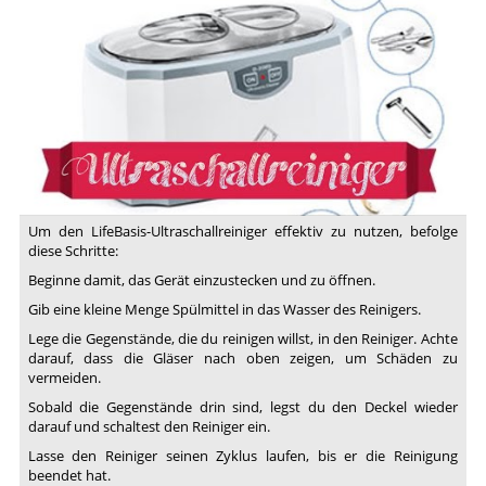
LifeBasis
Ultraschallreinigungsgerät
Reinigung
Brillen
Schmuck
Uhr
Zahnersatz
Test
Review
Bewertung
Um den LifeBasis-Ultraschallreiniger effektiv zu nutzen, befolge
diese Schritte:
Beginne damit, das Gerät einzustecken und zu öffnen.
Gib eine kleine Menge Spülmittel in das Wasser des Reinigers.
Lege die Gegenstände, die du reinigen willst, in den Reiniger. Achte
darauf, dass die Gläser nach oben zeigen, um Schäden zu
vermeiden.
Sobald die Gegenstände drin sind, legst du den Deckel wieder
darauf und schaltest den Reiniger ein.
Lasse den Reiniger seinen Zyklus laufen, bis er die Reinigung
beendet hat.