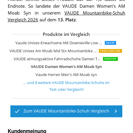
Endnote. So landete der VAUDE Damen Women’s AM
Moab Syn in unserem
VAUDE Mountainbike-Schuh
Vergleich 2026
auf dem
13. Platz
.
Produkte im Vergleich
VAUDE Unisex Tvl Sykkel Radschuhe
Vaude Yara TR 20318 Unisex Radschu
VAUDE Women's AM Moab syn
Vaude Unisex MTB Kuro Mountainbik
Vaude Unisex-Erwachsene AM Downieville Low Mountainbike Schuhe
SIEGER
VAUDE Unisex Am Moab Mid Stx Mountainbike Schuhe
PREIS-LEISTUNG
VAUDE atmungsaktive Fahrradschuhe Damen TVL Pavei 2.0 grün Gr
SPARTIPP
VAUDE Damen Women's AM Moab Syn
Vaude Herren Men's AM Moab syn
… und
8
weitere
VAUDE Mountainbike-Schuhe
im
Test oder Vergleich!
Zum VAUDE Mountainbike-Schuh Vergleich
Kundenmeinung