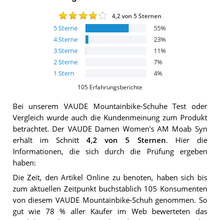
4,2
von 5 Sternen
5
Sterne
55
%
4
Sterne
23
%
3
Sterne
11
%
2
Sterne
7
%
1
Stern
4
%
105
Erfahrungsberichte
Bei unserem
VAUDE Mountainbike-Schuhe
Test oder
Vergleich wurde auch die Kundenmeinung zum Produkt
betrachtet.
Der
VAUDE Damen Women's AM Moab Syn
erhält im Schnitt
4,2
von 5 Sternen
. Hier die
Informationen, die sich durch die Prüfung ergeben
haben:
Die Zeit, den Artikel Online zu benoten, haben sich bis
zum aktuellen Zeitpunkt buchstäblich 105 Konsumenten
von diesem VAUDE Mountainbike-Schuh genommen. So
gut wie 78 % aller Käufer im Web bewerteten das