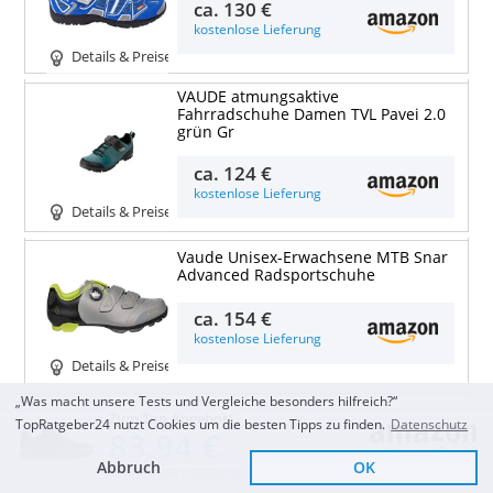
ca.
130 €
kostenlose Lieferung
Details & Preise
VAUDE atmungsaktive
Fahrradschuhe Damen TVL Pavei 2.0
grün Gr
ca.
124 €
kostenlose Lieferung
Details & Preise
Vaude Unisex-Erwachsene MTB Snar
Advanced Radsportschuhe
ca.
154 €
kostenlose Lieferung
Details & Preise
„Was macht unsere Tests und Vergleiche besonders hilfreich?“
VAUDE Unisex mtb kuro tech
Zum Top Angebot
TopRatgeber24 nutzt Cookies um die besten Tipps zu finden.
Datenschutz
Mountainbike Schuh
83,94 €
ca.
143 €
Abbruch
OK
KOSTENLOSE LIEFERUNG
kostenlose Lieferung