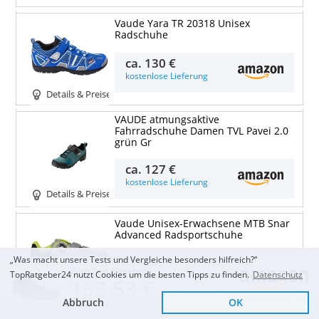
Vaude Yara TR 20318 Unisex
Radschuhe
ca.
130 €
kostenlose Lieferung
Details & Preise
VAUDE atmungsaktive
Fahrradschuhe Damen TVL Pavei 2.0
grün Gr
ca.
127 €
kostenlose Lieferung
Details & Preise
Vaude Unisex-Erwachsene MTB Snar
Advanced Radsportschuhe
„Was macht unsere Tests und Vergleiche besonders hilfreich?“
ca.
154 €
Zum Top Angebot
TopRatgeber24 nutzt Cookies um die besten Tipps zu finden.
Datenschutz
kostenlose Lieferung
163,53 €
Details & Preise
Abbruch
OK
Sofort Lieferbar
KOSTENLOSE LIEFERUNG