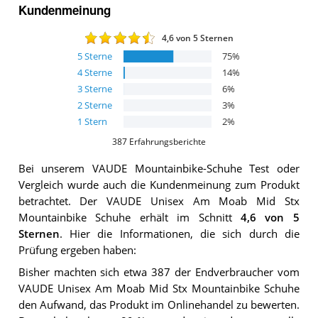
Kundenmeinung
4,6
von 5 Sternen
5
Sterne
75
%
4
Sterne
14
%
3
Sterne
6
%
2
Sterne
3
%
1
Stern
2
%
387
Erfahrungsberichte
Bei unserem
VAUDE Mountainbike-Schuhe
Test oder
Vergleich wurde auch die Kundenmeinung zum Produkt
betrachtet.
Der
VAUDE Unisex Am Moab Mid Stx
Mountainbike Schuhe
erhält im Schnitt
4,6
von 5
Sternen
. Hier die Informationen, die sich durch die
Prüfung ergeben haben:
Bisher machten sich etwa 387 der Endverbraucher vom
VAUDE Unisex Am Moab Mid Stx Mountainbike Schuhe
den Aufwand, das Produkt im Onlinehandel zu bewerten.