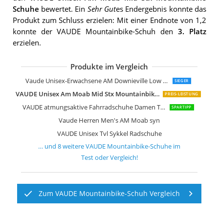
Schuhe
bewertet. Ein
Sehr Gut
es Endergebnis konnte das
Produkt zum Schluss erzielen: Mit einer Endnote von 1,2
konnte der VAUDE Mountainbike-Schuh den
3. Platz
erzielen.
Produkte im Vergleich
Vaude Yara TR 20318 Unisex Radschu
VAUDE Women's AM Moab syn
Vaude Unisex MTB Kuro Mountainbik
VAUDE Damen Women's AM Moab Sy
Vaude Unisex-Erwachsene AM Downieville Low Mountainbike Schuhe
SIEGER
VAUDE Unisex Am Moab Mid Stx Mountainbike Schuhe
PREIS-LEISTUNG
VAUDE atmungsaktive Fahrradschuhe Damen TVL Pavei 2.0 grün Gr
SPARTIPP
Vaude Herren Men's AM Moab syn
VAUDE Unisex Tvl Sykkel Radschuhe
… und
8
weitere
VAUDE Mountainbike-Schuhe
im
Test oder Vergleich!
Zum VAUDE Mountainbike-Schuh Vergleich