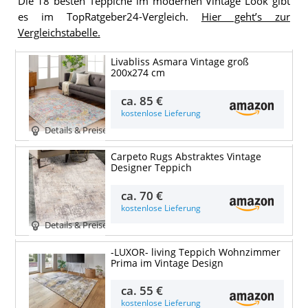
Die 18 besten Teppiche im modernen Vintage Look gibt
es im TopRatgeber24-Vergleich.
Hier geht’s zur
Vergleichstabelle.
Livabliss Asmara Vintage groß
200x274 cm
ca.
85 €
kostenlose Lieferung
Details & Preise
Carpeto Rugs Abstraktes Vintage
Designer Teppich
ca.
70 €
kostenlose Lieferung
Details & Preise
-LUXOR- living Teppich Wohnzimmer
Prima im Vintage Design
ca.
55 €
kostenlose Lieferung