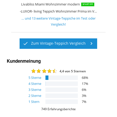
Livabliss Miami Wohnzimmer modern
SPARTIPP
-LUXOR- living Teppich Wohnzimmer Prima im Vintage Design
… und
13
weitere
Vintage-Teppiche
im Test oder
Vergleich!
Zum Vintage-Teppich Vergleich
Kundenmeinung
4,4
von 5 Sternen
5
Sterne
68
%
4
Sterne
17
%
3
Sterne
6
%
2
Sterne
3
%
1
Stern
7
%
749
Erfahrungsberichte