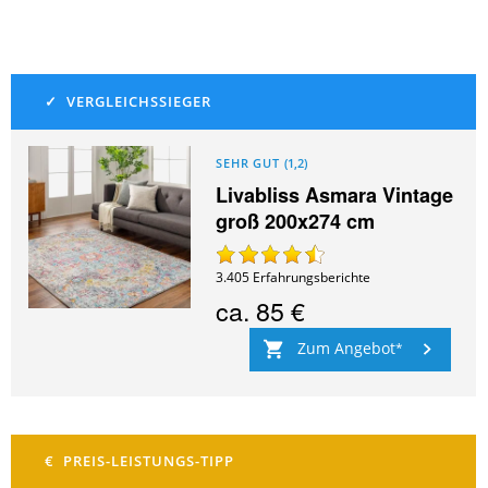
SEHR GUT
(
1,2
)
Livabliss Asmara Vintage
groß 200x274 cm
3.405
Erfahrungsberichte
ca.
85 €
Zum Angebot