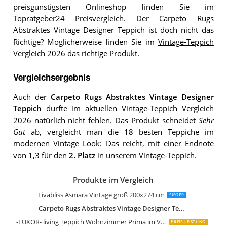
preisgünstigsten Onlineshop finden Sie im
Topratgeber24
Preisvergleich
. Der Carpeto Rugs
Abstraktes Vintage Designer Teppich ist doch nicht das
Richtige? Möglicherweise finden Sie im
Vintage-Teppich
Vergleich 2026
das richtige Produkt.
Vergleichsergebnis
Auch der
Carpeto Rugs Abstraktes Vintage Designer
Teppich
durfte im aktuellen
Vintage-Teppich Vergleich
2026
natürlich nicht fehlen. Das Produkt schneidet
Sehr
Gut
ab, vergleicht man die 18 besten Teppiche im
modernen Vintage Look: Das reicht, mit einer Endnote
von 1,3 für den
2. Platz
in unserem Vintage-Teppich.
Produkte im Vergleich
Loberon Teppich Lortet Vintage-Look
Loberon Teppich Louvarie Handgetuf
Loberon Teppich Delpheer Handgewe
Surya Tampa Vintage Teppich
Loberon Teppich Daryush Handgetuft
Safavieh Vintage Inspirierter Teppich
Safavieh Wohnzimmer Teppich VAL12
Livabliss Asmara Vintage groß 200x274 cm
SIEGER
Carpeto Rugs Abstraktes Vintage Designer Teppich
-LUXOR- living Teppich Wohnzimmer Prima im Vintage Design
PREIS-LEISTUNG