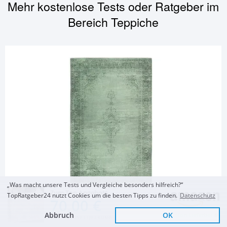
Mehr kostenlose Tests oder Ratgeber im
Bereich
Teppiche
„Was macht unsere Tests und Vergleiche besonders hilfreich?“
Zum Top Angebot
TopRatgeber24 nutzt Cookies um die besten Tipps zu finden.
Datenschutz
TEPPICHE
70,00 €
Kelim Teppich
Abbruch
OK
Sofort Lieferbar
KOSTENLOSE LIEFERUNG