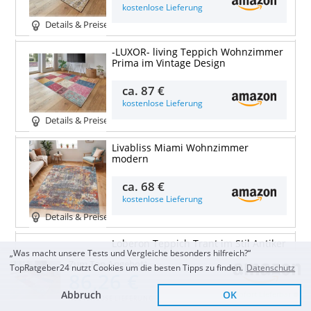
kostenlose Lieferung
Details & Preise
-LUXOR- living Teppich Wohnzimmer
Prima im Vintage Design
ca.
87 €
kostenlose Lieferung
Details & Preise
Livabliss Miami Wohnzimmer
modern
ca.
68 €
kostenlose Lieferung
Details & Preise
Loberon Teppich Trant im Stil Antiker
„Was macht unsere Tests und Vergleiche besonders hilfreich?“
Orientteppiche
Zum Top Angebot
TopRatgeber24 nutzt Cookies um die besten Tipps zu finden.
Datenschutz
86,26 €
ca.
249 €
Abbruch
OK
Sofort Lieferbar
kostenlose Lieferung
KOSTENLOSE LIEFERUNG