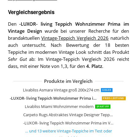
Vergleichsergebnis
Den
-LUXOR- living Teppich Wohnzimmer Prima im
Vintage Design
wurde bei unserer Recherche für den
brandaktuellen
Vintage-Teppich Vergleich 2026
natürlich
auch untersucht. Nach Bewertung der 18 besten
Teppiche im modernen Vintage Look schnitt das Produkt
Sehr Gut
ab: Im Vintage-Teppich Vergleich 2026 reicht
dass, mit einer Note von 1,3, für den
4. Platz
.
Produkte im Vergleich
Loberon Teppich Lortet Vintage-Look
Loberon Teppich Louvarie Handgetuf
Loberon Teppich Delpheer Handgewe
Surya Tampa Vintage Teppich
Loberon Teppich Daryush Handgetuft
Safavieh Vintage Inspirierter Teppich
Safavieh Wohnzimmer Teppich VAL12
Livabliss Asmara Vintage groß 200x274 cm
SIEGER
-LUXOR- living Teppich Wohnzimmer Prima im Vintage Design
PREIS-LEISTUNG
Livabliss Miami Wohnzimmer modern
SPARTIPP
Carpeto Rugs Abstraktes Vintage Designer Teppich
-LUXOR- living Teppich Wohnzimmer Prima im Vintage Design
… und
13
weitere
Vintage-Teppiche
im Test oder