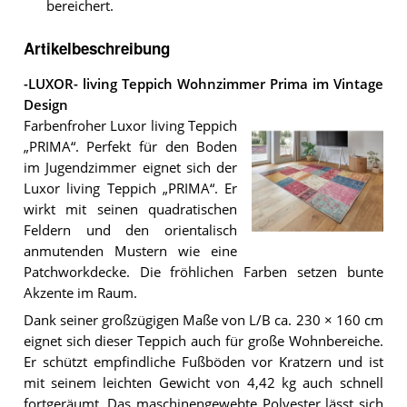
bereichert.
Artikelbeschreibung
-LUXOR- living Teppich Wohnzimmer Prima im Vintage
Design
Farbenfroher Luxor living Teppich
„PRIMA“. Perfekt für den Boden
im Jugendzimmer eignet sich der
Luxor living Teppich „PRIMA“. Er
wirkt mit seinen quadratischen
Feldern und den orientalisch
anmutenden Mustern wie eine
Der
Patchworkdecke. Die fröhlichen Farben setzen bunte
-
LUXOR-
Akzente im Raum.
living
Teppich
Dank seiner großzügigen Maße von L/B ca. 230 × 160 cm
Wohnzimmer
eignet sich dieser Teppich auch für große Wohnbereiche.
Prima
Er schützt empfindliche Fußböden vor Kratzern und ist
im
Vintage
mit seinem leichten Gewicht von 4,42 kg auch schnell
Design
.
fortgeräumt. Das maschinengewebte Polyester lässt sich