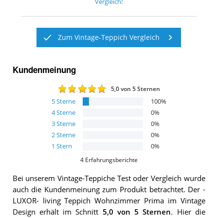
Vergleich!
Zum Vintage-Teppich Vergleich
Kundenmeinung
5,0
von 5 Sternen
5
Sterne
100
%
4
Sterne
0
%
3
Sterne
0
%
2
Sterne
0
%
1
Stern
0
%
4
Erfahrungsberichte
Bei unserem
Vintage-Teppiche
Test oder Vergleich wurde
auch die Kundenmeinung zum Produkt betrachtet.
Der
-
LUXOR- living Teppich Wohnzimmer Prima im Vintage
Design
erhält im Schnitt
5,0
von 5 Sternen
. Hier die