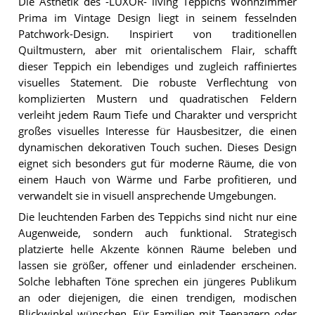
Die Ästhetik des -LUXOR- living Teppichs Wohnzimmer
Prima im Vintage Design liegt in seinem fesselnden
Patchwork-Design. Inspiriert von traditionellen
Quiltmustern, aber mit orientalischem Flair, schafft
dieser Teppich ein lebendiges und zugleich raffiniertes
visuelles Statement. Die robuste Verflechtung von
komplizierten Mustern und quadratischen Feldern
verleiht jedem Raum Tiefe und Charakter und verspricht
großes visuelles Interesse für Hausbesitzer, die einen
dynamischen dekorativen Touch suchen. Dieses Design
eignet sich besonders gut für moderne Räume, die von
einem Hauch von Wärme und Farbe profitieren, und
verwandelt sie in visuell ansprechende Umgebungen.
Die leuchtenden Farben des Teppichs sind nicht nur eine
Augenweide, sondern auch funktional. Strategisch
platzierte helle Akzente können Räume beleben und
lassen sie größer, offener und einladender erscheinen.
Solche lebhaften Töne sprechen ein jüngeres Publikum
an oder diejenigen, die einen trendigen, modischen
Blickwinkel wünschen. Für Familien mit Teenagern oder