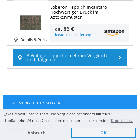
Loberon Teppich Incantaro
Hochwertiger Druck im
Aztekenmuster
ca.
86 €
kostenlose Lieferung
Details & Preise
3 Vintage-Teppiche mehr im Vergleich
und Ratgeber
„Was macht unsere Tests und Vergleiche besonders hilfreich?“
Zum Top Angebot
TopRatgeber24 nutzt Cookies um die besten Tipps zu finden.
Datenschutz
SEHR GUT
(
1,2
)
234,95 €
Livabliss Asmara Vintage
Abbruch
OK
Lieferzeit 4 – 5 Tage
KOSTENLOSE LIEFERUNG
groß 200x274 cm