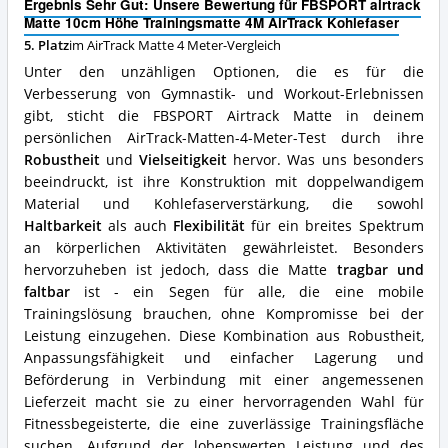
Matte
Ergebnis Sehr Gut: Unsere Bewertung für FBSPORT airtrack
Höhe
4
Matte 10cm Höhe Trainingsmatte 4M AirTrack Kohlefaser
Trainingsmatte
Meter
5. Platz
im AirTrack Matte 4 Meter-Vergleich
4M
erhältlich?
AirTrack
Unter den unzähligen Optionen, die es für die
Kohlefaser
Verbesserung von Gymnastik- und Workout-Erlebnissen
Vorteile:
gibt, sticht die FBSPORT Airtrack Matte in deinem
Was
spricht
persönlichen AirTrack-Matten-4-Meter-Test durch ihre
für
Robustheit
und
Vielseitigkeit
hervor. Was uns besonders
diese
beeindruckt, ist ihre Konstruktion mit doppelwandigem
AirTrack
Material und Kohlefaserverstärkung, die sowohl
Matte
Haltbarkeit
als auch
Flexibilität
für ein breites Spektrum
4
Meter?
an körperlichen Aktivitäten gewährleistet. Besonders
hervorzuheben ist jedoch, dass die Matte
tragbar und
faltbar
ist - ein Segen für alle, die eine mobile
Trainingslösung brauchen, ohne Kompromisse bei der
Leistung einzugehen. Diese Kombination aus Robustheit,
Anpassungsfähigkeit und einfacher Lagerung und
Beförderung in Verbindung mit einer angemessenen
Lieferzeit macht sie zu einer hervorragenden Wahl für
Fitnessbegeisterte, die eine zuverlässige Trainingsfläche
suchen. Aufgrund der lobenswerten Leistung und des