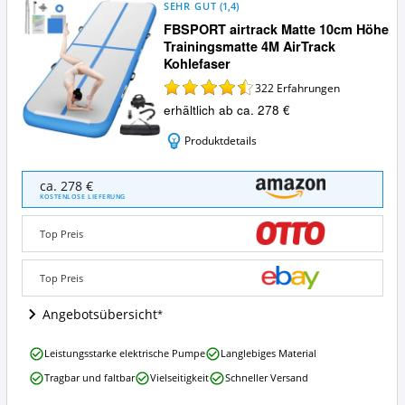
SEHR GUT
(
1,4
)
FBSPORT airtrack Matte 10cm Höhe
Trainingsmatte 4M AirTrack
Kohlefaser
322
Erfahrungen
erhältlich ab ca. 278 €
Produktdetails
FBSPORT
ca. 278 €
airtrack
KOSTENLOSE LIEFERUNG
Matte
10cm
Top Preis
Höhe
Trainingsmatte
4M
Top Preis
AirTrack
Kohlefaser
Angebotsübersicht
Angebote:
Wo
FBSPORT
Leistungsstarke elektrische Pumpe
Langlebiges Material
ist
airtrack
diese
Tragbar und faltbar
Vielseitigkeit
Schneller Versand
Matte
AirTrack
10cm