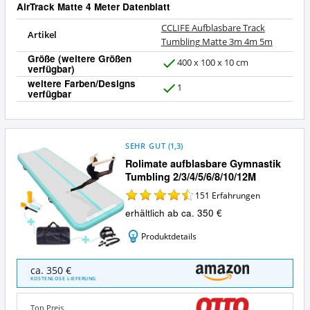
AirTrack Matte 4 Meter Datenblatt
CCLIFE Aufblasbare Track
Artikel
Tumbling Matte 3m 4m 5m
Größe (weitere Größen
400 x 100 x 10 cm
verfügbar)
J
weitere Farben/Designs
a
1
verfügbar
J
a
SEHR GUT
(
1,3
)
Rolimate aufblasbare Gymnastik
Tumbling 2/3/4/5/6/8/10/12M
151
Erfahrungen
erhältlich ab ca. 350 €
Produktdetails
Rolimate
ca. 350 €
aufblasbare
KOSTENLOSE LIEFERUNG
Gymnastik
Tumbling
Top Preis