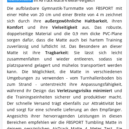
Gymnastik
im AirTrack Matte 4 Meter-Vergleich
VERGLEICHSSIEGER
erhältlich?
Tumbling
Die aufblasbare Gymnastik-Turnmatte von FBSPORT mit
Matte
einer Höhe von 20 cm und einer Breite von 4 m zeichnet
Vorteile:
sich durch ihre
außergewöhnliche Haltbarkeit
, ihren
Was
spricht
Komfort
und ihre
Vielseitigkeit
aus. Das robuste,
für
doppelseitige Material und die 0,9 mm dicke PVC-Plane
diese
sorgen dafür, dass die Matte auch bei hartem Training
AirTrack
zuverlässig und luftdicht ist. Das Besondere an dieser
Matte
4
Matte ist ihre
Tragbarkeit
: Sie lässt sich leicht
Meter?
zusammenfalten und wieder entleeren, sodass sie
platzsparend gelagert und mühelos transportiert werden
kann. Die Möglichkeit, die Matte in verschiedenen
Umgebungen zu verwenden - vom Turnhallenboden bis
zum Strand - unterstreicht ihre Anpassungsfähigkeit,
während ihr Design das
Verletzungsrisiko minimiert
und
die Trainingseinheiten sicherer und produktiver macht.
Der schnelle Versand trägt ebenfalls zur Attraktivität bei
und sorgt für eine schnelle Lieferung an den Empfänger.
Angesichts ihrer hervorragenden Leistungen in diesen
Bereichen empfehlen wir die FBSPORT Tumbling Matte in
deinem persönlichen AirTrack Matte 4 Meter Test. Sie