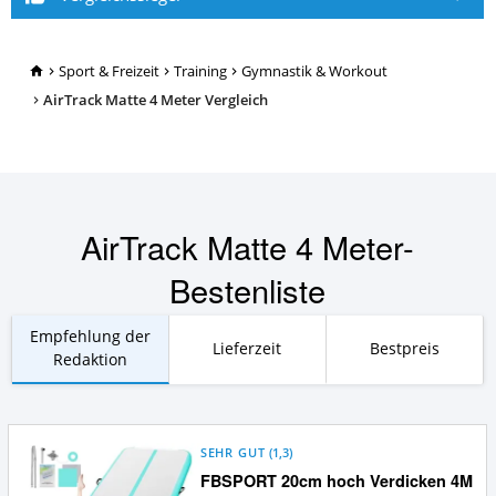
TopRatgeber24.de
Sport & Freizeit
Training
Gymnastik & Workout
AirTrack Matte 4 Meter Vergleich
AirTrack Matte 4 Meter-
Bestenliste
Empfehlung der
Lieferzeit
Bestpreis
Redaktion
SEHR GUT
(
1,3
)
FBSPORT 20cm hoch Verdicken 4M