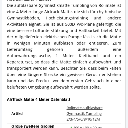
Die aufblasbare Gymnastikmatte Tumbling von Rolimate ist
eine 4 Meter lange Airtrack-Matte, die sich für rhythmische
Gymnastikböden, Hochleistungstraining und andere
Aktivitäten eignet. Sie ist aus 500D Pvc-Plane gefertigt, die
eine bessere Luftunterstützung und Haltbarkeit bietet. Mit
der mitgelieferten elektrischen Pumpe lässt sich die Matte
in wenigen Minuten aufblasen oder entleeren. Zum
Lieferumfang gehören außerdem eine
Aufbewahrungstasche, 1 Meter Klettband und ein
Reparaturset, so dass die Matte einfach aufbewahrt und
transportiert werden kann. Beachten Sie, dass beim Falten
über eine längere Strecke ein gewisser Geruch entstehen
kann und das Produkt vor dem ersten Gebrauch in einer
belüfteten Umgebung aufbewahrt werden sollte.
AirTrack Matte 4 Meter Datenblatt
Rolimate aufblasbare
Artikel
Gymnastik Tumbling
2/3/4/5/6/8/10/12M
Größe (weitere Größen
400 x 100 x 20 cm