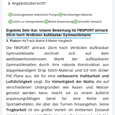
Wo
Angebotsübersicht
ist
diese
FBSPORT
Leistungsstarke elektrische Pumpe
Hochwertiges Material
AirTrack
airtrack
Matte
Leicht zu transportieren
Breite Anwendung
Schneller Versand
20cm
4
hoch
Meter
Ergebnis Sehr Gut: Unsere Bewertung für FBSPORT airtrack
Verdicken
erhältlich?
20cm hoch Verdicken Aufblasbar Gymnastikmatte
Aufblasbar
3. Platz
im AirTrack Matte 4 Meter-Vergleich
Gymnastikmatte
Vorteile:
Die FBSPORT airtrack 20cm hoch Verdicken Aufblasbar
Was
Gymnastikmatte zeichnet sich auf dem
spricht
wettbewerbsintensiven Markt der aufblasbaren
für
diese
Gymnastikmatten durch ihre robuste Konstruktion aus
AirTrack
doppelwandigem Drop Stitch-Material und 0,9 mm dicker
Matte
PVC-Plane aus, die für eine
verbesserte Haltbarkeit und
4
Luftdichtigkeit
sorgt. Die
Vielseitigkeit der Matte
, die auf
Meter?
verschiedenen Untergründen wie Rasen und Wasser
genutzt werden kann, macht sie zu einem äußerst
anpassungsfähigen Gerät für eine Reihe von
Sportaktivitäten, die über das Turnen hinausgehen. Seine
Tragbarkeit
ist ein großer Vorteil: Im entleerten Zustand