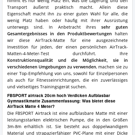
nimmt es nur wenig Platz ein, was die Lagerung und den
Transport äußerst praktisch macht. Allein diese
Eigenschaft macht ihn zu einer guten Wahl für alle, die
wenig Platz haben oder häufig mit ihrer Ausrüstung
unterwegs sind. In Anbetracht ihres
sehr guten
Gesamtergebnisses in den Produktbewertungen
halten
wir diese AirTrack-Matte für eine ausgezeichnete
Investition für jeden, der einen persönlichen AirTrack-
Matten-4-Meter-Test durchführt. Ihre
Konstruktionsqualität und die Möglichkeit, sie in
verschiedenen Umgebungen zu verwenden
, machen sie zu
einer Top-Empfehlung von uns, sowohl für Einzelpersonen
als auch für Fitnesseinrichtungen, die ein zuverlässiges
und vielseitiges Trainingsgerät suchen.
FBSPORT airtrack 20cm hoch Verdicken Aufblasbar
Gymnastikmatte Zusammenfassung: Was bietet diese
AirTrack Matte 4 Meter?
Die FBSPORT Airtrack ist eine aufblasbare Matte mit einer
leistungsstarken elektrischen Pumpe, die in den Größen
3m-8m erhältlich ist. Sie besteht aus doppelwandigem
Material und strapazierfähiger PVC-Plane mit einer Dicke