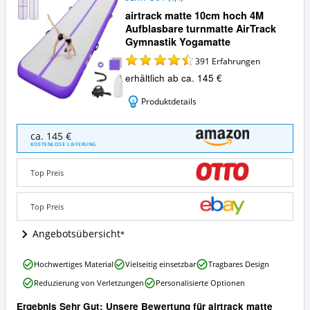
airtrack matte 10cm hoch 4M
Aufblasbare turnmatte AirTrack
Gymnastik Yogamatte
391
Erfahrungen
erhältlich ab ca. 145 €
Produktdetails
airtrack
ca. 145 €
matte
KOSTENLOSE LIEFERUNG
10cm
hoch
Top Preis
4M
Aufblasbare
turnmatte
Top Preis
AirTrack
Gymnastik
Angebotsübersicht
Yogamatte
Angebote:
airtrack
Hochwertiges Material
Vielseitig einsetzbar
Tragbares Design
Wo
matte
ist
Reduzierung von Verletzungen
Personalisierte Optionen
10cm
diese
hoch
AirTrack
Ergebnis Sehr Gut: Unsere Bewertung für airtrack matte