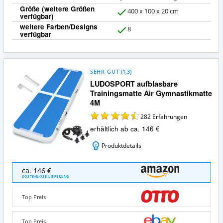
Größe (weitere Größen
400 x 100 x 20 cm
verfügbar)
J
weitere Farben/Designs
a
8
verfügbar
J
a
SEHR GUT
(
1,3
)
LUDOSPORT aufblasbare
Trainingsmatte Air Gymnastikmatte
4M
282
Erfahrungen
erhältlich ab ca. 146 €
Produktdetails
LUDOSPORT
ca. 146 €
aufblasbare
KOSTENLOSE LIEFERUNG
Trainingsmatte
Air
Top Preis
Gymnastikmatte
4M
Angebote:
Top Preis