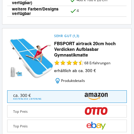
verfügbar)
J
weitere Farben/Designs
a
4
verfügbar
J
a
SEHR GUT
(
1,3
)
FBSPORT airtrack 20cm hoch
Verdicken Aufblasbar
Gymnastikmatte
68
Erfahrungen
erhältlich ab ca. 300 €
Produktdetails
FBSPORT
ca. 300 €
airtrack
KOSTENLOSE LIEFERUNG
20cm
hoch
Top Preis
Verdicken
Aufblasbar
Gymnastikmatte
Top Preis
Angebote: