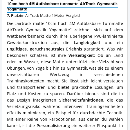
4M
Matte
10cm hoch 4M Aufblasbare turnmatte AirTrack Gymnastik
Aufblasbare
4
Yogamatte
turnmatte
Meter
7. Platz
im AirTrack Matte 4 Meter-Vergleich
AirTrack
erhältlich?
Gymnastik
Die „airtrack matte 10cm hoch 4M Aufblasbare Turnmatte
Yogamatte
AirTrack Gymnastik Yogamatte“ zeichnet sich auf dem
Vorteile:
Wettbewerbsmarkt durch ihre überlegene PVC-laminierte
Was
spricht
Gewebekonstruktion aus, die
Langlebigkeit
und ein
für
ungiftiges, geruchsneutrales Erlebnis
garantiert. Was wir
diese
besonders schätzen, ist ihre
Vielseitigkeit
: Ob an Land
AirTrack
oder im Wasser, diese Matte unterstützt eine Vielzahl von
Matte
Übungen, von Yoga bis hin zu Gymnastik, was sie zu einem
4
Meter?
unverzichtbaren Werkzeug in verschiedenen
Trainingskontexten macht. Sie lässt sich leicht verstauen
und transportieren und bietet praktische Lösungen, um
Platz und Kosten zu sparen. Darüber hinaus sind die in
das Design integrierten
Sicherheitsfunktionen
, die das
Verletzungsrisiko während intensiver Trainingseinheiten
effektiv minimieren, ein Beispiel für durchdachte Technik.
Mit einer Reihe von Farboptionen, aus denen du wählen
kannst, ist die
Personalisierung
ein weiterer Pluspunkt. In