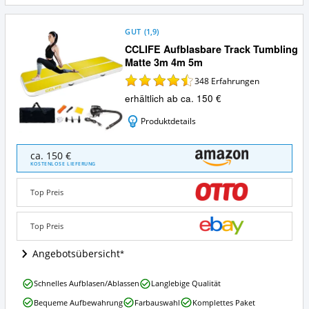
i
n
GUT
(
1,9
)
CCLIFE Aufblasbare Track Tumbling
Matte 3m 4m 5m
348
Erfahrungen
erhältlich ab ca. 150 €
Produktdetails
CCLIFE
ca. 150 €
Aufblasbare
KOSTENLOSE LIEFERUNG
Track
Tumbling
Top Preis
Matte
3m
4m
Top Preis
5m
Angebote:
Angebotsübersicht
Wo
ist
CCLIFE
Schnelles Aufblasen/Ablassen
Langlebige Qualität
diese
Aufblasbare
AirTrack
Bequeme Aufbewahrung
Farbauswahl
Komplettes Paket
Track