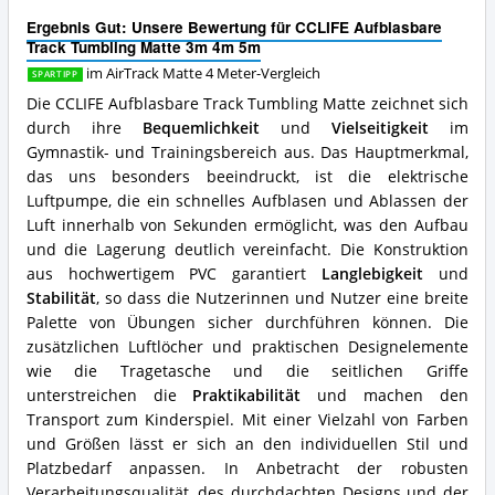
Matte
Tumbling
4
Ergebnis Gut: Unsere Bewertung für CCLIFE Aufblasbare
Matte
Meter
Track Tumbling Matte 3m 4m 5m
3m
erhältlich?
4m
im AirTrack Matte 4 Meter-Vergleich
SPARTIPP
5m
Die CCLIFE Aufblasbare Track Tumbling Matte zeichnet sich
Vorteile:
durch ihre
Bequemlichkeit
und
Vielseitigkeit
im
Was
Gymnastik- und Trainingsbereich aus. Das Hauptmerkmal,
spricht
für
das uns besonders beeindruckt, ist die elektrische
diese
Luftpumpe, die ein schnelles Aufblasen und Ablassen der
AirTrack
Luft innerhalb von Sekunden ermöglicht, was den Aufbau
Matte
und die Lagerung deutlich vereinfacht. Die Konstruktion
4
Meter?
aus hochwertigem PVC garantiert
Langlebigkeit
und
Stabilität
, so dass die Nutzerinnen und Nutzer eine breite
Palette von Übungen sicher durchführen können. Die
zusätzlichen Luftlöcher und praktischen Designelemente
wie die Tragetasche und die seitlichen Griffe
unterstreichen die
Praktikabilität
und machen den
Transport zum Kinderspiel. Mit einer Vielzahl von Farben
und Größen lässt er sich an den individuellen Stil und
Platzbedarf anpassen. In Anbetracht der robusten
Verarbeitungsqualität, des durchdachten Designs und der