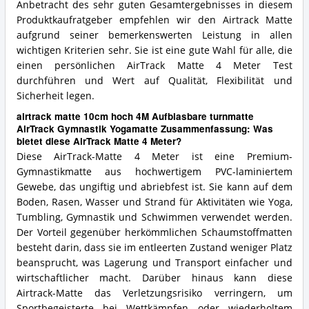
Anbetracht des sehr guten Gesamtergebnisses in diesem
Produktkaufratgeber empfehlen wir den Airtrack Matte
aufgrund seiner bemerkenswerten Leistung in allen
wichtigen Kriterien sehr. Sie ist eine gute Wahl für alle, die
einen persönlichen AirTrack Matte 4 Meter Test
durchführen und Wert auf Qualität, Flexibilität und
Sicherheit legen.
airtrack matte 10cm hoch 4M Aufblasbare turnmatte
AirTrack Gymnastik Yogamatte Zusammenfassung: Was
bietet diese AirTrack Matte 4 Meter?
Diese AirTrack-Matte 4 Meter ist eine Premium-
Gymnastikmatte aus hochwertigem PVC-laminiertem
Gewebe, das ungiftig und abriebfest ist. Sie kann auf dem
Boden, Rasen, Wasser und Strand für Aktivitäten wie Yoga,
Tumbling, Gymnastik und Schwimmen verwendet werden.
Der Vorteil gegenüber herkömmlichen Schaumstoffmatten
besteht darin, dass sie im entleerten Zustand weniger Platz
beansprucht, was Lagerung und Transport einfacher und
wirtschaftlicher macht. Darüber hinaus kann diese
Airtrack-Matte das Verletzungsrisiko verringern, um
Sportbegeisterte bei Wettkämpfen oder wiederholtem