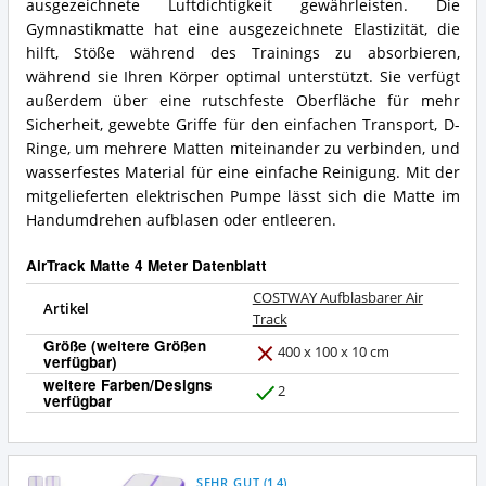
ausgezeichnete Luftdichtigkeit gewährleisten. Die
Gymnastikmatte hat eine ausgezeichnete Elastizität, die
hilft, Stöße während des Trainings zu absorbieren,
während sie Ihren Körper optimal unterstützt. Sie verfügt
außerdem über eine rutschfeste Oberfläche für mehr
Sicherheit, gewebte Griffe für den einfachen Transport, D-
Ringe, um mehrere Matten miteinander zu verbinden, und
wasserfestes Material für eine einfache Reinigung. Mit der
mitgelieferten elektrischen Pumpe lässt sich die Matte im
Handumdrehen aufblasen oder entleeren.
AirTrack Matte 4 Meter Datenblatt
COSTWAY Aufblasbarer Air
Artikel
Track
Größe (weitere Größen
400 x 100 x 10 cm
verfügbar)
N
weitere Farben/Designs
e
2
verfügbar
J
i
a
n
SEHR GUT
(
1,4
)