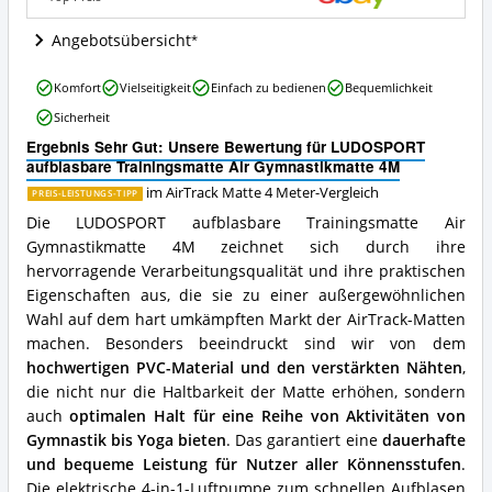
Wo
ist
Angebotsübersicht
diese
AirTrack
LUDOSPORT
Komfort
Vielseitigkeit
Einfach zu bedienen
Bequemlichkeit
Matte
aufblasbare
4
Sicherheit
Trainingsmatte
Meter
Air
Ergebnis Sehr Gut: Unsere Bewertung für LUDOSPORT
erhältlich?
Gymnastikmatte
aufblasbare Trainingsmatte Air Gymnastikmatte 4M
4M
im AirTrack Matte 4 Meter-Vergleich
PREIS-LEISTUNGS-TIPP
Vorteile:
Was
Die LUDOSPORT aufblasbare Trainingsmatte Air
spricht
Gymnastikmatte 4M zeichnet sich durch ihre
für
hervorragende Verarbeitungsqualität und ihre praktischen
diese
Eigenschaften aus, die sie zu einer außergewöhnlichen
AirTrack
Wahl auf dem hart umkämpften Markt der AirTrack-Matten
Matte
4
machen. Besonders beeindruckt sind wir von dem
Meter?
hochwertigen PVC-Material und den verstärkten Nähten
,
die nicht nur die Haltbarkeit der Matte erhöhen, sondern
auch
optimalen Halt für eine Reihe von Aktivitäten von
Gymnastik bis Yoga bieten
. Das garantiert eine
dauerhafte
und bequeme Leistung für Nutzer aller Könnensstufen
.
Die elektrische 4-in-1-Luftpumpe zum schnellen Aufblasen