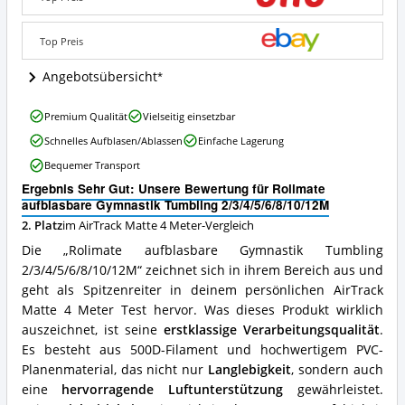
2/3/4/5/6/8/10/12M
Angebote:
Wo
Top Preis
ist
diese
Angebotsübersicht
AirTrack
Matte
Rolimate
Premium Qualität
Vielseitig einsetzbar
4
aufblasbare
Meter
Schnelles Aufblasen/Ablassen
Einfache Lagerung
Gymnastik
erhältlich?
Tumbling
Bequemer Transport
2/3/4/5/6/8/10/12M
Ergebnis Sehr Gut: Unsere Bewertung für Rolimate
Vorteile:
aufblasbare Gymnastik Tumbling 2/3/4/5/6/8/10/12M
Was
spricht
2. Platz
im AirTrack Matte 4 Meter-Vergleich
für
Die „Rolimate aufblasbare Gymnastik Tumbling
diese
2/3/4/5/6/8/10/12M“ zeichnet sich in ihrem Bereich aus und
AirTrack
geht als Spitzenreiter in deinem persönlichen AirTrack
Matte
4
Matte 4 Meter Test hervor. Was dieses Produkt wirklich
Meter?
auszeichnet, ist seine
erstklassige Verarbeitungsqualität
.
Es besteht aus 500D-Filament und hochwertigem PVC-
Planenmaterial, das nicht nur
Langlebigkeit
, sondern auch
eine
hervorragende Luftunterstützung
gewährleistet.