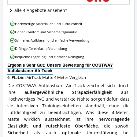
diese
AirTrack
alle 4 Angebote ansehen
Matte
4
COSTWAY
Meter
Hochwertige Materialien und Luftdichtheit
Aufblasbarer
erhältlich?
Hoher Komfort und Sicherheitsgarantie
Air
Track
Schnelles Aufblasen und einfache Verwendung
Vorteile:
D-Ringe für einfache Verbindung
Was
spricht
Bequeme Lagerung und einfache Reinigung
für
Ergebnis Sehr Gut: Unsere Bewertung für COSTWAY
diese
Aufblasbarer Air Track
AirTrack
Matte
6. Platz
im AirTrack Matte 4 Meter-Vergleich
4
Die COSTWAY Aufblasbare Air Track zeichnet sich durch
Meter?
ihre
außergewöhnliche Strapazierfähigkeit
aus.
Hochwertiges PVC und verstärkte Nähte sorgen dafür, dass
sie intensiven Trainingseinheiten standhält, ohne die
Luftdichtigkeit zu beeinträchtigen. Was diese 4-Meter-
Matte wirklich auszeichnet, ist ihre
hervorragende
Elastizität und rutschfeste Oberfläche
, die sowohl
Sicherheit
als auch
optimale Unterstützung
bei