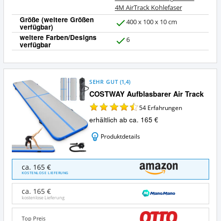
4M AirTrack Kohlefaser
Größe (weitere Größen
400 x 100 x 10 cm
verfügbar)
J
weitere Farben/Designs
a
6
verfügbar
J
a
SEHR GUT
(
1,4
)
COSTWAY Aufblasbarer Air Track
54
Erfahrungen
erhältlich ab ca. 165 €
Produktdetails
COSTWAY
ca. 165 €
Aufblasbarer
KOSTENLOSE LIEFERUNG
Air
Track
ca. 165 €
Angebote:
kostenlose Lieferung
Wo
ist
Top Preis