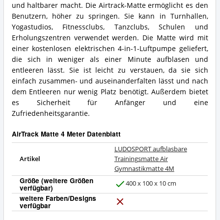
und haltbarer macht. Die Airtrack-Matte ermöglicht es den
Benutzern, höher zu springen. Sie kann in Turnhallen,
Yogastudios, Fitnessclubs, Tanzclubs, Schulen und
Erholungszentren verwendet werden. Die Matte wird mit
einer kostenlosen elektrischen 4-in-1-Luftpumpe geliefert,
die sich in weniger als einer Minute aufblasen und
entleeren lässt. Sie ist leicht zu verstauen, da sie sich
einfach zusammen- und auseinanderfalten lässt und nach
dem Entleeren nur wenig Platz benötigt. Außerdem bietet
es Sicherheit für Anfänger und eine
Zufriedenheitsgarantie.
AirTrack Matte 4 Meter Datenblatt
LUDOSPORT aufblasbare
Artikel
Trainingsmatte Air
Gymnastikmatte 4M
Größe (weitere Größen
400 x 100 x 10 cm
verfügbar)
J
weitere Farben/Designs
a
verfügbar
N
e