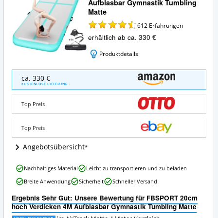
Aufblasbar Gymnastik Tumbling
Matte
612
Erfahrungen
erhältlich ab ca. 330 €
Produktdetails
FBSPORT
ca. 330 €
20cm
KOSTENLOSE LIEFERUNG
hoch
Verdicken
Top Preis
4M
Aufblasbar
Gymnastik
Top Preis
Tumbling
Matte
Angebotsübersicht
Angebote:
Wo
FBSPORT
Nachhaltiges Material
Leicht zu transportieren und zu beladen
ist
20cm
diese
Breite Anwendung
Sicherheit
Schneller Versand
hoch
AirTrack
Verdicken
Matte
Ergebnis Sehr Gut: Unsere Bewertung für FBSPORT 20cm
4M
4
hoch Verdicken 4M Aufblasbar Gymnastik Tumbling Matte
Aufblasbar
Meter