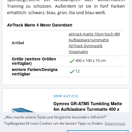
Training zu schützen. Außerdem ist sie in fünf Farben
erhältlich: schwarz, blau, grün, lila und blau-weiß.
AirTrack Matte 4 Meter Datenblatt
airtrack matte 10cm hoch 4M
Aufblasbare turnmatte
Artikel
AirTrack Gymnastik
Yogamatte
Größe (weitere Größen
400 x 100 x 10 cm
verfügbar)
J
weitere Farben/Designs
a
12
verfügbar
J
a
SEHR GUT
(
1,5
)
Gymrex GR-ATM5 Tumbling Matte
4m Aufblasbare Turnmatte 400 x
100 x 20 cm Gymnastikmatte
„Was macht unsere Tests und Vergleiche besonders hilfreich?“
6
Erfahrungen
TopRatgeber24 nutzt Cookies um die besten Tipps zu finden.
Datenschutz
erhältlich ab ca. 279 €