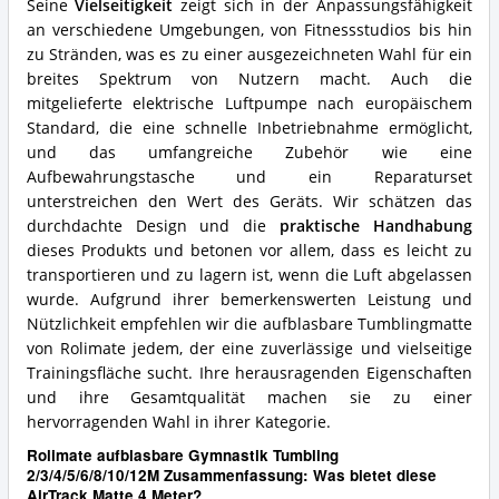
Seine
Vielseitigkeit
zeigt sich in der Anpassungsfähigkeit
an verschiedene Umgebungen, von Fitnessstudios bis hin
zu Stränden, was es zu einer ausgezeichneten Wahl für ein
breites Spektrum von Nutzern macht. Auch die
mitgelieferte elektrische Luftpumpe nach europäischem
Standard, die eine schnelle Inbetriebnahme ermöglicht,
und das umfangreiche Zubehör wie eine
Aufbewahrungstasche und ein Reparaturset
unterstreichen den Wert des Geräts. Wir schätzen das
durchdachte Design und die
praktische Handhabung
dieses Produkts und betonen vor allem, dass es leicht zu
transportieren und zu lagern ist, wenn die Luft abgelassen
wurde. Aufgrund ihrer bemerkenswerten Leistung und
Nützlichkeit empfehlen wir die aufblasbare Tumblingmatte
von Rolimate jedem, der eine zuverlässige und vielseitige
Trainingsfläche sucht. Ihre herausragenden Eigenschaften
und ihre Gesamtqualität machen sie zu einer
hervorragenden Wahl in ihrer Kategorie.
Rolimate aufblasbare Gymnastik Tumbling
2/3/4/5/6/8/10/12M Zusammenfassung: Was bietet diese
AirTrack Matte 4 Meter?