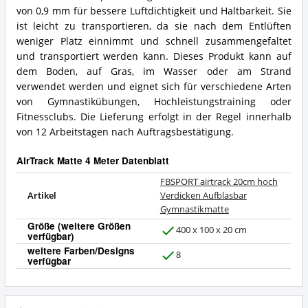
von 0,9 mm für bessere Luftdichtigkeit und Haltbarkeit. Sie
ist leicht zu transportieren, da sie nach dem Entlüften
weniger Platz einnimmt und schnell zusammengefaltet
und transportiert werden kann. Dieses Produkt kann auf
dem Boden, auf Gras, im Wasser oder am Strand
verwendet werden und eignet sich für verschiedene Arten
von Gymnastikübungen, Hochleistungstraining oder
Fitnessclubs. Die Lieferung erfolgt in der Regel innerhalb
von 12 Arbeitstagen nach Auftragsbestätigung.
AirTrack Matte 4 Meter Datenblatt
FBSPORT airtrack 20cm hoch
Artikel
Verdicken Aufblasbar
Gymnastikmatte
Größe (weitere Größen
400 x 100 x 20 cm
verfügbar)
J
weitere Farben/Designs
a
8
verfügbar
J
a