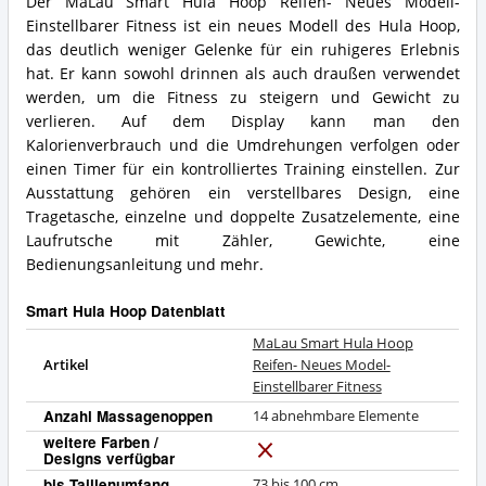
Der MaLau Smart Hula Hoop Reifen- Neues Modell-
Hoop
Reifen-
MaLau
erhältlich?
Einstellbarer Fitness ist ein neues Modell des Hula Hoop,
Neues
Smart
Model-
Hula
das deutlich weniger Gelenke für ein ruhigeres Erlebnis
Einstellbarer
Hoop
hat. Er kann sowohl drinnen als auch draußen verwendet
Fitness
Reifen-
werden, um die Fitness zu steigern und Gewicht zu
Vorteile:
Neues
verlieren. Auf dem Display kann man den
Was
Model-
spricht
Kalorienverbrauch und die Umdrehungen verfolgen oder
Einstellbarer
für
Fitness
einen Timer für ein kontrolliertes Training einstellen. Zur
diesen
Zusammenfassung:
Ausstattung gehören ein verstellbares Design, eine
Smart
Was
Tragetasche, einzelne und doppelte Zusatzelemente, eine
Hula
bietet
Laufrutsche mit Zähler, Gewichte, eine
Hoop?
dieser
Smart
Bedienungsanleitung und mehr.
Hula
Hoop?
Smart Hula Hoop Datenblatt
MaLau Smart Hula Hoop
Artikel
Reifen- Neues Model-
Einstellbarer Fitness
Anzahl Massagenoppen
14 abnehmbare Elemente
weitere Farben /
Designs verfügbar
N
e
bis Taillenumfang
73 bis 100 cm