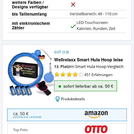
weitere Farben /
Designs verfügbar
N
e
bis Taillenumfang
Verstellbereich: 49 - 110 cm
i
LED-Touchscreen:
mit elektronischem
n
Zähler
J
Kalorien, Runden, Zeit
a
GUT
(
1,8
)
Wellrelaxx Smart Hula Hoop leise
13. Platz
im Smart Hula Hoop-Vergleich
451
Erfahrungen
sofort lieferbar ab ca. 50 €
Produktdetails
Wellrelaxx
ca. 50 €
Smart
KOSTENLOSE LIEFERUNG
Hula
Hoop
Top Preis
leise