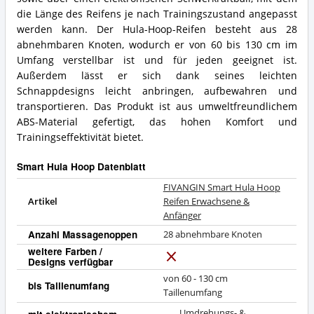
&
Hoop?
die Länge des Reifens je nach Trainingszustand angepasst
Anfänger
Zusammenfassung:
werden kann. Der Hula-Hoop-Reifen besteht aus 28
Was
abnehmbaren Knoten, wodurch er von 60 bis 130 cm im
bietet
Umfang verstellbar ist und für jeden geeignet ist.
dieser
Außerdem lässt er sich dank seines leichten
Smart
Hula
Schnappdesigns leicht anbringen, aufbewahren und
Hoop?
transportieren. Das Produkt ist aus umweltfreundlichem
ABS-Material gefertigt, das hohen Komfort und
Trainingseffektivität bietet.
Smart Hula Hoop Datenblatt
FIVANGIN Smart Hula Hoop
Artikel
Reifen Erwachsene &
Anfänger
Anzahl Massagenoppen
28 abnehmbare Knoten
weitere Farben /
Designs verfügbar
N
e
von 60 - 130 cm
bis Taillenumfang
i
Taillenumfang
n
Umdrehungs- &