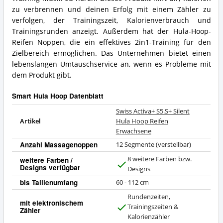
Was
Hoop
zu verbrennen und deinen Erfolg mit einem Zähler zu
spricht
Reifen
für
verfolgen, der Trainingszeit, Kalorienverbrauch und
Erwachsene
diesen
Zusammenfassung:
Trainingsrunden anzeigt. Außerdem hat der Hula-Hoop-
Smart
Was
Reifen Noppen, die ein effektives 2in1-Training für den
Hula
bietet
Zielbereich ermöglichen. Das Unternehmen bietet einen
Hoop?
dieser
lebenslangen Umtauschservice an, wenn es Probleme mit
Smart
Hula
dem Produkt gibt.
Hoop?
Smart Hula Hoop Datenblatt
Swiss Activa+ S5.S+ Silent
Artikel
Hula Hoop Reifen
Erwachsene
Anzahl Massagenoppen
12 Segmente (verstellbar)
8 weitere Farben bzw.
weitere Farben /
Designs verfügbar
J
Designs
a
bis Taillenumfang
60 - 112 cm
Rundenzeiten,
mit elektronischem
Trainingszeiten &
Zähler
J
Kalorienzähler
a