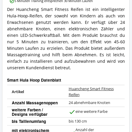
5 Minuten Training entsprechen 30 Minuten Laufen
Was
spricht
Der Huancheng Smart Fitness Reifen ist ein intelligenter
Huancheng
für
Hula-Hoop-Reifen, der sowohl von Kindern als auch von
Smart
diesen
Fitness
Erwachsenen genutzt werden kann. Er verfügt über 24
Smart
Reifen
Hula
abnehmbare Knoten, einen elektronischen Zähler und
Zusammenfassung:
Hoop?
einen LED-Schwerkraftball. Mit dem Produkt brauchst du
Was
nur 5 Minuten zu trainieren, um den Effekt von 45-60
bietet
Minuten Laufen zu erzielen. Das Produkt bietet außerdem
dieser
Smart
Massagetraining und hilft beim Abnehmen. Es ist leicht,
Hula
einfach zu installieren und aufzubewahren und wird von
Hoop?
unserem Kundendienst betreut.
Smart Hula Hoop Datenblatt
Huancheng Smart Fitness
Artikel
Reifen
Anzahl Massagenoppen
24 abnehmbare Knoten
weitere Farben /
eine weitere Farbe
Designs verfügbar
J
a
bis Taillenumfang
bis 130 cm
Anzahl der
mit elektronischem