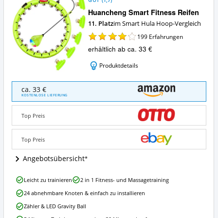
GUT
(
1,7
)
Huancheng Smart Fitness Reifen
11. Platz
im Smart Hula Hoop-Vergleich
199
Erfahrungen
erhältlich ab ca. 33 €
Produktdetails
Huancheng
ca. 33 €
Smart
KOSTENLOSE LIEFERUNG
Fitness
Reifen
Top Preis
Angebote:
Wo
ist
Top Preis
dieser
Smart
Angebotsübersicht
Hula
Hoop
Huancheng
Leicht zu trainieren
2 in 1 Fitness- und Massagetraining
erhältlich?
Smart
24 abnehmbare Knoten & einfach zu installieren
Fitness
Reifen
Zähler & LED Gravity Ball
Vorteile: