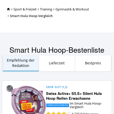
TopRatgeber24.de
Sport & Freizeit
Training
Gymnastik & Workout
Smart Hula Hoop Vergleich
Smart Hula Hoop-Bestenliste
Empfehlung der
Lieferzeit
Bestpreis
Redaktion
SEHR GUT
(
1,2
)
Swiss Activa+ S5.S+ Silent Hula
Hoop Reifen Erwachsene
im Smart Hula Hoop-
VERGLEICHSSIEGER
Vergleich
4.233
Erfahrungen