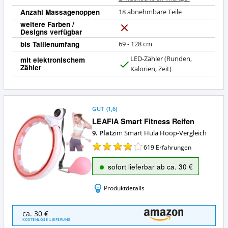
Anzahl Massagenoppen
18 abnehmbare Teile
weitere Farben /
Designs verfügbar
N
e
bis Taillenumfang
69 - 128 cm
i
LED-Zähler (Runden,
mit elektronischem
n
Zähler
J
Kalorien, Zeit)
a
GUT
(
1,6
)
LEAFIA Smart Fitness Reifen
9. Platz
im Smart Hula Hoop-Vergleich
619
Erfahrungen
sofort lieferbar ab ca. 30 €
Produktdetails
LEAFIA
ca. 30 €
Smart
KOSTENLOSE LIEFERUNG
Fitness