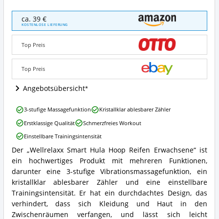
Wellrelaxx
ca. 39 €
Smart
KOSTENLOSE LIEFERUNG
Hula
Hoop
Top Preis
Reifen
Erwachsene
Angebote:
Top Preis
Wo
ist
Angebotsübersicht
dieser
Smart
Wellrelaxx
3-stufige Massagefunktion
Kristallklar ablesbarer Zähler
Hula
Smart
Hoop
Erstklassige Qualität
Schmerzfreies Workout
Hula
erhältlich?
Hoop
Einstellbare Trainingsintensität
Reifen
Der „Wellrelaxx Smart Hula Hoop Reifen Erwachsene“ ist
Erwachsene
Wellrelaxx
Vorteile:
ein hochwertiges Produkt mit mehreren Funktionen,
Smart
Was
Hula
darunter eine 3-stufige Vibrationsmassagefunktion, ein
spricht
Hoop
kristallklar ablesbarer Zähler und eine einstellbare
für
Reifen
Trainingsintensität. Er hat ein durchdachtes Design, das
diesen
Erwachsene
verhindert, dass sich Kleidung und Haut in den
Smart
Zusammenfassung:
Hula
Zwischenräumen verfangen, und lässt sich leicht
Was