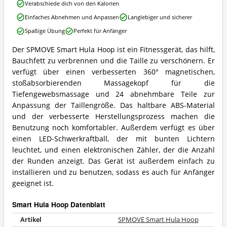
erhältlich?
SPMOVE
Verabschiede dich von den Kalorien
Smart
Einfaches Abnehmen und Anpassen
Langlebiger und sicherer
Hula
Hoop
Spaßige Übung
Perfekt für Anfänger
Vorteile:
Was
Der SPMOVE Smart Hula Hoop ist ein Fitnessgerät, das hilft,
SPMOVE
spricht
Bauchfett zu verbrennen und die Taille zu verschönern. Er
Smart
für
Hula
verfügt über einen verbesserten 360° magnetischen,
diesen
Hoop
stoßabsorbierenden Massagekopf für die
Smart
Zusammenfassung:
Hula
Tiefengewebsmassage und 24 abnehmbare Teile zur
Was
Hoop?
Anpassung der Taillengröße. Das haltbare ABS-Material
bietet
und der verbesserte Herstellungsprozess machen die
dieser
Smart
Benutzung noch komfortabler. Außerdem verfügt es über
Hula
einen LED-Schwerkraftball, der mit bunten Lichtern
Hoop?
leuchtet, und einen elektronischen Zähler, der die Anzahl
der Runden anzeigt. Das Gerät ist außerdem einfach zu
installieren und zu benutzen, sodass es auch für Anfänger
geeignet ist.
Smart Hula Hoop Datenblatt
Artikel
SPMOVE Smart Hula Hoop