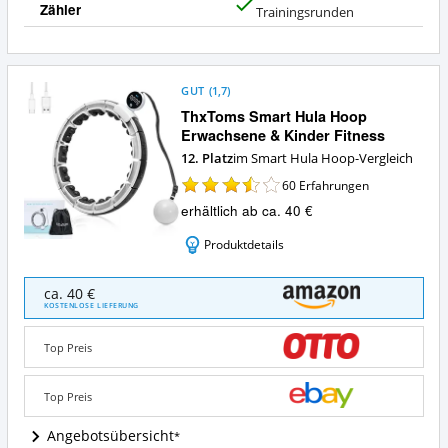
Zähler
J
Trainingsrunden
a
GUT
(
1,7
)
ThxToms Smart Hula Hoop
Erwachsene & Kinder Fitness
12. Platz
im Smart Hula Hoop-Vergleich
60
Erfahrungen
erhältlich ab ca. 40 €
Produktdetails
ThxToms
ca. 40 €
Smart
KOSTENLOSE LIEFERUNG
Hula
Hoop
Top Preis
Erwachsene
&
Kinder
Top Preis
Fitness
Angebote:
Angebotsübersicht
Wo