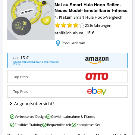
MaLau Smart Hula Hoop Reifen-
Neues Model- Einstellbarer Fitness
4. Platz
im Smart Hula Hoop-Vergleich
25
Erfahrungen
erhältlich ab ca. 15 €
Produktdetails
MaLau
ca. 15 €
Smart
mit Amazon
GRATIS PREMIUMVERSAND
Prime
Hula
Hoop
Reifen-
Top Preis
Neues
Model-
Top Preis
Einstellbarer
Fitness
Angebotsübersicht
Angebote:
Wo
ist
MaLau
Verbessertes Design
Gewichtsabnahme & Fitness
dieser
Smart
Flexibles Training
Bequemlichkeit
Komplettes Set
Smart
Hula
Hula
Hoop