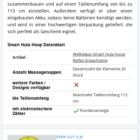
Hoop?
bietet
zusammenbauen und auf einen Taillenumfang von bis zu
dieser
113 cm einstellen. Außerdem verfügt er über einen
Smart
eingebauten Akku, sodass keine Batterien benötigt werden,
Hula
und wird in einer hochwertigen Verpackung geliefert, die
Hoop?
sich perfekt als Geschenk eignet.
Smart Hula Hoop Datenblatt
Wellrelaxx Smart Hula Hoop
Artikel
Reifen Erwachsene
Gesamtzahl der Elemente 20
Anzahl Massagenoppen
Stück
weitere Farben /
Designs verfügbar
N
e
Maximaler Taillenumfang 113
bis Taillenumfang
i
cm
n
mit elektronischem
Rundenanzeige
Zähler
J
a
SEHR GUT
(
1,4
)