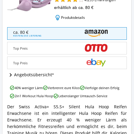
erhältlich ab ca. 80 €
Produktdetails
Swiss
ca. 80 €
Activa+
KOSTENLOSE LIEFERUNG
S5.S+
Silent
Top Preis
Hula
Hoop
Reifen
Top Preis
Erwachsene
Angebote:
Angebotsübersicht
Wo
ist
Swiss
40% weniger Lärm
Verbrennt eure Kilos
Verfolge deinen Erfolg
dieser
Activa+
Smart
2in1 Workout Hula Hoop
Lebenslanger Umtausch-Service
S5.S+
Hula
Silent
Hoop
Der Swiss Activa+ S5.S+ Silent Hula Hoop Reifen
Hula
Swiss
erhältlich?
Erwachsene ist ein intelligenter Hula Hoop Reifen für
Hoop
Activa+
Reifen
S5.S+
Erwachsene. Er erzeugt 40 % weniger Lärm als
Erwachsene
Silent
herkömmliche Fitnessreifen und ermöglicht es dir, beim
Vorteile:
Hula
Training Musik zu hören. Dieses Produkt hilft dir, Kalorien