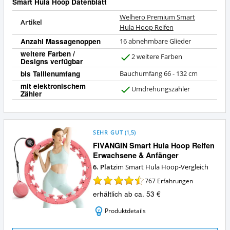
Smart Hula Hoop Datenblatt
Welhero Premium Smart
Artikel
Hula Hoop Reifen
Anzahl Massagenoppen
16 abnehmbare Glieder
weitere Farben /
2 weitere Farben
Designs verfügbar
J
a
bis Taillenumfang
Bauchumfang 66 - 132 cm
mit elektronischem
Umdrehungszähler
Zähler
J
a
SEHR GUT
(
1,5
)
FIVANGIN Smart Hula Hoop Reifen
Erwachsene & Anfänger
6. Platz
im Smart Hula Hoop-Vergleich
767
Erfahrungen
erhältlich ab ca. 53 €
Produktdetails