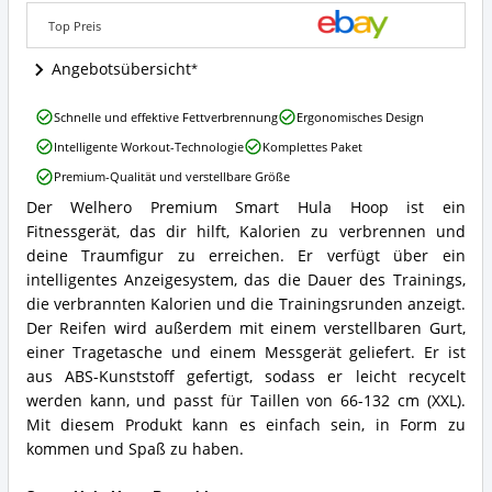
Reifen
Angebote:
Top Preis
Wo
ist
Angebotsübersicht
dieser
Smart
Welhero
Schnelle und effektive Fettverbrennung
Ergonomisches Design
Hula
Premium
Hoop
Intelligente Workout-Technologie
Komplettes Paket
Smart
erhältlich?
Hula
Premium-Qualität und verstellbare Größe
Hoop
Der Welhero Premium Smart Hula Hoop ist ein
Reifen
Welhero
Vorteile:
Fitnessgerät, das dir hilft, Kalorien zu verbrennen und
Premium
Was
Smart
deine Traumfigur zu erreichen. Er verfügt über ein
spricht
Hula
intelligentes Anzeigesystem, das die Dauer des Trainings,
für
Hoop
die verbrannten Kalorien und die Trainingsrunden anzeigt.
diesen
Reifen
Der Reifen wird außerdem mit einem verstellbaren Gurt,
Smart
Zusammenfassung:
Hula
einer Tragetasche und einem Messgerät geliefert. Er ist
Was
Hoop?
bietet
aus ABS-Kunststoff gefertigt, sodass er leicht recycelt
dieser
werden kann, und passt für Taillen von 66-132 cm (XXL).
Smart
Mit diesem Produkt kann es einfach sein, in Form zu
Hula
kommen und Spaß zu haben.
Hoop?