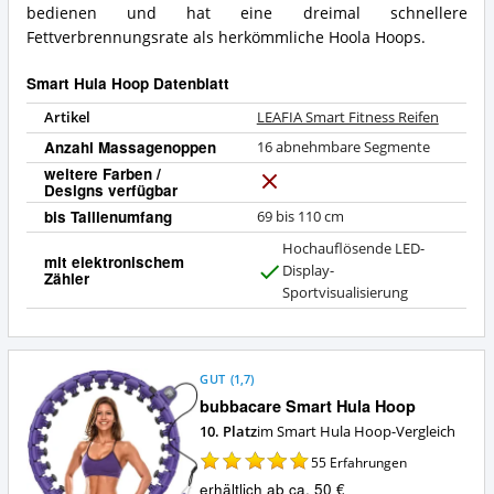
bedienen und hat eine dreimal schnellere
Fettverbrennungsrate als herkömmliche Hoola Hoops.
Smart Hula Hoop Datenblatt
Artikel
LEAFIA Smart Fitness Reifen
Anzahl Massagenoppen
16 abnehmbare Segmente
weitere Farben /
Designs verfügbar
N
e
bis Taillenumfang
69 bis 110 cm
i
Hochauflösende LED-
n
mit elektronischem
Display-
Zähler
J
Sportvisualisierung
a
GUT
(
1,7
)
bubbacare Smart Hula Hoop
10. Platz
im Smart Hula Hoop-Vergleich
55
Erfahrungen
erhältlich ab ca. 50 €