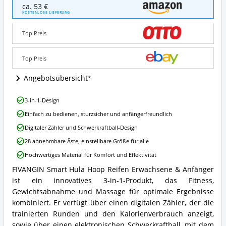
FIVANGIN
ca. 53 €
Smart
KOSTENLOSE LIEFERUNG
Hula
Hoop
Top Preis
Reifen
Erwachsene
&
Top Preis
Anfänger
Angebote:
Angebotsübersicht
Wo
ist
FIVANGIN
3-in-1-Design
dieser
Smart
Smart
Einfach zu bedienen, sturzsicher und anfängerfreundlich
Hula
Hula
Hoop
Digitaler Zähler und Schwerkraftball-Design
Hoop
Reifen
erhältlich?
28 abnehmbare Äste, einstellbare Größe für alle
Erwachsene
&
Hochwertiges Material für Komfort und Effektivität
Anfänger
FIVANGIN Smart Hula Hoop Reifen Erwachsene & Anfänger
Vorteile:
FIVANGIN
Was
ist ein innovatives 3-in-1-Produkt, das Fitness,
Smart
spricht
Hula
Gewichtsabnahme und Massage für optimale Ergebnisse
für
Hoop
kombiniert. Er verfügt über einen digitalen Zähler, der die
diesen
Reifen
trainierten Runden und den Kalorienverbrauch anzeigt,
Smart
Erwachsene
sowie über einen elektronischen Schwerkraftball, mit dem
Hula