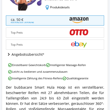
Produktdetails
bubbacare
ca. 50 €
Smart
KOSTENLOSE LIEFERUNG
Hula
Hoop
Top Preis
Angebote:
Wo
ist
Top Preis
dieser
Smart
Angebotsübersicht
Hula
Hoop
bubbacare
Einstellbarer Gewichtskorb
Intelligenter Massage-Reifen
erhältlich?
Smart
Leicht zu bedienen und zusammenzubauen
Hula
Hoop
Intelligente Zählung des Fitness-Reifens
Qualitätsgarantie
Vorteile:
Was
Der bubbacare Smart Hula Hoop ist ein verstellbarer,
bubbacare
spricht
beschwerter Reifen mit 27 abnehmbaren Teilen, die für
Smart
für
Hula
Taillengrößen von 24,9 bis 63 Zoll eingestellt werden
diesen
Hoop
können. Er hat drei Sätze verbesserter, geräuschloser 360°-
Smart
Zusammenfassung:
Hula
Rollen und stoßdämpfende Massagekontakte für eine