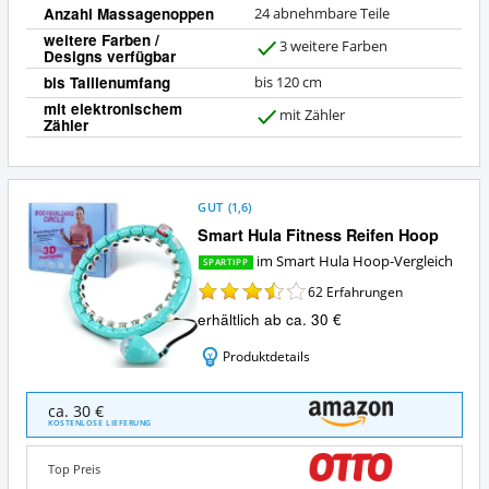
Anzahl Massagenoppen
24 abnehmbare Teile
weitere Farben /
3 weitere Farben
Designs verfügbar
J
a
bis Taillenumfang
bis 120 cm
mit elektronischem
mit Zähler
Zähler
J
a
GUT
(
1,6
)
Smart Hula Fitness Reifen Hoop
im Smart Hula Hoop-Vergleich
SPARTIPP
62
Erfahrungen
erhältlich ab ca. 30 €
Produktdetails
Smart
ca. 30 €
Hula
KOSTENLOSE LIEFERUNG
Fitness
Reifen
Top Preis
Hoop