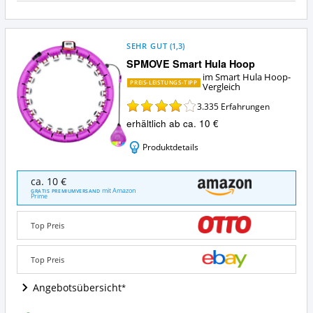
SEHR GUT
(
1,3
)
SPMOVE Smart Hula Hoop
im Smart Hula Hoop-
PREIS-LEISTUNGS-TIPP
Vergleich
3.335
Erfahrungen
erhältlich ab ca. 10 €
Produktdetails
SPMOVE
ca. 10 €
Smart
mit Amazon
GRATIS PREMIUMVERSAND
Prime
Hula
Hoop
Angebote:
Top Preis
Wo
ist
Top Preis
dieser
Smart
Angebotsübersicht
Hula
Hoop