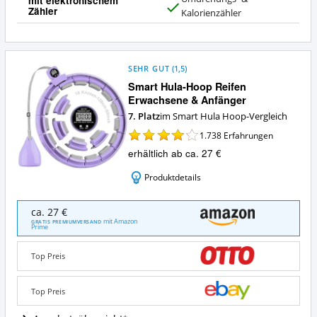
mit elektronischem
Zähler
J
Kalorienzähler
a
SEHR GUT
(
1,5
)
Smart Hula-Hoop Reifen
Erwachsene & Anfänger
7. Platz
im Smart Hula Hoop-Vergleich
1.738
Erfahrungen
erhältlich ab ca. 27 €
Produktdetails
Smart
ca. 27 €
Hula-
mit Amazon
GRATIS PREMIUMVERSAND
Prime
Hoop
Reifen
Erwachsene
Top Preis
&
Anfänger
Top Preis
Angebote:
Wo