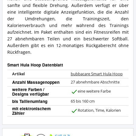
Was
Hoop?
sanfte und flexible Drehung. Außerdem verfügt er über
bietet
eine intelligente digitale Anzeigefunktion, die die Anzahl
dieser
Smart
der Umdrehungen, die Trainingszeit, den
Hula
Kalorienverbrauch und mehr während des Trainings
Hoop?
aufzeichnet. Im Paket enthalten sind ein Fitnessreifen mit
27 abnehmbaren Teilen und ein beschwerter Softball.
Außerdem gibt es ein 12-monatiges Rückgaberecht ohne
Rückfragen.
Smart Hula Hoop Datenblatt
Artikel
bubbacare Smart Hula Hoop
Anzahl Massagenoppen
27 abnehmbare Abschnitte
weitere Farben /
eine weitere Farbe
Designs verfügbar
J
a
bis Taillenumfang
65 bis 160 cm
mit elektronischem
Rotation, Time, Kalorien
Zähler
J
a