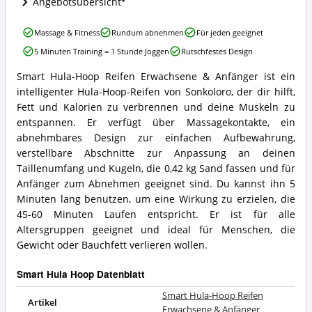
Angebotsübersicht
ist
dieser
Smart
Smart
Massage & Fitness
Rundum abnehmen
Für jeden geeignet
Hula
Hula-
5 Minuten Training = 1 Stunde Joggen
Rutschfestes Design
Hoop
Hoop
erhältlich?
Reifen
Smart Hula-Hoop Reifen Erwachsene & Anfänger ist ein
Erwachsene
Smart
intelligenter Hula-Hoop-Reifen von Sonkoloro, der dir hilft,
&
Hula-
Anfänger
Hoop
Fett und Kalorien zu verbrennen und deine Muskeln zu
Vorteile:
Reifen
entspannen. Er verfügt über Massagekontakte, ein
Was
Erwachsene
abnehmbares Design zur einfachen Aufbewahrung,
spricht
&
verstellbare Abschnitte zur Anpassung an deinen
für
Anfänger
diesen
Taillenumfang und Kugeln, die 0,42 kg Sand fassen und für
Zusammenfassung:
Smart
Was
Anfänger zum Abnehmen geeignet sind. Du kannst ihn 5
Hula
bietet
Minuten lang benutzen, um eine Wirkung zu erzielen, die
Hoop?
dieser
45-60 Minuten Laufen entspricht. Er ist für alle
Smart
Altersgruppen geeignet und ideal für Menschen, die
Hula
Hoop?
Gewicht oder Bauchfett verlieren wollen.
Smart Hula Hoop Datenblatt
Smart Hula-Hoop Reifen
Artikel
Erwachsene & Anfänger