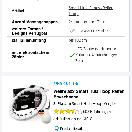
Smart Hula Fitness Reifen
Artikel
Hoop
Anzahl Massagenoppen
24 abnehmbare Teile
weitere Farben /
eine weitere Farbe
Designs verfügbar
J
a
bis Taillenumfang
bis 132 cm
LED-Zähler (verbrannte
mit elektronischem
Kalorien, Umdrehungen,
Zähler
J
Zeit)
a
SEHR GUT
(
1,4
)
Wellrelaxx Smart Hula Hoop Reifen
Erwachsene
3. Platz
im Smart Hula Hoop-Vergleich
608
Erfahrungen
erhältlich ab ca. 39 €
Produktdetails