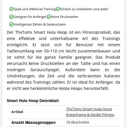
ist
ThxToms
Spaß und effektives Training
Einfach zu installieren und stabil
dieser
Smart
Smart
Geeignet für Anfänger
Keine Druckstellen
Hula
Hula
Hoop
Intelligentes Zählen & Geräuscharm
Hoop
Erwachsene
erhältlich?
Der ThxToms Smart Hula Hoop ist ein Fitnessprodukt, das
&
ThxToms
Kinder
eine effektive und unterhaltsame Art des Trainings
Smart
Fitness
Hula
ermöglicht. Er lässt sich für Benutzer mit einem
Vorteile:
Hoop
Taillenumfang von 50-110 cm leicht zusammenbauen und
Was
Erwachsene
ist somit für die ganze Familie geeignet. Das Produkt
spricht
&
verursacht keine Druckstellen an der Taille und hat einen
für
Kinder
diesen
niedrigen Geräuschpegel. Außerdem kann es die
Fitness
Smart
Zusammenfassung:
Umdrehungen, die Zeit und die verbrannten Kalorien
Hula
Was
während des Trainings zählen. Er ist ideal für Anfänger, da
Hoop?
bietet
er nicht wie herkömmliche Hoola Hoops herunterfällt.
dieser
Smart
Smart Hula Hoop Datenblatt
Hula
Hoop?
ThxToms Smart Hula Hoop
Artikel
Erwachsene & Kinder Fitness
Anzahl Massagenoppen
16 Abschnitte