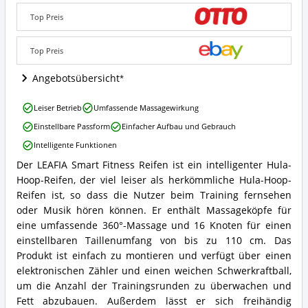
Reifen
Top Preis
Angebote:
Wo
ist
Top Preis
dieser
Smart
Angebotsübersicht
Hula
Hoop
LEAFIA
Leiser Betrieb
Umfassende Massagewirkung
erhältlich?
Smart
Einstellbare Passform
Einfacher Aufbau und Gebrauch
Fitness
Reifen
Intelligente Funktionen
Vorteile:
Der LEAFIA Smart Fitness Reifen ist ein intelligenter Hula-
Was
LEAFIA
spricht
Hoop-Reifen, der viel leiser als herkömmliche Hula-Hoop-
Smart
für
Fitness
Reifen ist, so dass die Nutzer beim Training fernsehen
diesen
Reifen
oder Musik hören können. Er enthält Massageköpfe für
Smart
Zusammenfassung:
eine umfassende 360°-Massage und 16 Knoten für einen
Hula
Was
einstellbaren Taillenumfang von bis zu 110 cm. Das
Hoop?
bietet
Produkt ist einfach zu montieren und verfügt über einen
dieser
Smart
elektronischen Zähler und einen weichen Schwerkraftball,
Hula
um die Anzahl der Trainingsrunden zu überwachen und
Hoop?
Fett abzubauen. Außerdem lässt er sich freihändig