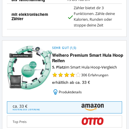
i
Zähler bietet dir 3
n
Funktionen. Zähle deine
mit elektronischem
Zähler
J
Kalorien, Runden oder
a
stoppe deine Zeit
SEHR GUT
(
1,5
)
Welhero Premium Smart Hula Hoop
Reifen
5. Platz
im Smart Hula Hoop-Vergleich
306
Erfahrungen
erhältlich ab ca. 33 €
Produktdetails
Welhero
ca. 33 €
Premium
KOSTENLOSE LIEFERUNG
Smart
Hula
Top Preis
Hoop