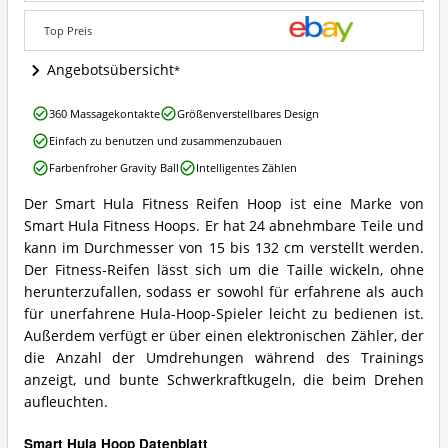
Angebote:
Wo
Top Preis
ist
dieser
Angebotsübersicht
Smart
Hula
Smart
360 Massagekontakte
Größenverstellbares Design
Hoop
Hula
erhältlich?
Einfach zu benutzen und zusammenzubauen
Fitness
Reifen
Farbenfroher Gravity Ball
Intelligentes Zählen
Hoop
Vorteile:
Der Smart Hula Fitness Reifen Hoop ist eine Marke von
Smart
Was
Smart Hula Fitness Hoops. Er hat 24 abnehmbare Teile und
Hula
spricht
Fitness
kann im Durchmesser von 15 bis 132 cm verstellt werden.
für
Reifen
Der Fitness-Reifen lässt sich um die Taille wickeln, ohne
diesen
Hoop
Smart
herunterzufallen, sodass er sowohl für erfahrene als auch
Zusammenfassung:
Hula
für unerfahrene Hula-Hoop-Spieler leicht zu bedienen ist.
Was
Hoop?
Außerdem verfügt er über einen elektronischen Zähler, der
bietet
dieser
die Anzahl der Umdrehungen während des Trainings
Smart
anzeigt, und bunte Schwerkraftkugeln, die beim Drehen
Hula
aufleuchten.
Hoop?
Smart Hula Hoop Datenblatt