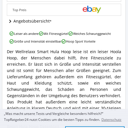
Angebote:
Wo
Top Preis
ist
dieser
Angebotsübersicht
Smart
Hula
Wellrelaxx
Leiser als andere
Mit Fitnessgürtel
Weiches Schwunggewicht
Hoop
Smart
erhältlich?
Größe und Intensität einstellbar
Hoop Sport Vorteile
Hula
Hoop
Der Wellrelaxx Smart Hula Hoop leise ist ein leiser Hoola
leise
Wellrelaxx
Hoop, der Menschen dabei hilft, ihre Fitnessziele zu
Vorteile:
Smart
Was
Hula
erreichen. Er lässt sich in Größe und Intensität verstellen
spricht
Hoop
und ist somit für Menschen aller Größen geeignet. Zum
für
leise
Lieferumfang gehören außerdem ein Fitnessgürtel, der
diesen
Zusammenfassung:
Haut und Kleidung schützt, sowie ein weiches
Smart
Was
Hula
Schwunggewicht, das Schäden an Personen und
bietet
Hoop?
dieser
Gegenständen in der Umgebung des Benutzers verhindert.
Smart
Das Produkt hat außerdem eine leicht verständliche
Hula
Anleitung in klarem Deutsch und wird mit einer 30-tägigen
Hoop?
„Was macht unsere Tests und Vergleiche besonders hilfreich?“
Geld-zurück-Garantie geliefert.
TopRatgeber24 nutzt Cookies um die besten Tipps zu finden.
Datenschutz
Smart Hula Hoop Datenblatt