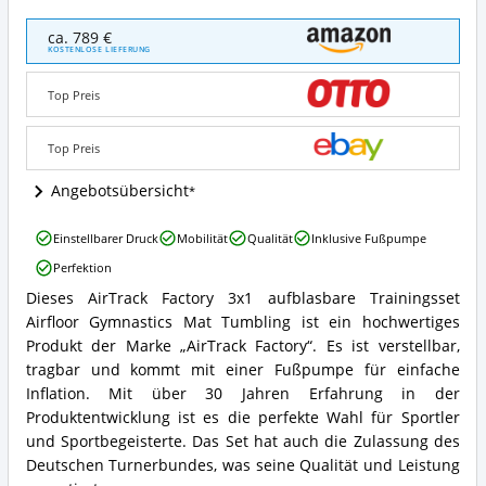
AirTrack
ca. 789 €
Factory
KOSTENLOSE LIEFERUNG
3x1
Aufblasbares
Top Preis
Trainingsset
Airfloor
Turnmatte
Top Preis
Tumbling
Angebote:
Angebotsübersicht
Wo
ist
AirTrack
Einstellbarer Druck
Mobilität
Qualität
Inklusive Fußpumpe
dieses
Factory
AirTrack-
Perfektion
3x1
Set
Aufblasbares
Dieses AirTrack Factory 3x1 aufblasbare Trainingsset
erhältlich?
AirTrack
Trainingsset
Airfloor Gymnastics Mat Tumbling ist ein hochwertiges
Factory
Airfloor
3x1
Produkt der Marke „AirTrack Factory“. Es ist verstellbar,
Turnmatte
Aufblasbares
Tumbling
tragbar und kommt mit einer Fußpumpe für einfache
Trainingsset
Vorteile:
Inflation. Mit über 30 Jahren Erfahrung in der
Airfloor
Was
Produktentwicklung ist es die perfekte Wahl für Sportler
Turnmatte
spricht
und Sportbegeisterte. Das Set hat auch die Zulassung des
Tumbling
für
Zusammenfassung:
Deutschen Turnerbundes, was seine Qualität und Leistung
dieses
Was