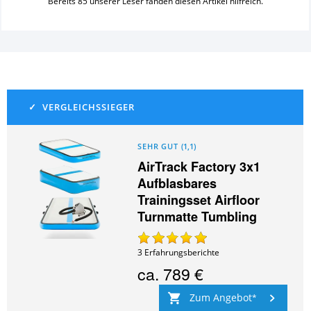
Bereits
85
unserer Leser fanden diesen Artikel hilfreich.
SEHR GUT
(
1,1
)
AirTrack Factory 3x1
Aufblasbares
Trainingsset Airfloor
Turnmatte Tumbling
3
Erfahrungsberichte
ca.
789 €
Zum Angebot