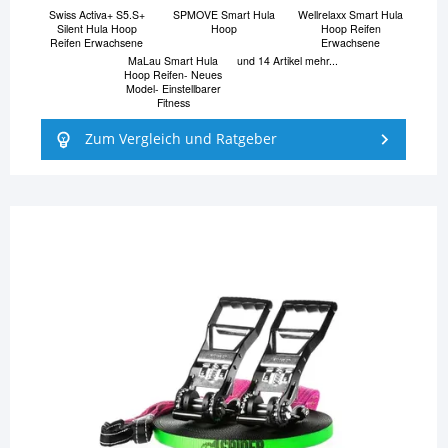
Swiss Activa+ S5.S+
SPMOVE Smart Hula
Wellrelaxx Smart Hula
Silent Hula Hoop
Hoop
Hoop Reifen
Reifen Erwachsene
Erwachsene
MaLau Smart Hula
und 14 Artikel mehr...
Hoop Reifen- Neues
Model- Einstellbarer
Fitness
Zum Vergleich und Ratgeber