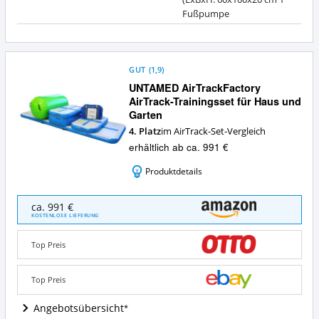
Fußpumpe
GUT
(
1,9
)
UNTAMED AirTrackFactory
AirTrack-Trainingsset für Haus und
Garten
4. Platz
im AirTrack-Set-Vergleich
erhältlich ab ca. 991 €
Produktdetails
UNTAMED
ca. 991 €
AirTrackFactory
KOSTENLOSE LIEFERUNG
AirTrack-
Trainingsset
Top Preis
für
Haus
und
Top Preis
Garten
Angebote:
Angebotsübersicht
Wo