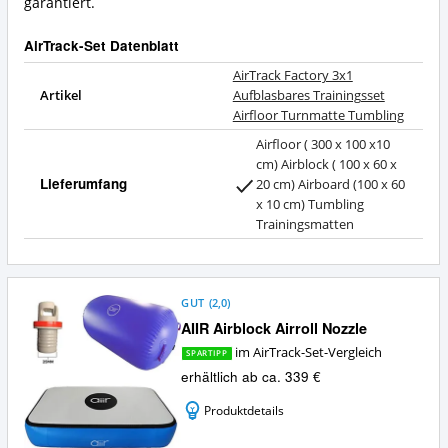
AirTrack-
garantiert.
bietet
Set?
dieses
AirTrack-Set Datenblatt
AirTrack-
Set?
AirTrack Factory 3x1
Artikel
Aufblasbares Trainingsset
Airfloor Turnmatte Tumbling
Airfloor ( 300 x 100 x10
cm) Airblock ( 100 x 60 x
Lieferumfang
20 cm) Airboard (100 x 60
x 10 cm) Tumbling
Trainingsmatten
GUT
(
2,0
)
AIIR Airblock Airroll Nozzle
im AirTrack-Set-Vergleich
SPARTIPP
erhältlich ab ca. 339 €
Produktdetails