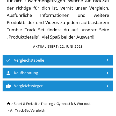
für dich zusammengetragen. Welche AirTrack-Set
der richtige für dich ist, verrät unser Vergleich.
Ausführliche Informationen und weitere
Produktbilder und Videos zu jedem aufblasbarem
Tumble Track Set findest du auf unserer Seite
„Produktdetails“. Viel Spaß bei der Auswahl!
AKTUALISIERT:
22. JUNI 2023
Vergleichstabelle
Kaufberatung
Vergleichssieger
TopRatgeber24.de
Sport & Freizeit
Training
Gymnastik & Workout
AirTrack-Set Vergleich