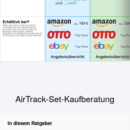
und …
mehr
Erhältlich bei
789 €
339
ca.
ca.
Top Preis
Top Pr
Top Preis
Top Pr
Angebotsübersicht
Angebotsübersicht
AirTrack-Set-Kaufberatung
In diesem Ratgeber