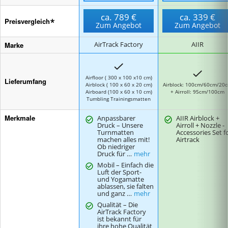
ca.
789 €
ca.
339 €
Preisvergleich
Zum Angebot
Zum Angebot
Marke
AirTrack Factory
AIIR
Airfloor ( 300 x 100 x10 cm)
Lieferumfang
Airblock ( 100 x 60 x 20 cm)
Airblock: 100cm/60cm/20
Airboard (100 x 60 x 10 cm)
+ Airroll: 95cm/100cm
Tumbling Trainingsmatten
Merkmale
Anpassbarer
AIIR Airblock +
Druck – Unsere
Airroll + Nozzle -
Turnmatten
Accessories Set f
machen alles mit!
Airtrack
Ob niedriger
Druck für …
mehr
Mobil – Einfach die
Luft der Sport-
und Yogamatte
ablassen, sie falten
und ganz …
mehr
Qualität – Die
AirTrack Factory
ist bekannt für
ihre hohe Qualität