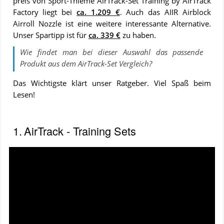
preis von Sport-Thieme AirTrack-Set Training by AirTrack
Factory liegt bei
ca. 1.209 €
. Auch das AIIR Airblock
Airroll Nozzle ist eine wei­te­re in­ter­es­san­te Al­ter­na­ti­ve.
Unser Spartipp ist für
ca. 339 €
zu ha­ben.
Wie findet man bei dieser Auswahl das passende
Produkt aus dem
AirTrack-Set
Vergleich
?
Das Wichtigste klärt unser Ratgeber. Viel Spaß beim
Lesen!
INHALTSVERZEICHNIS
1.
AirTrack - Training Sets
AirTrack
-
Training
Video:
Sets
AirTrack
Factory
Training
Sets