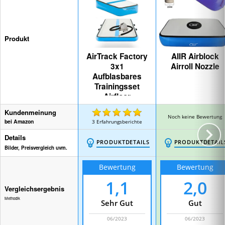
Produkt
AirTrack Factory
AIIR Airblock
3x1
Airroll Nozzle
Aufblasbares
Trainingsset
Airfloor
Turnmatte
Kundenmeinung
Tumbling
Noch keine Bewertung
bei Amazon
3
Erfahrungsberichte
Details
PRODUKTDETAILS
PRODUKTDETAIL
Bilder, Preisvergleich uvm.
Bewertung
Bewertung
1,1
2,0
Vergleichsergebnis
Methodik
Sehr Gut
Gut
06/2023
06/2023