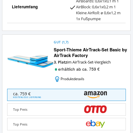
AirBoards: 0,6x1x0,1 m 1
Lieferumfang
AirBlock: 0,6x1x0,2 m 1
Kleine AirRoll: ø 0,6x1,2 m
1x Fußpumpe
GUT
(
1,7
)
Sport-Thieme AirTrack-Set Basic by
AirTrack Factory
3. Platz
im AirTrack-Set-Vergleich
erhältlich ab ca. 759 €
Produktdetails
Sport-
ca. 759 €
Thieme
KOSTENLOSE LIEFERUNG
AirTrack-
Set
Top Preis
Basic
by
AirTrack
Top Preis
Factory