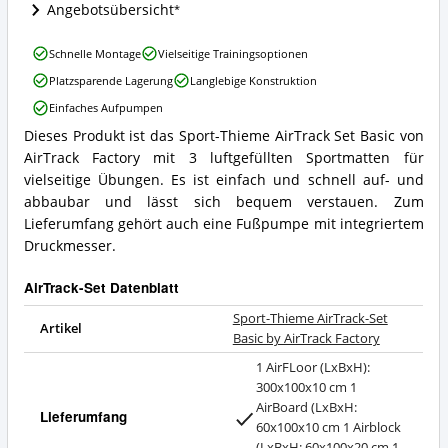
Angebote:
Angebotsübersicht
Wo
ist
Sport-
Schnelle Montage
Vielseitige Trainingsoptionen
dieses
Thieme
AirTrack-
Platzsparende Lagerung
Langlebige Konstruktion
AirTrack-
Set
Set
Einfaches Aufpumpen
erhältlich?
Basic
Dieses Produkt ist das Sport-Thieme AirTrack Set Basic von
by
Sport-
AirTrack
AirTrack Factory mit 3 luftgefüllten Sportmatten für
Thieme
Factory
AirTrack-
vielseitige Übungen. Es ist einfach und schnell auf- und
Vorteile:
Set
abbaubar und lässt sich bequem verstauen. Zum
Was
Basic
Lieferumfang gehört auch eine Fußpumpe mit integriertem
spricht
by
Druckmesser.
für
AirTrack
dieses
Factory
AirTrack-
Zusammenfassung:
AirTrack-Set Datenblatt
Set?
Was
Sport-Thieme AirTrack-Set
bietet
Artikel
Basic by AirTrack Factory
dieses
AirTrack-
1 AirFLoor (LxBxH):
Set?
300x100x10 cm 1
AirBoard (LxBxH:
Lieferumfang
60x100x10 cm 1 Airblock
(LxBxH: 60x100x20 cm 1