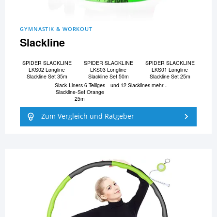
GYMNASTIK & WORKOUT
Slackline
SPIDER SLACKLINE
SPIDER SLACKLINE
SPIDER SLACKLINE
LKS02 Longline
LKS03 Longline
LKS01 Longline
Slackline Set 35m
Slackline Set 50m
Slackline Set 25m
Slack-Liners 6 Teiliges
und 12 Slacklines mehr...
Slackline-Set Orange
25m
Zum Vergleich und Ratgeber