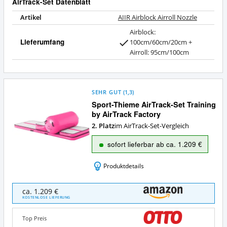
AirTrack-Set Datenblatt
Artikel
AIIR Airblock Airroll Nozzle
Airblock:
Lieferumfang
100cm/60cm/20cm +
Airroll: 95cm/100cm
SEHR GUT
(
1,3
)
Sport-Thieme AirTrack-Set Training
by AirTrack Factory
2. Platz
im AirTrack-Set-Vergleich
sofort lieferbar ab ca. 1.209 €
Produktdetails
Sport-
ca. 1.209 €
Thieme
KOSTENLOSE LIEFERUNG
AirTrack-
Set
Top Preis
Training