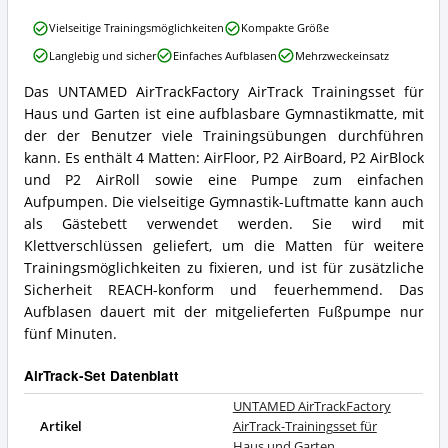
ist
UNTAMED
Vielseitige Trainingsmöglichkeiten
Kompakte Größe
dieses
AirTrackFactory
AirTrack-
Langlebig und sicher
Einfaches Aufblasen
Mehrzweckeinsatz
AirTrack-
Set
Trainingsset
erhältlich?
Das UNTAMED AirTrackFactory AirTrack Trainingsset für
für
UNTAMED
Haus und Garten ist eine aufblasbare Gymnastikmatte, mit
Haus
AirTrackFactory
und
AirTrack-
der der Benutzer viele Trainingsübungen durchführen
Garten
Trainingsset
kann. Es enthält 4 Matten: AirFloor, P2 AirBoard, P2 AirBlock
Vorteile:
für
und P2 AirRoll sowie eine Pumpe zum einfachen
Was
Haus
Aufpumpen. Die vielseitige Gymnastik-Luftmatte kann auch
spricht
und
für
als Gästebett verwendet werden. Sie wird mit
Garten
dieses
Zusammenfassung:
Klettverschlüssen geliefert, um die Matten für weitere
AirTrack-
Was
Trainingsmöglichkeiten zu fixieren, und ist für zusätzliche
Set?
bietet
Sicherheit REACH-konform und feuerhemmend. Das
dieses
Aufblasen dauert mit der mitgelieferten Fußpumpe nur
AirTrack-
Set?
fünf Minuten.
AirTrack-Set Datenblatt
UNTAMED AirTrackFactory
Artikel
AirTrack-Trainingsset für
Haus und Garten