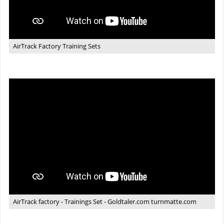
AirTrack Factory Training Sets
Video:
AirTrack
factory
-
Trainings
Set
-
Goldtaler.com
turnmatte.com
AirTrack factory - Trainings Set - Goldtaler.com turnmatte.com