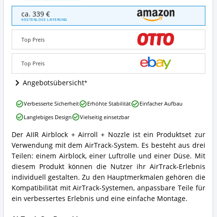
AIIR
ca. 339 €
Airblock
KOSTENLOSE LIEFERUNG
Airroll
Nozzle
Top Preis
Angebote:
Wo
ist
Top Preis
dieses
AirTrack-
Angebotsübersicht
Set
erhältlich?
AIIR
Verbesserte Sicherheit
Erhöhte Stabilität
Einfacher Aufbau
Airblock
Langlebiges Design
Vielseitig einsetzbar
Airroll
Nozzle
Der AIIR Airblock + Airroll + Nozzle ist ein Produktset zur
Vorteile:
AIIR
Verwendung mit dem AirTrack-System. Es besteht aus drei
Was
Airblock
spricht
Airroll
Teilen: einem Airblock, einer Luftrolle und einer Düse. Mit
für
Nozzle
diesem Produkt können die Nutzer ihr AirTrack-Erlebnis
dieses
Zusammenfassung:
individuell gestalten. Zu den Hauptmerkmalen gehören die
AirTrack-
Was
Kompatibilität mit AirTrack-Systemen, anpassbare Teile für
Set?
bietet
ein verbessertes Erlebnis und eine einfache Montage.
dieses
AirTrack-
Set?