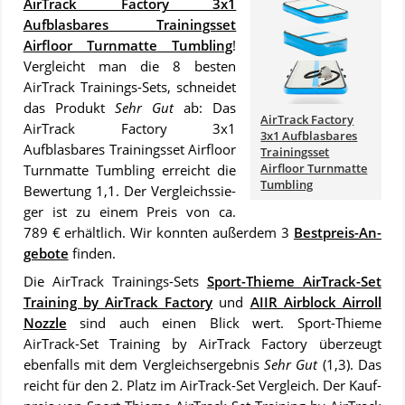
AirTrack Factory 3x1
Aufblasbares Trainingsset
Airfloor Turnmatte Tumbling
!
Ver­gleicht man die 8 bes­ten
AirTrack Trainings-Sets, schnei­det
das Pro­dukt
Sehr Gut
ab: Das
AirTrack Factory
AirTrack Factory 3x1
3x1 Aufblasbares
Aufblasbares Trainingsset Airfloor
Trainingsset
Airfloor Turnmatte
Turnmatte Tumbling er­reicht die
Tumbling
Be­wer­tung 1,1. Der Ver­gleichs­sie­
ger ist zu ei­nem Preis von ca.
789 € er­hält­lich. Wir konn­ten au­ßer­dem 3
Best­preis-An­
ge­bo­te
fin­den.
Die AirTrack Trainings-Sets
Sport-Thieme AirTrack-Set
Training by AirTrack Factory
und
AIIR Airblock Airroll
Nozzle
sind auch ei­nen Blick wert. Sport-Thieme
AirTrack-Set Training by AirTrack Factory über­zeugt
ebenfalls mit dem Ver­gleich­s­er­geb­nis
Sehr Gut
(1,3). Das
reicht für den 2. Platz im AirTrack-Set Vergleich. Der Kauf­