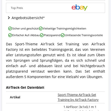
by
AirTrack
Top Preis
Factory
Angebote:
Angebotsübersicht
Wo
ist
Sport-
Sicher und geschützt
Vielseitige Trainingsmöglichkeiten
dieses
Thieme
AirTrack-
Einfacher Auf-/Abbau
Platzsparend
Umfassende Trainingsvorteile
AirTrack-
Set
Set
erhältlich?
Das Sport-Thieme AirTrack Set Training von AirTrack
Training
Sport-
Factory ist ein beliebtes Trainingsgerät, das von Vereinen
by
Thieme
AirTrack
AirTrack-
aller Leistungsstufen genutzt wird. Es ist ideal zum Üben
Factory
Set
von Sprüngen und Sprungfolgen, da es sich schnell und
Vorteile:
Training
einfach auf- und abbauen lässt und bei Nichtgebrauch
Was
by
platzsparend verstaut werden kann. Das Set enthält
spricht
AirTrack
für
außerdem 5 Komponenten für eine Vielzahl von Übungen.
Factory
dieses
Zusammenfassung:
AirTrack-
Was
AirTrack-Set Datenblatt
Set?
bietet
dieses
Sport-Thieme AirTrack-Set
Artikel
AirTrack-
Training by AirTrack Factory
Set?
1 AirFloor: 3x1x0,1 m 1