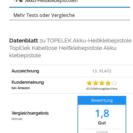
Akku-Heißklebepistolen
Mehr Tests oder Vergleiche
Datenblatt
zu
TOPELEK Akku-Heißklebepistole
TopElek Kabellose Heißklebepistole Akku
klebepistole
Auszeichnung
Kundenmeinung
bei Amazon
43
Erfahrungsberichte
Bewertung
1,8
Vergleichsergebnis
Methodik
Gut
12/2024