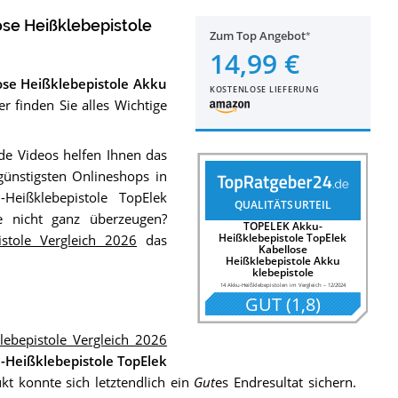
se Heißklebepistole
Zum Top Angebot
14,99 €
ose Heißklebepistole Akku
KOSTENLOSE LIEFERUNG
r finden Sie alles Wichtige
e Videos helfen Ihnen das
günstigsten Onlineshops in
Heißklebepistole TopElek
QUALITÄTSURTEIL
ie nicht ganz überzeugen?
TOPELEK Akku-
Heißklebepistole TopElek
istole Vergleich 2026
das
Kabellose
Heißklebepistole Akku
klebepistole
14 Akku-Heißklebepistolen im Vergleich
–
12/2024
GUT
(
1,8
)
lebepistole Vergleich 2026
Heißklebepistole TopElek
kt konnte sich letztendlich ein
Gut
es Endresultat sichern.