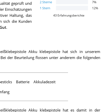
2
Sterne
7
%
alität geprüft und
1
Stern
12
%
er Einschätzungen
tiver Haltung, das
43
Erfahrungsberichte
en sich die Kunden
 Gut
.
ißklebepistole Akku klebepistole hat sich in unserem
Bei der Beurteilung flossen unter anderem die folgenden
esticks
Batterie
Akkuladezeit
mfang
ißklebepistole Akku klebepistole hat es damit in der