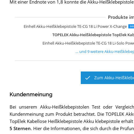
Mit einer Endnote von 1,8 konnte die Akku-Heißklebepistol
Produkte im
T
S
R
R
F
S
W
s
E
Einhell Akku-Heißklebepistole TE-CG 18 Li Power X-Change
SIE
TOPELEK Akku-Heißklebepistole TopElek Kabe
Einhell Akku-Heißklebepistole TE-CG 18 Li-Solo Po
… und
9
weitere
Akku-Heißklebep
Zum Akku-Heißklebe
Kundenmeinung
Bei unserem
Akku-Heißklebepistolen
Test oder Vergleic
Kundenmeinung zum Produkt betrachtet.
Die
TOPELEK Akku
TopElek Kabellose Heißklebepistole Akku klebepistole
erhält
5 Sternen
. Hier die Informationen, die sich durch die Prüf