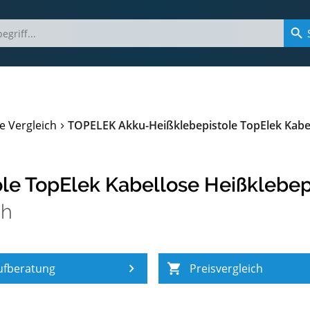
e Vergleich
TOPELEK Akku-Heißklebepistole TopElek Kabel
e TopElek Kabellose Heißklebepi
ch
ufberatung
Preisvergleich