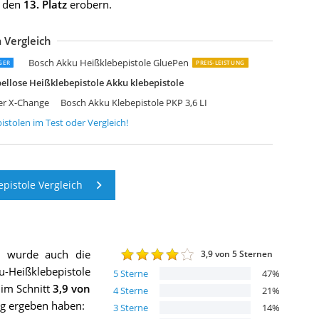
e den
13. Platz
erobern.
 Vergleich
ROTEC Akku Heißklebepistole Pggs 10-20V
teinel Akku-Heißklebepistole neo 2 Klebstoffrückzug
yobi Akku Heißklebepistole ONE+ 18 V
yobi Akku-Heißklebepistole R18GLU-0 5133002868
erm GGM1003 Li-Ion Akku-Klebepistole 7.2V
teinel Akku-Heißklebestift Neo1 blau
iha zai Hause Akku Heißklebepistole Set
chnurlos Akku Heißklebepistole Klebepistole Elektro
inhell Akku-Heißklebepistole TC-CG 3,6 Li
Bosch Akku Heißklebepistole GluePen
GER
PREIS-LEISTUNG
llose Heißklebepistole Akku klebepistole
wer X-Change
Bosch Akku Klebepistole PKP 3,6 LI
istolen
im Test oder Vergleich!
pistole Vergleich
h wurde auch die
3,9
von 5 Sternen
-Heißklebepistole
5
Sterne
47
%
 im Schnitt
3,9
von
4
Sterne
21
%
ung ergeben haben:
3
Sterne
14
%