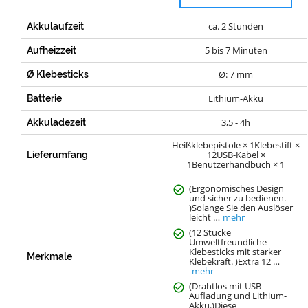
ca. 2 Stunden
Akkulaufzeit
5 bis 7 Minuten
Aufheizzeit
Ø: 7 mm
Ø Klebesticks
Lithium-Akku
Batterie
3,5 - 4h
Akkuladezeit
Heißklebepistole × 1Klebestift ×
12USB-Kabel ×
Lieferumfang
1Benutzerhandbuch × 1
(Ergonomisches Design
und sicher zu bedienen.
)Solange Sie den Auslöser
leicht …
mehr
(12 Stücke
Umweltfreundliche
Klebesticks mit starker
Merkmale
Klebekraft. )Extra 12 …
mehr
(Drahtlos mit USB-
Aufladung und Lithium-
Akku.)Diese