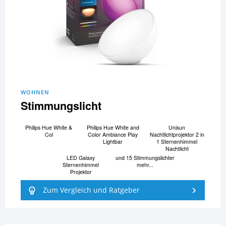
WOHNEN
Stimmungslicht
Philips Hue White &
Philips Hue White and
Unisun
Col
Color Ambiance Play
Nachtlichtprojektor 2 in
Lightbar
1 Sternenhimmel
Nachtlicht
LED Galaxy
und 15 Stimmungslichter
Sternenhimmel
mehr...
Projektor
Zum Vergleich und Ratgeber