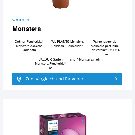
WOHNEN
Monstera
Dehner Fensterblatt
WL PLANTS Monstera
PalmenLager.de -
Monstera deliciosa
Deliciosa– Fensterblatt
Monstera pertusum -
Variegata
Fensterblatt - 120/140
cm
BALDUR Garten
und 7 Monstera mehr...
Monstera Fensterblatt
ca
Zum Vergleich und Ratgeber