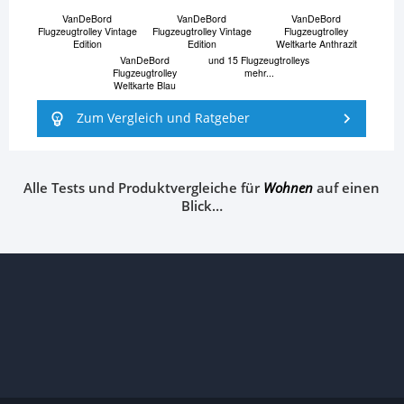
VanDeBord
VanDeBord
VanDeBord
Flugzeugtrolley Vintage
Flugzeugtrolley Vintage
Flugzeugtrolley
Edition
Edition
Weltkarte Anthrazit
VanDeBord
und 15 Flugzeugtrolleys
Flugzeugtrolley
mehr...
Weltkarte Blau
Zum Vergleich und Ratgeber
Alle Tests und Produktvergleiche für
Wohnen
auf einen
Blick…