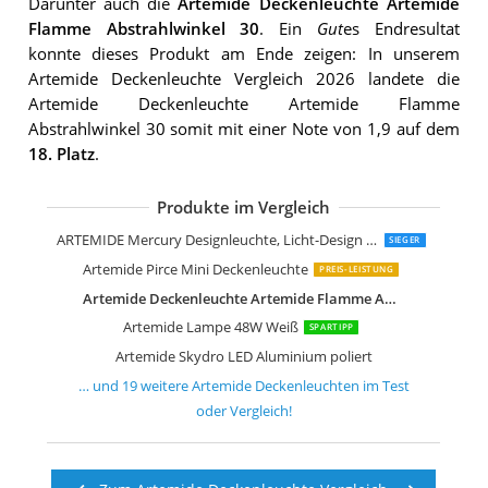
Darunter auch die
Artemide Deckenleuchte Artemide
Flamme Abstrahlwinkel 30
. Ein
Gut
es Endresultat
konnte dieses Produkt am Ende zeigen: In unserem
Artemide Deckenleuchte Vergleich 2026 landete die
Artemide Deckenleuchte Artemide Flamme
Abstrahlwinkel 30 somit mit einer Note von 1,9 auf dem
18. Platz
.
Produkte im Vergleich
Artemide Mercury mini Soffitto
Artemide Droplet Soffitto LED Decken
Artemide Net Deckenleuchte Linear 1
Artemide Net Deckenleuchte Linear 6
Artemide chlorophilia 2 Innenraum
Artemide chlorophilia Indoor 37 W A
Artemide Pirce Mini Sospensione LED
Artemide Pirce Mini Soffitto LED
Artemide Logico Deckenleuchte weiß
Artemide Nur Lampe E27 205 Watts
Artemide Nur Lampe E27 205 Watts
Artemide Tolomeo Sospensione Dece
Artemide Tolomeo Sospensione Dece
Artemide Tolomeo Sospensione Dece
ARTEMIDE Mercury Designleuchte, Licht-Design Skapetze, www.skapetze.com
SIEGER
Artemide Pirce Mini Deckenleuchte
PREIS-LEISTUNG
Artemide Deckenleuchte Artemide Flamme Abstrahlwinkel 30
Artemide Lampe 48W Weiß
SPARTIPP
Artemide Skydro LED Aluminium poliert
… und
19
weitere
Artemide Deckenleuchten
im Test
oder Vergleich!