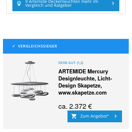
9 Artemide Deckenleuchten mehr im
Vergleich und Ratgeber
SEHR GUT
(
1,2
)
ARTEMIDE Mercury
Designleuchte, Licht-
Design Skapetze,
www.skapetze.com
ca.
2.372 €
Zum Angebot