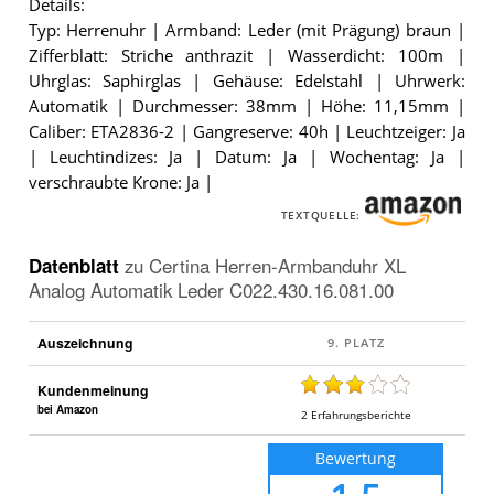
Certina
Details:
Herren-
Typ: Herrenuhr | Armband: Leder (mit Prägung) braun |
Armbanduhr
XL
Zifferblatt: Striche anthrazit | Wasserdicht: 100m |
Analog
Uhrglas: Saphirglas | Gehäuse: Edelstahl | Uhrwerk:
Automatik
Automatik | Durchmesser: 38mm | Höhe: 11,15mm |
Leder
C022.430.16.081.00
.
Caliber: ETA2836-2 | Gangreserve: 40h | Leuchtzeiger: Ja
| Leuchtindizes: Ja | Datum: Ja | Wochentag: Ja |
verschraubte Krone: Ja |
TEXTQUELLE:
Datenblatt
zu
Certina Herren-Armbanduhr XL
Analog Automatik Leder C022.430.16.081.00
Auszeichnung
Kundenmeinung
bei Amazon
2
Erfahrungsberichte
Bewertung