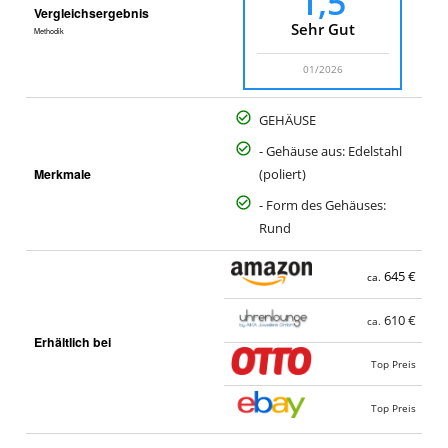
1,5
Vergleichsergebnis
Sehr Gut
Methodik
01/2026
GEHÄUSE
- Gehäuse aus: Edelstahl
Merkmale
(poliert)
- Form des Gehäuses:
Rund
645 €
ca.
610 €
ca.
Erhältlich bei
Top Preis
Top Preis