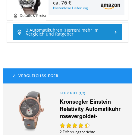
ca.
76 €
kostenlose Lieferung
Details & Preise
3 Automatikuhren (Herren) mehr im
Vergleich und Ratgeber
SEHR GUT
(
1,2
)
Kronsegler Einstein
Relativity Automatikuhr
rosevergoldet-
2
Erfahrungsberichte