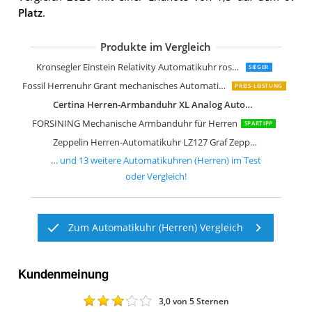
Platz
.
Produkte im Vergleich
Mido Multifort Herrenuhr-Automatik
Fossil Townsman uhr für Herren
Citizen NH9131-73L
Seiko Herren-Uhr Automatik Edelstah
Citizen Herren Analog Automatik Uhr
Fossil Herren Analog Automatik Uhr
Fossil Herren-Uhr
Invicta Pro Diver Edelstahl Herren A
BERNY Klassische Automatikuhr
BENYAR Uhren Herren Uhr Automatik
Lorus Herren-Uhr Automatik Edelstah
Alienwork IK Automatikuhr Armband
Kronsegler Einstein Relativity Automatikuhr rosevergoldet-
SIEGER
Fossil Herrenuhr Grant mechanisches Automatikwerk
PREIS-LEISTUNG
Certina Herren-Armbanduhr XL Analog Automatik Leder C022.430.16.081.00
FORSINING Mechanische Armbanduhr für Herren
SPARTIPP
Zeppelin Herren-Automatikuhr LZ127 Graf Zeppelin
… und
13
weitere
Automatikuhren (Herren)
im Test
oder Vergleich!
Zum Automatikuhr (Herren) Vergleich
Kundenmeinung
3,0
von 5 Sternen