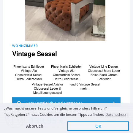
WOHNZIMMER
Vintage Sessel
Phoenixarts Echtleder
Phoenixarts Echtleder
Vintage-Line Design-
Vintage Alu
Vintage Alu
Clubsessel Mars Leder
Chesterfield Sessel
Chesterfield Sessel
Belon Black Chrom
Retro Ledersessel
Retro Ledersessel
Echtleder
Vintage Sessel Aviator
und 6 Vintage Sessel
Clubsessel Leder &
mehr...
Metall Loungesessel
Zum Vergleich und Ratgeber
„Was macht unsere Tests und Vergleiche besonders hilfreich?“
Zum Top Angebot
TopRatgeber24 nutzt Cookies um die besten Tipps zu finden.
Datenschutz
139,95 €
Abbruch
OK
Sofort Lieferbar
KOSTENLOSE LIEFERUNG