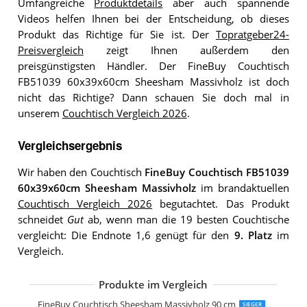
Umfangreiche
Produktdetails
aber auch spannende
Videos helfen Ihnen bei der Entscheidung, ob dieses
Produkt das Richtige für Sie ist. Der
Topratgeber24-
Preisvergleich
zeigt Ihnen außerdem den
preisgünstigsten Händler. Der FineBuy Couchtisch
FB51039 60x39x60cm Sheesham Massivholz ist doch
nicht das Richtige? Dann schauen Sie doch mal in
unserem
Couchtisch Vergleich 2026
.
Vergleichsergebnis
Wir haben den Couchtisch
FineBuy Couchtisch FB51039
60x39x60cm Sheesham Massivholz
im brandaktuellen
Couchtisch Vergleich 2026
begutachtet. Das Produkt
schneidet
Gut
ab, wenn man die 19 besten Couchtische
vergleicht: Die Endnote 1,6 genügt für den
9. Platz
im
Vergleich.
Produkte im Vergleich
Couchtisch Laukaa Wohnzimmertisch
Klaar Design Couchtisch Ret
SAM Couchtisch 120x80 cm Ida
Couchtisch aus Eiche & Metall
LITTLE TREE Runder Couchtisch
Couchtisch Weiß Wohnzimmertisch H
Couchtisch Höhenverstellbar Wohnzi
FineBuy Couchtisch Sheesham Massivholz 90 cm
SIEGER