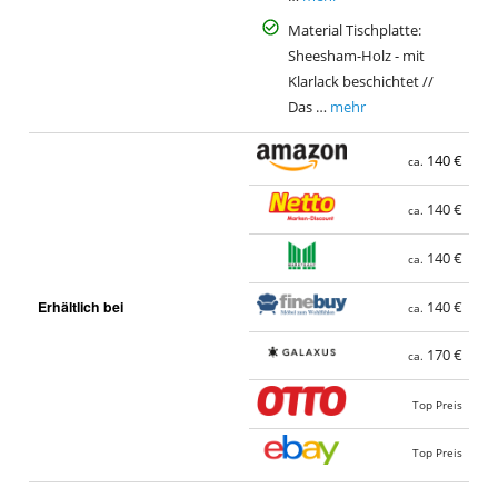
Material Tischplatte:
Sheesham-Holz - mit
Klarlack beschichtet //
Das …
mehr
140 €
ca.
140 €
ca.
140 €
ca.
Erhältlich bei
140 €
ca.
170 €
ca.
Top Preis
Top Preis