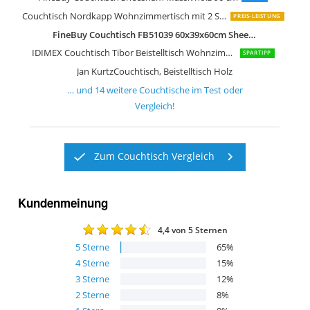
Couchtisch Nordkapp Wohnzimmertisch mit 2 Schiebetüren
PREIS-LEISTUNG
FineBuy Couchtisch FB51039 60x39x60cm Sheesham Massivholz
IDIMEX Couchtisch Tibor Beistelltisch Wohnzimmertisch Sofatisch Stubentisch
SPARTIPP
Jan KurtzCouchtisch, Beistelltisch Holz
… und
14
weitere
Couchtische
im Test oder
Vergleich!
Zum Couchtisch Vergleich
Kundenmeinung
4,4
von 5 Sternen
5
Sterne
65
%
4
Sterne
15
%
3
Sterne
12
%
2
Sterne
8
%