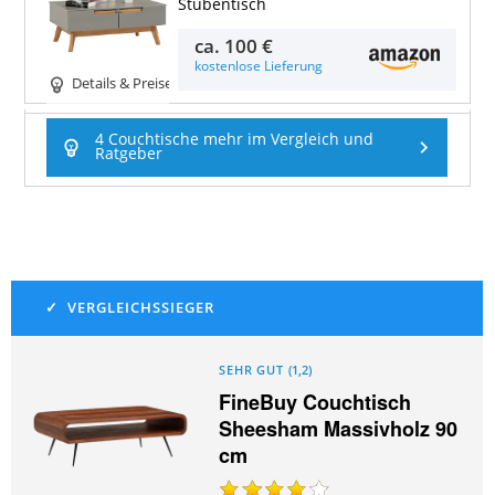
Stubentisch
ca.
100 €
kostenlose Lieferung
Details & Preise
4 Couchtische mehr im Vergleich und
Ratgeber
SEHR GUT
(
1,2
)
FineBuy Couchtisch
Sheesham Massivholz 90
cm