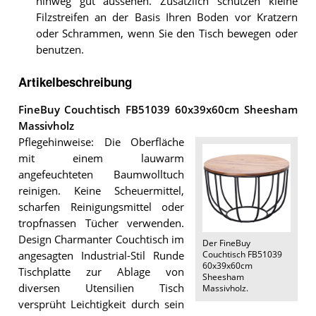
hinweg gut aussehen. Zusätzlich schützen kleine
Filzstreifen an der Basis Ihren Boden vor Kratzern
oder Schrammen, wenn Sie den Tisch bewegen oder
benutzen.
Artikelbeschreibung
FineBuy Couchtisch FB51039 60x39x60cm Sheesham
Massivholz
Pflegehinweise: Die Oberfläche
mit einem lauwarm
angefeuchteten Baumwolltuch
reinigen. Keine Scheuermittel,
scharfen Reinigungsmittel oder
tropfnassen Tücher verwenden.
Design Charmanter Couchtisch im
Der
FineBuy
Couchtisch FB51039
angesagten Industrial-Stil Runde
60x39x60cm
Tischplatte zur Ablage von
Sheesham
diversen Utensilien Tisch
Massivholz
.
versprüht Leichtigkeit durch sein