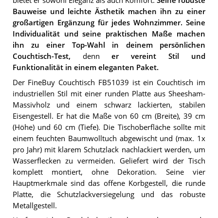
bietet er sowohl Eleganz als auch Komfort.
Seine robuste
Bauweise und leichte Ästhetik machen ihn zu einer
großartigen Ergänzung für jedes Wohnzimmer.
Seine
Individualität und seine praktischen Maße machen
ihn zu einer Top-Wahl in deinem persönlichen
Couchtisch-Test,
denn
er vereint Stil und
Funktionalität in einem eleganten Paket.
Der FineBuy Couchtisch FB51039 ist ein Couchtisch im
industriellen Stil mit einer runden Platte aus Sheesham-
Massivholz und einem schwarz lackierten, stabilen
Eisengestell. Er hat die Maße von 60 cm (Breite), 39 cm
(Höhe) und 60 cm (Tiefe). Die Tischoberfläche sollte mit
einem feuchten Baumwolltuch abgewischt und (max. 1x
pro Jahr) mit klarem Schutzlack nachlackiert werden, um
Wasserflecken zu vermeiden. Geliefert wird der Tisch
komplett montiert, ohne Dekoration. Seine vier
Hauptmerkmale sind das offene Korbgestell, die runde
Platte, die Schutzlackversiegelung und das robuste
Metallgestell.