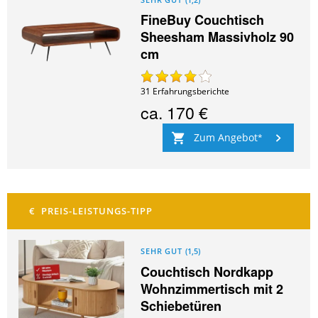
FineBuy Couchtisch
Sheesham Massivholz 90
cm
31
Erfahrungsberichte
ca.
170 €
Zum Angebot
SEHR GUT
(
1,5
)
Couchtisch Nordkapp
Wohnzimmertisch mit 2
Schiebetüren