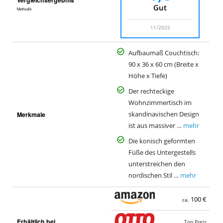
Gut
Methodik
11/2025
Aufbaumaß Couchtisch:
90 x 36 x 60 cm (Breite x
Höhe x Tiefe)
Der rechteckige
Wohnzimmertisch im
Merkmale
skandinavischen Design
ist aus massiver …
mehr
Die konisch geformten
Füße des Untergestells
unterstreichen den
nordischen Stil …
mehr
100 €
ca.
Erhältlich bei
Top Preis