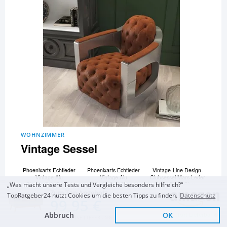
WOHNZIMMER
Vintage Sessel
Phoenixarts Echtleder
Phoenixarts Echtleder
Vintage-Line Design-
Vintage Alu
Vintage Alu
Clubsessel Mars Leder
Chesterfield Sessel
Chesterfield Sessel
Belon Black Chrom
„Was macht unsere Tests und Vergleiche besonders hilfreich?“
Retro Ledersessel
Retro Ledersessel
Echtleder
Zum Top Angebot
TopRatgeber24 nutzt Cookies um die besten Tipps zu finden.
Datenschutz
99,95 €
Vintage Sessel Aviator
und 6 Vintage Sessel
Clubsessel Leder &
mehr...
Abbruch
OK
Metall Loungesessel
Sofort Lieferbar
KOSTENLOSE LIEFERUNG