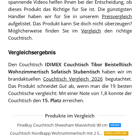
spannende Videos helfen Ihnen bei der Entscheidung, ob
dieses Produkt das Richtige für Sie ist. Die günstigsten
Händler haben wir für Sie in unserem
Preisvergleich
aufgelistet. Das Produkt kann Sie doch nicht überzeugen?
Möglicherweise finden Sie im
Vergleich
den richtige
Couchtisch.
Vergleichsergebnis
Den Couchtisch
IDIMEX Couchtisch Tibor Beistelltisch
Wohnzimmertisch Sofatisch Stubentisch
haben wir im
brandaktuellen
Couchtisch Vergleich 2026
begutachtet.
Das Produkt schneidet
Gut
ab, wenn man die 19 besten
Couchtische vergleicht: Mit einer Note von 1,8 konnte der
Couchtisch den
15. Platz
erreichen.
Produkte im Vergleich
Klaar Design Couchtisch Ret
SAM Couchtisch 120x80 cm Ida
Couchtisch aus Eiche & Metall
LITTLE TREE Runder Couchtisch
Couchtisch Weiß Wohnzimmertisch H
Couchtisch Höhenverstellbar Wohnzi
FineBuy Couchtisch Sheesham Massivholz 90 cm
SIEGER
Couchtisch Nordkapp Wohnzimmertisch mit 2 Schiebetüren
PREIS-LEISTUNG