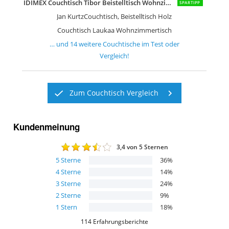
IDIMEX Couchtisch Tibor Beistelltisch Wohnzimmertisch Sofatisch Stubentisch
SPARTIPP
Jan KurtzCouchtisch, Beistelltisch Holz
Couchtisch Laukaa Wohnzimmertisch
… und
14
weitere
Couchtische
im Test oder
Vergleich!
Zum Couchtisch Vergleich
Kundenmeinung
3,4
von 5 Sternen
5
Sterne
36
%
4
Sterne
14
%
3
Sterne
24
%
2
Sterne
9
%
1
Stern
18
%
114
Erfahrungsberichte