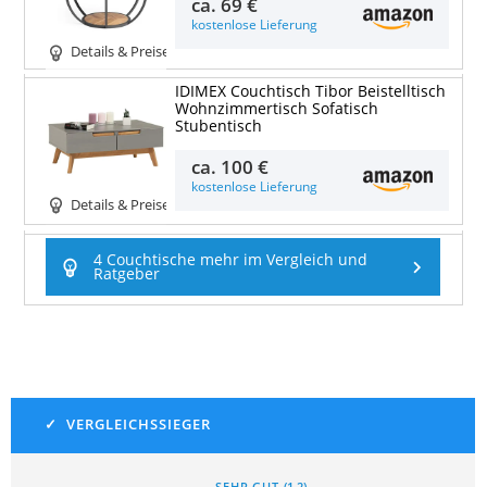
ca.
69 €
kostenlose Lieferung
Details & Preise
IDIMEX Couchtisch Tibor Beistelltisch
Wohnzimmertisch Sofatisch
Stubentisch
ca.
100 €
kostenlose Lieferung
Details & Preise
4 Couchtische mehr im Vergleich und
Ratgeber
SEHR GUT
(
1,2
)