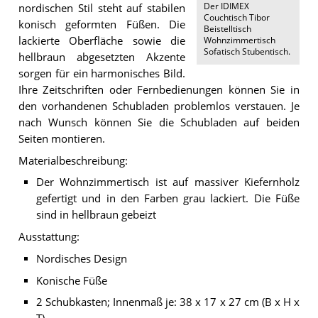
Der
IDIMEX
nordischen Stil steht auf stabilen
Couchtisch Tibor
konisch geformten Füßen. Die
Beistelltisch
lackierte Oberfläche sowie die
Wohnzimmertisch
Sofatisch Stubentisch
.
hellbraun abgesetzten Akzente
sorgen für ein harmonisches Bild.
Ihre Zeitschriften oder Fernbedienungen können Sie in
den vorhandenen Schubladen problemlos verstauen. Je
nach Wunsch können Sie die Schubladen auf beiden
Seiten montieren.
Materialbeschreibung:
Der Wohnzimmertisch ist auf massiver Kiefernholz
gefertigt und in den Farben grau lackiert. Die Füße
sind in hellbraun gebeizt
Ausstattung:
Nordisches Design
Konische Füße
2 Schubkasten; Innenmaß je: 38 x 17 x 27 cm (B x H x