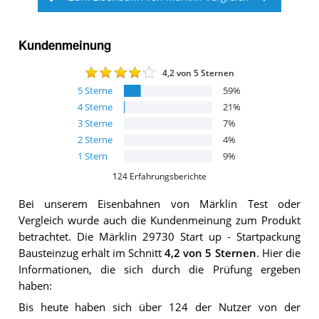
Kundenmeinung
4,2
von 5 Sternen
5
Sterne
59
%
4
Sterne
21
%
3
Sterne
7
%
2
Sterne
4
%
1
Stern
9
%
124
Erfahrungsberichte
Bei unserem
Eisenbahnen von Märklin
Test oder
Vergleich wurde auch die Kundenmeinung zum Produkt
betrachtet.
Die
Märklin 29730 Start up ‐ Startpackung
Bausteinzug
erhält im Schnitt
4,2
von 5 Sternen
. Hier die
Informationen, die sich durch die Prüfung ergeben
haben:
Bis heute haben sich über 124 der Nutzer von der