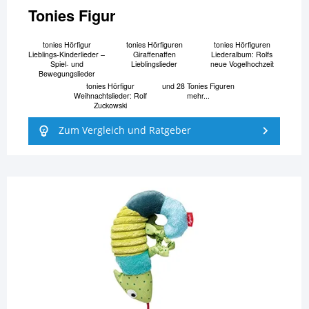
Tonies Figur
tonies Hörfigur
tonies Hörfiguren
tonies Hörfiguren
Lieblings-Kinderlieder –
Giraffenaffen
Liederalbum: Rolfs
Spiel- und
Lieblingslieder
neue Vogelhochzeit
Bewegungslieder
tonies Hörfigur
und 28 Tonies Figuren
Weihnachtslieder: Rolf
mehr...
Zuckowski
Zum Vergleich und Ratgeber