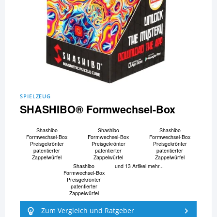
SPIELZEUG
SHASHIBO® Formwechsel-Box
Shashibo
Shashibo
Shashibo
Formwechsel-Box
Formwechsel-Box
Formwechsel-Box
Preisgekrönter
Preisgekrönter
Preisgekrönter
patentierter
patentierter
patentierter
Zappelwürfel
Zappelwürfel
Zappelwürfel
Shashibo
und 13 Artikel mehr...
Formwechsel-Box
Preisgekrönter
patentierter
Zappelwürfel
Zum Vergleich und Ratgeber