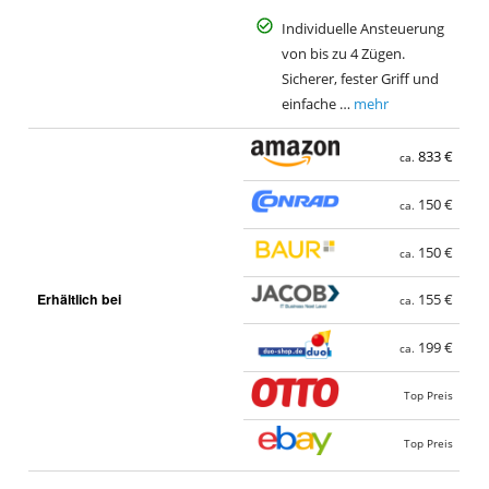
Individuelle Ansteuerung
von bis zu 4 Zügen.
Sicherer, fester Griff und
einfache …
mehr
833 €
ca.
150 €
ca.
150 €
ca.
Erhältlich bei
155 €
ca.
199 €
ca.
Top Preis
Top Preis