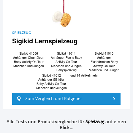
SPIELZEUG
Sigikid Lernspielzeug
Sigikid 41056
Sigikid 41011
Sigikid 41010
Anhänger Chamäleon
Anhänger Fuchs Baby
Anhänger
Baby Activity On Tour
Activity On Tour
Eichhörnchen Baby
Mädchen und Jungen
Mädchen und Jungen
Activity On Tour
Babyspielzeug
Mädchen und Jungen
Sigikid 41012
und 14 Artikel mehr...
Anhänger Stinktier
Baby Activity On Tour
Mädchen und Jungen
Zum Vergleich und Ratgeber
Alle Tests und Produktvergleiche für
Spielzeug
auf einen
Blick…