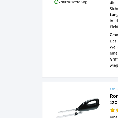
Vertikale Verstellung
di
für
dieses
Sich
Elektromesser?
Lang
in d
Elek
Grae
Das 
Well
eine
Grif
wieg
SEHR
Rom
120
erhäl