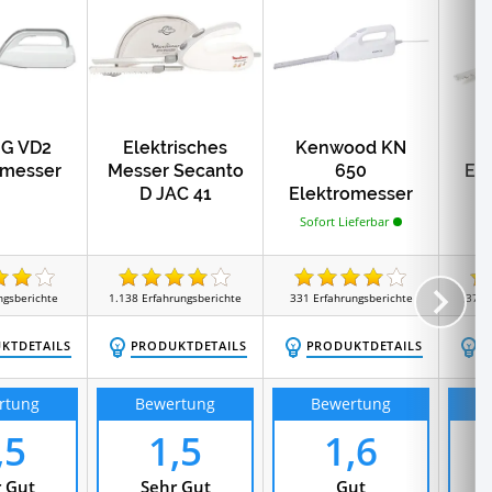
 G VD2
Elektrisches
Kenwood KN
omesser
Messer Secanto
650
El
D JAC 41
Elektromesser
Sofort Lieferbar
ngsberichte
1.138
Erfahrungsberichte
331
Erfahrungsberichte
377
KTDETAILS
PRODUKTDETAILS
PRODUKTDETAILS
P
rtung
Bewertung
Bewertung
,5
1,5
1,6
 Gut
Sehr Gut
Gut