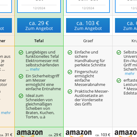
12/2024
12/2024
12/
€
ca.
29 €
ca.
103 €
ca.
ot
Zum Angebot
Zum Angebot
Zum A
her
Tefal
Graef
Kr
Langlebiges und
Einfache und
Selbst
en aus
funktionelles Tefal
sichere
Univers
 je
Elektromesser mit
Handhabung für
Ein-/Au
ber
selbstschärfenden
perfekte Schnitte
Griff mi
t …
…
mehr
Sicherh
Fingerschutz
mehr
Ein Sicherheitsgriff
ermöglicht
rmer
am Messer
einfache
erftast
otor
ermöglicht eine
Messerabnahme
Leistu
einfache Entnahme
* Mess
h
Praktische Messer-
Edelsta
Ideal zum
Auslösetaste an
r
Schneiden von
der Vorderseite
gleichmäßigen
des Griffs
Scheiben von
mehr
Braten, Kuchen,
Torten, u.ä
31 €
29 €
103 €
ca.
ca.
ca.