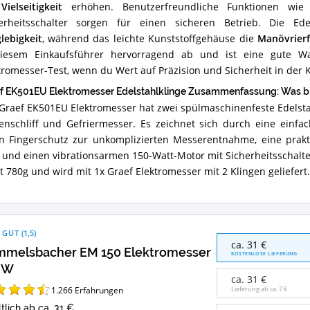
e
Vielseitigkeit
erhöhen. Benutzerfreundliche Funktionen wi
erheitsschalter sorgen für einen sicheren Betrieb. Die Edel
lebigkeit
, während das leichte Kunststoffgehäuse die
Manövrierf
iesem Einkaufsführer hervorragend ab und ist eine gute Wa
tromesser-Test, wenn du Wert auf Präzision und Sicherheit in der K
f EK501EU Elektromesser Edelstahlklinge Zusammenfassung: Was bi
Graef EK501EU Elektromesser hat zwei spülmaschinenfeste Edelsta
enschliff und Gefriermesser. Es zeichnet sich durch eine einf
n Fingerschutz zur unkomplizierten Messerentnahme, eine prak
f und einen vibrationsarmen 150-Watt-Motor mit Sicherheitsschalte
t 780g und wird mit 1x Graef Elektromesser mit 2 Klingen geliefert.
 GUT
(
1,5
)
Rommelsbacher
ca. 31 €
melsbacher EM 150 Elektromesser
EM
KOSTENLOSE LIEFERUNG
150
 W
Elektromesser
ca. 31 €
120
1.266
Erfahrungen
Lieferung ab ca.
7 €
W
tlich ab ca. 31 €