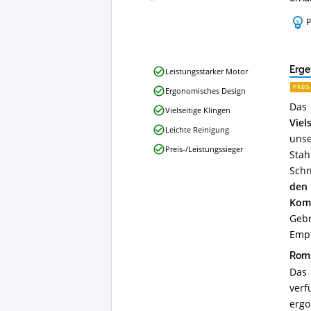
P
Rommelsbacher
Erge
Leistungsstarker Motor
EM
PREIS
Ergonomisches Design
150
Das
Elektromesser
Vielseitige Klingen
120
Viels
Leichte Reinigung
W
unse
Vorteile:
Preis-/Leistungssieger
Sta
Was
spricht
Schn
für
den
dieses
Komp
Elektromesser?
Gebr
Empf
Romm
Das 
verf
ergo