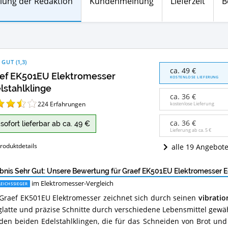
lung der Redaktion
Kundenmeinung
Lieferzeit
B
 GUT
(
1,3
)
Graef
ca. 49 €
ef EK501EU Elektromesser
EK501EU
KOSTENLOSE LIEFERUNG
Elektromesser
lstahlklinge
Edelstahlklinge
ca. 36 €
Angebote:
224
Erfahrungen
kostenlose Lieferung
Wo
ist
ca. 36 €
sofort lieferbar ab ca. 49 €
dieses
Lieferung ab ca.
5 €
Elektromesser
roduktdetails
alle 19 Angebot
erhältlich?
bnis Sehr Gut: Unsere Bewertung für Graef EK501EU Elektromesser E
im Elektromesser-Vergleich
EICHSSIEGER
Graef EK501EU Elektromesser zeichnet sich durch seinen
vibrati
glatte und präzise Schnitte durch verschiedene Lebensmittel gewäh
den beiden Edelstahlklingen, die für das Schneiden von Brot und