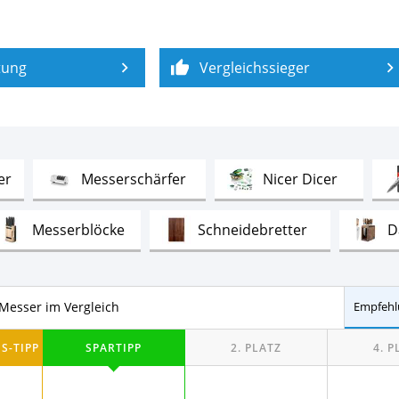
tung
Vergleichssieger
Test
Test
Test
er
Messerschärfer
Nicer Dicer
Test
Test
Messerblöcke
Schneidebretter
D
Test
Test
iba Messer
Nakiri Messer
Pizza-Wie
 Messer im Vergleich
Empfehl