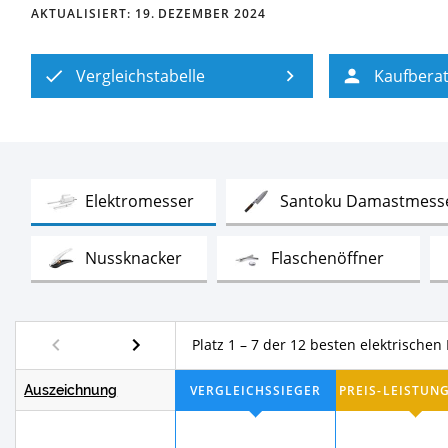
AKTUALISIERT:
19. DEZEMBER 2024
Vergleichstabelle
Kaufbera
Test
Elektromesser
Santoku Damastmess
Test
Test
Nussknacker
Flaschenöffner
Test
elektrische Messerschärfer
Yanag
Platz 1 – 7 der 12 besten elektrischen
Auszeichnung