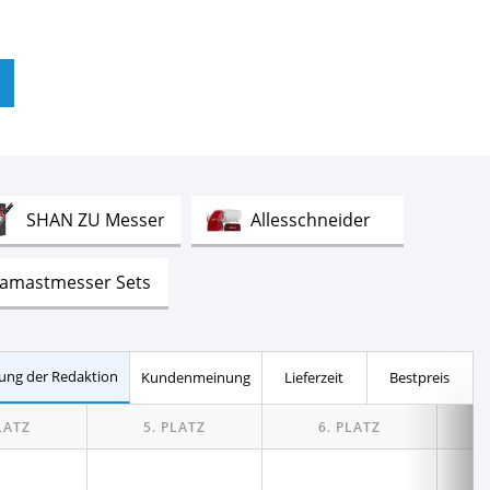
Test
Test
SHAN ZU Messer
Allesschneider
Test
amastmesser Sets
Test
Test
gemesser
Berkel Aufschnittmaschinen
ung der Redaktion
Kundenmeinung
Lieferzeit
Bestpreis