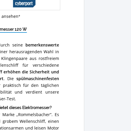
e ansehen
omesser 120 W
durch seine
bemerkenswerte
iner herausragenden Wahl in
 Klingenpaare aus rostfreiem
nschliff für verschiedene
f erhöhen die Sicherheit und
rt
. Die
spülmaschinenfesten
raktisch für den täglichen
bilität und verdient unsere
er-Test.
tet dieses Elektromesser?
r Marke „Rommelsbacher“. Es
 grobem Wellenschliff, einen
ationsarmen und leisen Motor