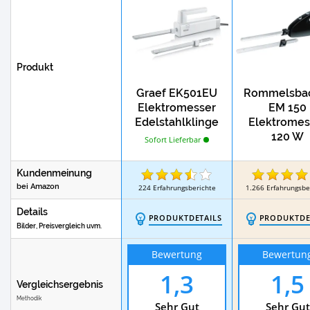
Produkt
Graef EK501EU
Rommelsba
Elektromesser
EM 150
Edelstahlklinge
Elektromes
120 W
Sofort Lieferbar
Kundenmeinung
bei Amazon
224
Erfahrungsberichte
1.266
Erfahrungsbe
Details
PRODUKTDETAILS
PRODUKTDE
Bilder, Preisvergleich uvm.
Bewertung
Bewertun
1,3
1,5
Vergleichsergebnis
Methodik
Sehr Gut
Sehr Gut