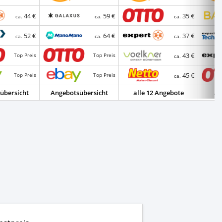
44 €
59 €
35 €
ca.
ca.
ca.
52 €
64 €
37 €
ca.
ca.
ca.
43 €
Top Preis
Top Preis
ca.
45 €
Top Preis
Top Preis
ca.
übersicht
Angebotsübersicht
alle 12 Angebote
al