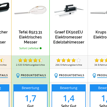
cher
Tefal 8523.31
Graef EK502EU
Krups
Elektrisches
Elektromesser
Elektr
ser
Messer
Edelstahlmesser
Sofort Lieferbar
richte
2.533
Erfahrungsberichte
266
Erfahrungsberichte
34
Erfahru
TAILS
PRODUKTDETAILS
PRODUKTDETAILS
PRODU
g
Bewertung
Bewertung
Bewe
1,7
1,4
1
Gut
Sehr Gut
Sehr