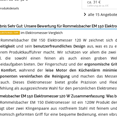
Angebote:
ca. 31 €
Wo
Lieferung ab ca.
4 €
roduktdetails
ist
alle 15 Angebot
dieses
Elektromesser
erhältlich?
bnis Sehr Gut: Unsere Bewertung für Rommelsbacher EM 150 Elektr
im Elektromesser-Vergleich
-LEISTUNGS-TIPP
 Rommelsbacher EM 150 Elektromesser 120 W zeichnet sich 
eitigkeit
und sein
benutzerfreundliches Design
aus, was es zu e
rem Produktkaufführer macht. Wir schätzen vor allem die zwei
hl, die sowohl einen feinen als auch einen groben Welle
eidaufgaben bieten. Der Fingerschutz und der
ergonomische Grif
 Komfort
, während der
leise Motor den Küchenlärm minimie
onenten vereinfachen die Reinigung
und machen das Messer p
auch. Dieses Elektromesser bietet große Präzision und Flexi
ehlung als ausgezeichnete Wahl für den persönlichen Elektromess
elsbacher EM 150 Elektromesser 120 W Zusammenfassung: Was bie
Rommelsbacher EM 150 Elektromesser ist ein 120W Produkt de
ügt über zwei Klingenpaare aus rostfreiem Stahl mit feinem und
nomisch geformten Griff für eine bequeme Bedienung, einen vibr