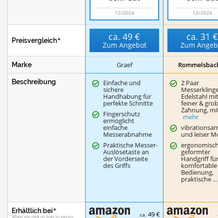
12/2024
12/2024
ca.
49 €
ca.
31 
Preisvergleich
Zum Angebot
Zum Angeb
Graef
Rommelsbac
Marke
Beschreibung
Einfache und
2 Paar
sichere
Messerkling
Handhabung für
Edelstahl mit
perfekte Schnitte
feiner & gro
Zahnung, mi
Fingerschutz
mehr
ermöglicht
einfache
vibrationsa
Messerabnahme
und leiser M
Praktische Messer-
ergonomisc
Auslösetaste an
geformter
der Vorderseite
Handgriff fü
des Griffs
komfortable
Bedienung,
praktische …
Erhältlich bei
49 €
ca.