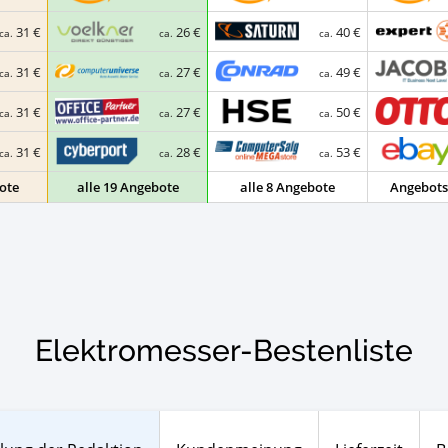
31 €
26 €
40 €
ca.
ca.
ca.
31 €
27 €
49 €
ca.
ca.
ca.
31 €
27 €
50 €
ca.
ca.
ca.
31 €
28 €
53 €
ca.
ca.
ca.
ote
alle 19 Angebote
alle 8 Angebote
Angebots
Elektromesser-Bestenliste