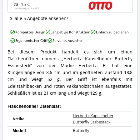
ist
ca. 15 €
dieser
Lieferung ab ca.
6 €
Flaschenöffner
erhältlich?
alle 5 Angebote ansehen
Herbertz
Kompaktes Design
Langlebige Konstruktion
Einfach zu bedienen
Kapselheber
Ergonomischer Griff
Stilvolles Aussehen
Butterfly
Essbesteck
Bei diesem Produkt handelt es sich um einen
Vorteile:
Herbertz
Flaschenöffner namens „Herbertz Kapselheber Butterfly
Was
Kapselheber
spricht
Butterfly
Essbesteck“ von der Marke Herbertz. Er hat eine
für
Essbesteck
Klingenlänge von 8,6 cm und im geöffneten Zustand 18,8
diesen
Zusammenfassung:
cm und wiegt 52 g. Der Griff ist ebenfalls mit
Flaschenöffner?
Was
Edelstahlbacken und roten Pakkaholzschalen ausgestattet.
bietet
Schließlich ist es 21 cm lang und wiegt 129 g.
dieser
Flaschenöffner?
Flaschenöffner Datenblatt
Herbertz Kapselheber
Artikel
Butterfly Essbesteck
Modell
Butterfly