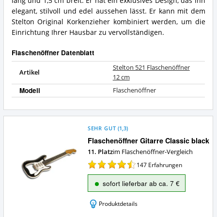
lang und 1,5 cm breit. Er hat ein exklusives Design, das ihn
diesen
Zusammenfassung:
elegant, stilvoll und edel aussehen lässt. Er kann mit dem
Flaschenöffner?
Was
Stelton Original Korkenzieher kombiniert werden, um die
bietet
dieser
Einrichtung Ihrer Hausbar zu vervollständigen.
Flaschenöffner?
Flaschenöffner Datenblatt
Stelton 521 Flaschenöffner
Artikel
12 cm
Modell
Flaschenöffner
SEHR GUT
(
1,3
)
Flaschenöffner Gitarre Classic black
11. Platz
im Flaschenöffner-Vergleich
147
Erfahrungen
sofort lieferbar ab ca. 7 €
Produktdetails