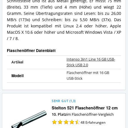
Schnittstelle und ist aus Metall gefertigt. Er misst 75 mm
Vorteile:
GB
(Breite), 33 mm (Tiefe) und 4 mm (Höhe) und wiegt 22
Was
USB-
Gramm. Seine Übertragungsraten sind Lesen: bis zu 26,00
spricht
Stick
für
MB/s (173x) und Schreiben: bis zu 5,50 MB/s (37x). Das
USB
diesen
2.0
Produkt ist kompatibel mit Linux 2.4 oder höher, Apple
Flaschenöffner?
Zusammenfassung:
MacOS X 10.6 oder höher und Microsoft Windows Vista / XP
Was
/ 7 / 8.
bietet
dieser
Flaschenöffner Datenblatt
Flaschenöffner?
Intenso 3in1 Line 16 GB USB-
Artikel
Stick USB 2.0
Flaschenöffner mit 16 GB
Modell
USB-Stick
SEHR GUT
(
1,3
)
Stelton 521 Flaschenöffner 12 cm
10. Platz
im Flaschenöffner-Vergleich
48
Erfahrungen