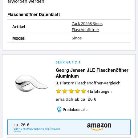
erworben werden.
dieser
Flaschenöffner?
Flaschenöffner Datenblatt
Zack 20558 Sinos
Artikel
Flaschenöffner
Modell
Sinos
SEHR GUT
(
1,1
)
Georg Jensen JLE Flaschenöffner
Aluminium
3. Platz
im Flaschenöffner-Vergleich
4
Erfahrungen
erhältlich ab ca. 26 €
Produktdetails
Georg
ca. 26 €
Jensen
mit Amazon
GRATIS PREMIUMVERSAND
Prime
JLE