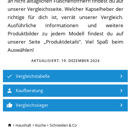
an nicht alltäglichen Flaschenöffnern findest du auf
unserer Vergleichsseite. Welcher Kapselheber der
richtige für dich ist, verrät unserer Vergleich.
Ausführliche Informationen und weitere
Produktbilder zu jedem Modell findest du auf
unserer Seite „Produktdetails“. Viel Spaß beim
Auswählen!
AKTUALISIERT:
19. DEZEMBER 2024
Vergleichstabelle
Kaufberatung
Vergleichssieger
TopRatgeber24.de
Haushalt
Küche
Schneiden & Co