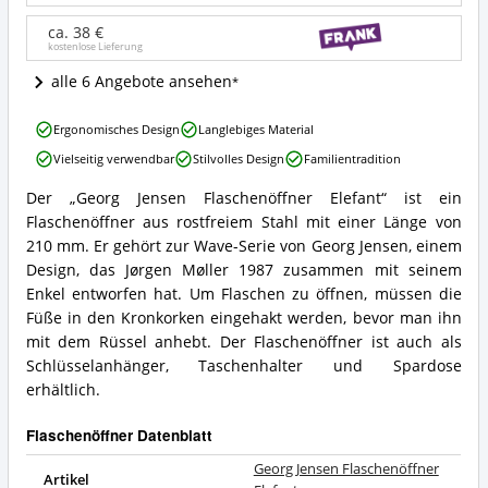
Wo
ist
ca. 38 €
kostenlose Lieferung
dieser
Flaschenöffner
alle 6 Angebote ansehen
erhältlich?
Georg
Ergonomisches Design
Langlebiges Material
Jensen
Vielseitig verwendbar
Stilvolles Design
Familientradition
Flaschenöffner
Elefant
Der „Georg Jensen Flaschenöffner Elefant“ ist ein
Vorteile:
Georg
Flaschenöffner aus rostfreiem Stahl mit einer Länge von
Was
Jensen
spricht
Flaschenöffner
210 mm. Er gehört zur Wave-Serie von Georg Jensen, einem
für
Elefant
Design, das Jørgen Møller 1987 zusammen mit seinem
diesen
Zusammenfassung:
Enkel entworfen hat. Um Flaschen zu öffnen, müssen die
Flaschenöffner?
Was
Füße in den Kronkorken eingehakt werden, bevor man ihn
bietet
mit dem Rüssel anhebt. Der Flaschenöffner ist auch als
dieser
Flaschenöffner?
Schlüsselanhänger, Taschenhalter und Spardose
erhältlich.
Flaschenöffner Datenblatt
Georg Jensen Flaschenöffner
Artikel