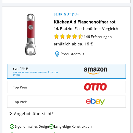
SEHR GUT
(
1,4
)
KitchenAid Flaschenöffner rot
14. Platz
im Flaschenöffner-Vergleich
146
Erfahrungen
erhältlich ab ca. 19 €
Produktdetails
KitchenAid
ca. 19 €
Flaschenöffner
mit Amazon
GRATIS PREMIUMVERSAND
Prime
rot
Angebote:
Wo
Top Preis
ist
dieser
Top Preis
Flaschenöffner
erhältlich?
Angebotsübersicht
KitchenAid
Ergonomisches Design
Langlebige Konstruktion
Flaschenöffner