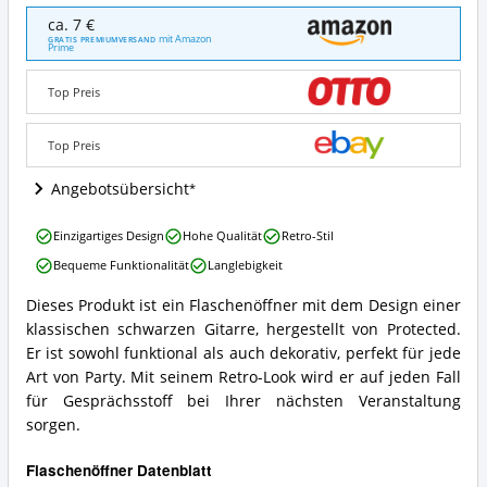
Flaschenöffner
ca. 7 €
Gitarre
mit Amazon
GRATIS PREMIUMVERSAND
Prime
Classic
black
Angebote:
Top Preis
Wo
ist
Top Preis
dieser
Flaschenöffner
Angebotsübersicht
erhältlich?
Flaschenöffner
Einzigartiges Design
Hohe Qualität
Retro-Stil
Gitarre
Bequeme Funktionalität
Langlebigkeit
Classic
black
Dieses Produkt ist ein Flaschenöffner mit dem Design einer
Vorteile:
Flaschenöffner
klassischen schwarzen Gitarre, hergestellt von Protected.
Was
Gitarre
spricht
Classic
Er ist sowohl funktional als auch dekorativ, perfekt für jede
für
black
Art von Party. Mit seinem Retro-Look wird er auf jeden Fall
diesen
Zusammenfassung:
für Gesprächsstoff bei Ihrer nächsten Veranstaltung
Flaschenöffner?
Was
sorgen.
bietet
dieser
Flaschenöffner?
Flaschenöffner Datenblatt