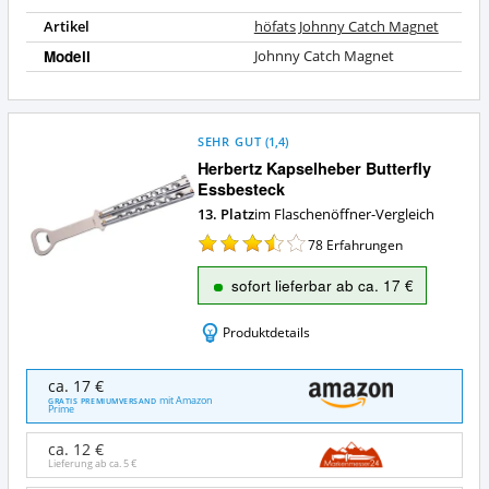
Artikel
höfats Johnny Catch Magnet
Modell
Johnny Catch Magnet
SEHR GUT
(
1,4
)
Herbertz Kapselheber Butterfly
Essbesteck
13. Platz
im Flaschenöffner-Vergleich
78
Erfahrungen
sofort lieferbar ab ca. 17 €
Produktdetails
Herbertz
ca. 17 €
Kapselheber
mit Amazon
GRATIS PREMIUMVERSAND
Prime
Butterfly
Essbesteck
ca. 12 €
Angebote:
Lieferung ab ca.
5 €
Wo