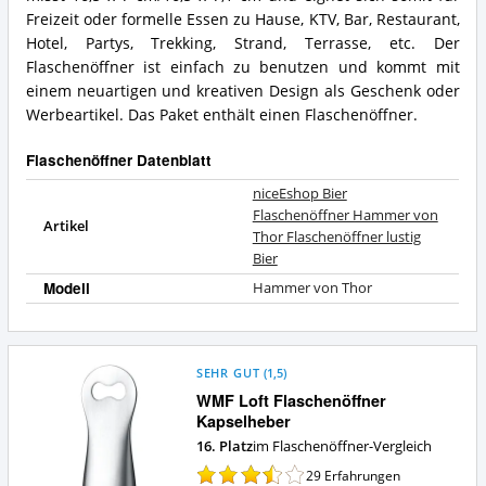
lustig
Hammer
Freizeit oder formelle Essen zu Hause, KTV, Bar, Restaurant,
Bier
von
Hotel, Partys, Trekking, Strand, Terrasse, etc. Der
Vorteile:
Thor
Flaschenöffner ist einfach zu benutzen und kommt mit
Was
Flaschenöffner
spricht
einem neuartigen und kreativen Design als Geschenk oder
lustig
für
Bier
Werbeartikel. Das Paket enthält einen Flaschenöffner.
diesen
Zusammenfassung:
Flaschenöffner?
Was
Flaschenöffner Datenblatt
bietet
dieser
niceEshop Bier
Flaschenöffner?
Flaschenöffner Hammer von
Artikel
Thor Flaschenöffner lustig
Bier
Modell
Hammer von Thor
SEHR GUT
(
1,5
)
WMF Loft Flaschenöffner
Kapselheber
16. Platz
im Flaschenöffner-Vergleich
29
Erfahrungen