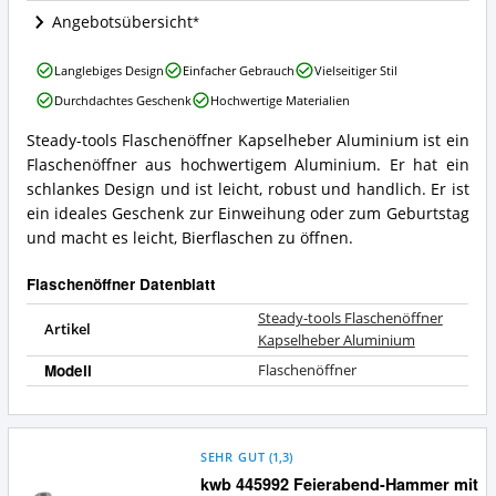
dieser
Angebotsübersicht
Flaschenöffner
erhältlich?
Steady-
Langlebiges Design
Einfacher Gebrauch
Vielseitiger Stil
tools
Durchdachtes Geschenk
Hochwertige Materialien
Flaschenöffner
Kapselheber
Steady-tools Flaschenöffner Kapselheber Aluminium ist ein
Aluminium
Steady-
Flaschenöffner aus hochwertigem Aluminium. Er hat ein
Vorteile:
tools
Was
Flaschenöffner
schlankes Design und ist leicht, robust und handlich. Er ist
spricht
Kapselheber
ein ideales Geschenk zur Einweihung oder zum Geburtstag
für
Aluminium
und macht es leicht, Bierflaschen zu öffnen.
diesen
Zusammenfassung:
Flaschenöffner?
Was
Flaschenöffner Datenblatt
bietet
dieser
Steady-tools Flaschenöffner
Flaschenöffner?
Artikel
Kapselheber Aluminium
Modell
Flaschenöffner
SEHR GUT
(
1,3
)
kwb 445992 Feierabend-Hammer mit