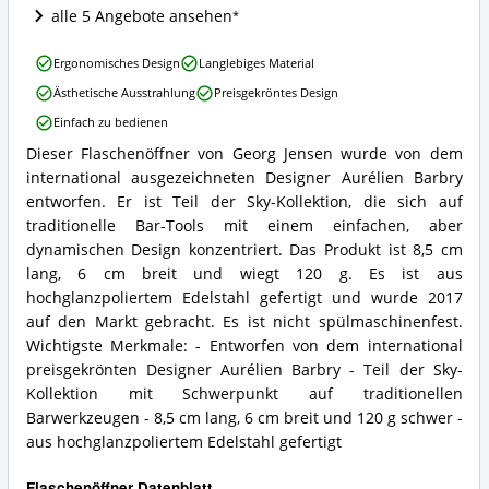
dieser
alle 5 Angebote ansehen
Flaschenöffner
erhältlich?
Georg
Ergonomisches Design
Langlebiges Material
Jensen
Ästhetische Ausstrahlung
Preisgekröntes Design
Sky
Flaschenöffner
Einfach zu bedienen
Silber
Dieser Flaschenöffner von Georg Jensen wurde von dem
Vorteile:
Georg
Was
international ausgezeichneten Designer Aurélien Barbry
Jensen
spricht
Sky
entworfen. Er ist Teil der Sky-Kollektion, die sich auf
für
Flaschenöffner
traditionelle Bar-Tools mit einem einfachen, aber
diesen
Silber
dynamischen Design konzentriert. Das Produkt ist 8,5 cm
Flaschenöffner?
Zusammenfassung:
lang, 6 cm breit und wiegt 120 g. Es ist aus
Was
hochglanzpoliertem Edelstahl gefertigt und wurde 2017
bietet
dieser
auf den Markt gebracht. Es ist nicht spülmaschinenfest.
Flaschenöffner?
Wichtigste Merkmale: - Entworfen von dem international
preisgekrönten Designer Aurélien Barbry - Teil der Sky-
Kollektion mit Schwerpunkt auf traditionellen
Barwerkzeugen - 8,5 cm lang, 6 cm breit und 120 g schwer -
aus hochglanzpoliertem Edelstahl gefertigt
Flaschenöffner Datenblatt