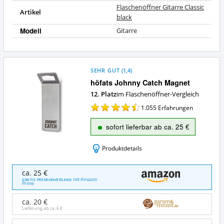
Flaschenöffner Gitarre Classic
Artikel
black
Modell
Gitarre
SEHR GUT
(
1,4
)
höfats Johnny Catch Magnet
12. Platz
im Flaschenöffner-Vergleich
1.055
Erfahrungen
sofort lieferbar ab ca. 25 €
Produktdetails
höfats
ca. 25 €
Johnny
mit Amazon
GRATIS PREMIUMVERSAND
Prime
Catch
Magnet
ca. 20 €
Angebote:
Lieferung ab ca.
6 €
Wo
ist