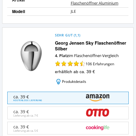
Artikel
Flaschenöffner Aluminium
Modell
JLE
SEHR GUT
(
1,1
)
Georg Jensen Sky Flaschenöffner
Silber
4. Platz
im Flaschenöffner-Vergleich
106
Erfahrungen
erhältlich ab ca. 39 €
Produktdetails
Georg
ca. 39 €
Jensen
KOSTENLOSE LIEFERUNG
Sky
Flaschenöffner
ca. 39 €
Silber
Lieferung ab ca.
7 €
Angebote:
Wo
ca. 39 €
Lieferung ab ca.
5 €
ist