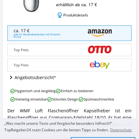
erhältlich ab ca. 17 €
Produktdetails
WMF
ca. 17 €
Loft
mit Amazon
GRATIS PREMIUMVERSAND
Prime
Flaschenöffner
Kapselheber
Angebote:
Top Preis
Wo
ist
Top Preis
dieser
Flaschenöffner
Angebotsübersicht
erhältlich?
WMF
Hygienisch und langlebig
Einfach zu bedienen
Loft
Vielseitig einsetzbar
Stilvolles Design
Spülmaschinenfest
Flaschenöffner
Kapselheber
Der WMF Loft Flaschenöffner Kapselheber ist ein
Vorteile:
WMF
Flaschenöffner aus Cromargan-Edelstahl 18/10. Er hat eine
Was
Loft
spricht
Flaschenöffner
„Was macht unsere Tests und Vergleiche besonders hilfreich?“
matte Oberfläche, ist spülmaschinenfest und hygienisch.
für
Kapselheber
TopRatgeber24 nutzt Cookies um die besten Tipps zu finden.
Datenschutz
Der Flaschenöffner misst 14,5 cm in der Länge und kann
diesen
Zusammenfassung:
Kronkorken leicht öffnen. Er wurde von Heinrich Fiedeler