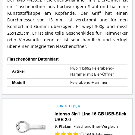
Der kwb 445992 Feierabend-Hammer mit Bier-Öffner ist
mit
kwb
ein Flaschenöffner aus hochwertigem Stahl und hat eine
Bier-
445992
Öffner
Feierabend-
Kunststoffkappe am Kopfende. Der Griff hat einen
Vorteile:
Hammer
Durchmesser von 13 mm, ist verchromt und für den
Was
mit
Komfort mit Gummi überzogen. Er wiegt 300g und misst
spricht
Bier-
25x12x3cm. Er ist eine tolle Geschenkidee für Heimwerker
für
Öffner
diesen
oder Verwandte, denn er ist sehr handlich und verfügt
Zusammenfassung:
Flaschenöffner?
Was
über einen integrierten Flaschenöffner.
bietet
dieser
Flaschenöffner Datenblatt
Flaschenöffner?
kwb 445992 Feierabend-
Artikel
Hammer mit Bier-Öffner
Modell
Feierabend-Hammer
SEHR GUT
(
1,3
)
Intenso 3in1 Line 16 GB USB-Stick
USB 2.0
9. Platz
im Flaschenöffner-Vergleich
164
Erfahrungen