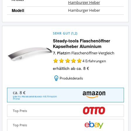
Hamburger Heber
Modell
Hamburger Heber
SEHR GUT
(
1,2
)
Steady-tools Flaschenöffner
Kapselheber Aluminium
7. Platz
im Flaschenöffner-Vergleich
4
Erfahrungen
erhältlich ab ca. 8 €
Produktdetails
Steady-
ca. 8 €
tools
mit Amazon
GRATIS PREMIUMVERSAND
Prime
Flaschenöffner
Kapselheber
Aluminium
Top Preis
Angebote:
Wo
Top Preis
ist