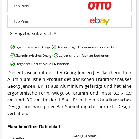
Flaschenöffner
Aluminium
Top Preis
Angebote:
Wo
Top Preis
ist
dieser
Angebotsübersicht
Flaschenöffner
erhältlich?
Georg
Ergonomisches Design
Hochwertige Aluminium-Konstruktion
Jensen
Skandinavisches Design
Leicht und einfach zu bedienen
JLE
Flaschenöffner
Elegantes und stilvolles Aussehen
Aluminium
Dieser Flaschenöffner, der Georg Jensen JLE Flaschenöffner
Vorteile:
Georg
Was
Aluminium, ist ein Produkt des dänischen Traditionshauses
Jensen
spricht
JLE
Georg Jensen. Er ist aus Aluminium gefertigt und hat eine
für
Flaschenöffner
ergonomische Form, wiegt 60 Gramm und misst 3,3 x 6,9
diesen
Aluminium
cm und 3,9 cm in der Höhe. Er hat ein skandinavisches
Flaschenöffner?
Zusammenfassung:
Design und wird jeder Bar-Sammlung das perfekte Design
Was
verleihen.
bietet
dieser
Flaschenöffner?
Flaschenöffner Datenblatt
Georg Jensen JLE