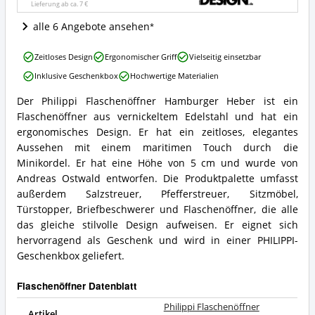
dieser
Lieferung ab ca.
7 €
Flaschenöffner
erhältlich?
alle 6 Angebote ansehen
Philippi
Zeitloses Design
Ergonomischer Griff
Vielseitig einsetzbar
Flaschenöffner
Inklusive Geschenkbox
Hochwertige Materialien
Hamburger
Heber
Der Philippi Flaschenöffner Hamburger Heber ist ein
Vorteile:
Philippi
Flaschenöffner aus vernickeltem Edelstahl und hat ein
Was
Flaschenöffner
spricht
Hamburger
ergonomisches Design. Er hat ein zeitloses, elegantes
für
Heber
Aussehen mit einem maritimen Touch durch die
diesen
Zusammenfassung:
Minikordel. Er hat eine Höhe von 5 cm und wurde von
Flaschenöffner?
Was
Andreas Ostwald entworfen. Die Produktpalette umfasst
bietet
außerdem Salzstreuer, Pfefferstreuer, Sitzmöbel,
dieser
Flaschenöffner?
Türstopper, Briefbeschwerer und Flaschenöffner, die alle
das gleiche stilvolle Design aufweisen. Er eignet sich
hervorragend als Geschenk und wird in einer PHILIPPI-
Geschenkbox geliefert.
Flaschenöffner Datenblatt
Philippi Flaschenöffner
Artikel