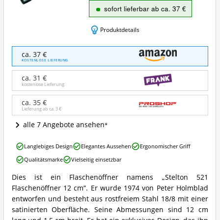
sofort lieferbar ab ca. 37 €
Produktdetails
Stelton
ca. 37 €
521
KOSTENLOSE LIEFERUNG
Flaschenöffner
12
ca. 31 €
cm
kostenlose Lieferung
Angebote:
Wo
ca. 35 €
Lieferung ab ca.
3 €
ist
dieser
alle 7 Angebote ansehen
Flaschenöffner
erhältlich?
Stelton
Langlebiges Design
Elegantes Aussehen
Ergonomischer Griff
521
Qualitätsmarke
Vielseitig einsetzbar
Flaschenöffner
12
Dies ist ein Flaschenöffner namens „Stelton 521
cm
Stelton
Flaschenöffner 12 cm“. Er wurde 1974 von Peter Holmblad
Vorteile:
521
Was
Flaschenöffner
entworfen und besteht aus rostfreiem Stahl 18/8 mit einer
spricht
12
satinierten Oberfläche. Seine Abmessungen sind 12 cm
für
cm