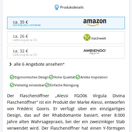
Produktdetails
Alessi
ca. 35 €
FGO06
KOSTENLOSE LIEFERUNG
Virgula
Divina
ca. 26 €
Flaschenöffner
Lieferung ab ca.
5 €
Angebote:
Wo
ca. 32 €
Lieferung ab ca.
5 €
ist
dieser
alle 6 Angebote ansehen
Flaschenöffner
erhältlich?
Alessi
Ergonomisches Design
Hohe Qualität
Antike Inspiration
FGO06
Vielseitig einsetzbar
Einfache Reinigung
Virgula
Divina
Der Flaschenöffner „Alessi FGO06 Virgula Divina
Flaschenöffner
Alessi
Flaschenöffner“ ist ein Produkt der Marke Alessi, entworfen
Vorteile:
FGO06
Was
Virgula
von Frédéric Gooris. Er verfügt über ein einzigartiges
spricht
Divina
Design, das auf der Rhabdomantie basiert, einer 8.000
für
Flaschenöffner
Jahre alten Wahrsagepraxis, bei der ein zweizinkiger Stab
diesen
Zusammenfassung:
verwendet wird. Der Flaschenöffner hat einen Y-förmigen
Flaschenöffner?
Was