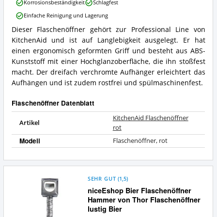
Korrosionsbeständigkeit
Schlagfest
rot
Vorteile:
Einfache Reinigung und Lagerung
Was
Dieser Flaschenöffner gehört zur Professional Line von
spricht
KitchenAid
für
KitchenAid und ist auf Langlebigkeit ausgelegt. Er hat
Flaschenöffner
diesen
rot
einen ergonomisch geformten Griff und besteht aus ABS-
Flaschenöffner?
Zusammenfassung:
Kunststoff mit einer Hochglanzoberfläche, die ihn stoßfest
Was
macht. Der dreifach verchromte Aufhänger erleichtert das
bietet
Aufhängen und ist zudem rostfrei und spülmaschinenfest.
dieser
Flaschenöffner?
Flaschenöffner Datenblatt
KitchenAid Flaschenöffner
Artikel
rot
Modell
Flaschenöffner, rot
SEHR GUT
(
1,5
)
niceEshop Bier Flaschenöffner
Hammer von Thor Flaschenöffner
lustig Bier