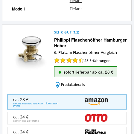
Elefant
Modell
Elefant
SEHR GUT
(
1,2
)
Philippi Flaschenöffner Hamburger
Heber
6. Platz
im Flaschenöffner-Vergleich
58
Erfahrungen
sofort lieferbar ab ca. 28 €
Produktdetails
Philippi
ca. 28 €
Flaschenöffner
mit Amazon
GRATIS PREMIUMVERSAND
Prime
Hamburger
Heber
ca. 24 €
Angebote:
kostenlose Lieferung
Wo
ist
ca. 24 €