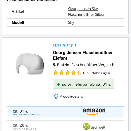
Georg Jensen Sky
Artikel
Flaschenöffner Silber
Modell
Sky
SEHR GUT
(
1,1
)
Georg Jensen Flaschenöffner
Elefant
5. Platz
im Flaschenöffner-Vergleich
106
Erfahrungen
sofort lieferbar ab ca. 31 €
Produktdetails
Georg
ca. 31 €
Jensen
KOSTENLOSE LIEFERUNG
Flaschenöffner
Elefant
ca. 28 €
Angebote:
Lieferung ab ca.
5 €