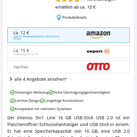
erhältlich ab ca. 12 €
Produktdetails
Intenso
ca. 12 €
3in1
mit Amazon
GRATIS PREMIUMVERSAND
Prime
Line
16
ca. 15 €
GB
Lieferung ab ca.
4 €
USB-
Stick
Top Preis
USB
2.0
alle 4 Angebote ansehen
Angebote:
Wo
ist
Intenso
Vielseitiges Werkzeug
Hohe Übertragungsgeschwindigkeit
dieser
3in1
Flaschenöffner
Leichtes Design
Langlebige Konstruktion
Line
erhältlich?
16
Kompatibel mit mehreren Systemen
GB
Der Intenso 3in1 Line 16 GB USB-Stick USB 2.0 ist ein
USB-
Intenso
Stick
Flaschenöffner-Schlüsselanhänger und USB-Stick in einem.
3in1
USB
Line
Er hat eine Speicherkapazität von 16 GB, eine USB 2.0
2.0
16