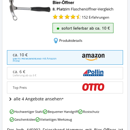
Bier-Öffner
8. Platz
im Flaschenöffner-Vergleich
152
Erfahrungen
sofort lieferbar ab ca. 10 €
Produktdetails
kwb
ca. 10 €
445992
mit Amazon
GRATIS PREMIUMVERSAND
Prime
Feierabend-
Hammer
ca. 6 €
mit
Lieferung ab ca.
6 €
Bier-
Öffner
Top Preis
Angebote:
Wo
alle 4 Angebote ansehen
ist
dieser
Flaschenöffner
kwb
Hochwertiger Stahl
Bequemer Handgriff
Rostschutz
erhältlich?
445992
Geschenkidee
Vielseitiges Werkzeug
Feierabend-
Hammer