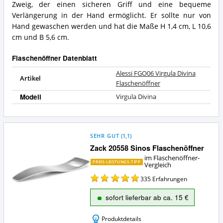
Zweig, der einen sicheren Griff und eine bequeme
bietet
dieser
Verlängerung in der Hand ermöglicht. Er sollte nur von
Flaschenöffner?
Hand gewaschen werden und hat die Maße H 1,4 cm, L 10,6
cm und B 5,6 cm.
Flaschenöffner Datenblatt
Alessi FGO06 Virgula Divina
Artikel
Flaschenöffner
Modell
Virgula Divina
SEHR GUT
(
1,1
)
Zack 20558 Sinos Flaschenöffner
im Flaschenöffner-
PREIS-LEISTUNGS-TIPP
Vergleich
335
Erfahrungen
sofort lieferbar ab ca. 15 €
Produktdetails