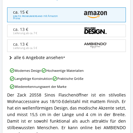
Zack
ca. 15 €
20558
mit Amazon
GRATIS PREMIUMVERSAND
Prime
Sinos
Flaschenöffner
ca. 13 €
Angebote:
Lieferung ab ca.
7 €
Wo
ist
ca. 13 €
dieser
Lieferung ab ca.
5 €
Flaschenöffner
erhältlich?
alle 6 Angebote ansehen
Zack
Modernes Design
Hochwertige Materialien
20558
Langlebige Konstruktion
Praktische Größe
Sinos
Flaschenöffner
Wiedererkennungswert der Marke
Vorteile:
Der Zack 20558 Sinos Flaschenöffner ist ein stilvolles
Was
Zack
spricht
Wohnaccessoire aus 18/10-Edelstahl mit mattem Finish. Er
20558
für
Sinos
hat ein wellenförmiges Design, das modische Akzente setzt,
diesen
Flaschenöffner
und misst 15,5 cm in der Länge und 4 cm in der Breite.
Flaschenöffner?
Zusammenfassung:
Damit ist er sowohl funktional als auch attraktiv für den
Was
stilbewussten Menschen. Er kann online bei AMBIENDO
bietet