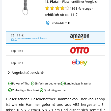
15. Platz
im Flaschenöffner-Vergleich
136
Erfahrungen
erhältlich ab ca. 11 €
Produktdetails
niceEshop
ca. 11 €
Bier
mit Amazon
GRATIS PREMIUMVERSAND
Prime
Flaschenöffner
Hammer
von
Top Preis
Thor
Flaschenöffner
Top Preis
lustig
Bier
Angebotsübersicht
Angebote:
Wo
ist
niceEshop
Power of Thor
Einfach zu bedienen
Langlebiges Material
dieser
Bier
Vielseitiges Geschenk
Qualitätsgarantie
Flaschenöffner
Flaschenöffner
erhältlich?
Hammer
Dieser schöne Flaschenöffner Hammer von Thor von Eshop
von
niceEshop
ist wie ein Hammer geformt und aus ABS hergestellt. Er
Thor
Bier
Flaschenöffner
Flaschenöffner
misst 16,5 x 7 cm/16,5 x 7,1 cm und eignet sich somit für