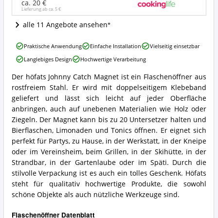
ca. 20 €
dieser
Lieferung ab ca.
5 €
Flaschenöffner
erhältlich?
alle 11 Angebote ansehen
höfats
Praktische Anwendung
Einfache Installation
Vielseitig einsetzbar
Johnny
Langlebiges Design
Hochwertige Verarbeitung
Catch
Magnet
Der höfats Johnny Catch Magnet ist ein Flaschenöffner aus
Vorteile:
höfats
rostfreiem Stahl. Er wird mit doppelseitigem Klebeband
Was
Johnny
spricht
Catch
geliefert und lässt sich leicht auf jeder Oberfläche
für
Magnet
anbringen, auch auf unebenen Materialien wie Holz oder
diesen
Zusammenfassung:
Ziegeln. Der Magnet kann bis zu 20 Untersetzer halten und
Flaschenöffner?
Was
Bierflaschen, Limonaden und Tonics öffnen. Er eignet sich
bietet
perfekt für Partys, zu Hause, in der Werkstatt, in der Kneipe
dieser
Flaschenöffner?
oder im Vereinsheim, beim Grillen, in der Skihütte, in der
Strandbar, in der Gartenlaube oder im Späti. Durch die
stilvolle Verpackung ist es auch ein tolles Geschenk. Höfats
steht für qualitativ hochwertige Produkte, die sowohl
schöne Objekte als auch nützliche Werkzeuge sind.
Flaschenöffner Datenblatt