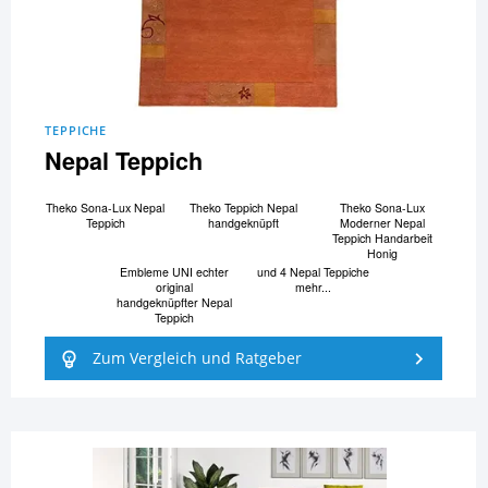
TEPPICHE
Nepal Teppich
Theko Sona-Lux Nepal
Theko Teppich Nepal
Theko Sona-Lux
Teppich
handgeknüpft
Moderner Nepal
Teppich Handarbeit
Honig
Embleme UNI echter
und 4 Nepal Teppiche
original
mehr...
handgeknüpfter Nepal
Teppich
Zum Vergleich und Ratgeber