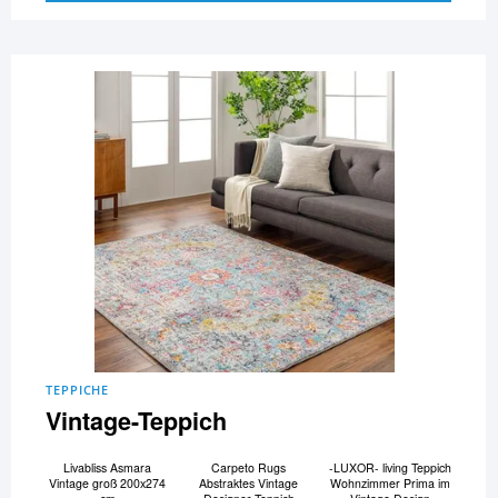
TEPPICHE
Vintage-Teppich
Livabliss Asmara
Carpeto Rugs
-LUXOR- living Teppich
Vintage groß 200x274
Abstraktes Vintage
Wohnzimmer Prima im