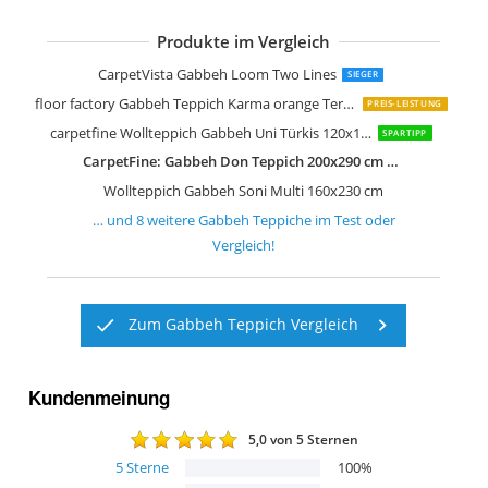
Produkte im Vergleich
Wollteppich Gabbeh Don Multi 160x2
Morgenland Gabbeh Teppich 300 x 20
Wollteppich Gabbeh Uni Türkis 160x2
Theko Natur Teppich Indo Gabbeh Ell
CarpetVista Gabbeh Loom Two Lines
SIEGER
floor factory Gabbeh Teppich Karma orange Terracotta 160x230 cm
PREIS-LEISTUNG
carpetfine Wollteppich Gabbeh Uni Türkis 120x170 cm
SPARTIPP
CarpetFine: Gabbeh Don Teppich 200x290 cm Multicolor
Wollteppich Gabbeh Soni Multi 160x230 cm
… und
8
weitere
Gabbeh Teppiche
im Test oder
Vergleich!
Zum Gabbeh Teppich Vergleich
Kundenmeinung
5,0
von 5 Sternen
5
Sterne
100
%