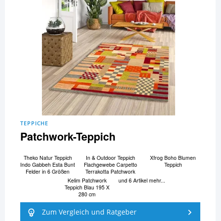
TEPPICHE
Patchwork-Teppich
Theko Natur Teppich
In & Outdoor Teppich
Xfrog Boho Blumen
Indo Gabbeh Esta Bunt
Flachgewebe Carpetto
Teppich
Felder in 6 Größen
Terrakotta Patchwork
Kelim Patchwork
und 6 Artikel mehr...
Teppich Blau 195 X
280 cm
Zum Vergleich und Ratgeber