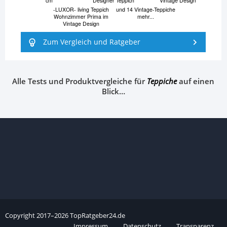
cm
Designer Teppich
Vintage Design
-LUXOR- living Teppich
und 14 Vintage-Teppiche
Wohnzimmer Prima im
mehr...
Vintage Design
Zum Vergleich und Ratgeber
Alle Tests und Produktvergleiche für
Teppiche
auf einen
Blick…
Copyright
2017–
2026
TopRatgeber24.de
Impressum
Datenschutz
Transparenz