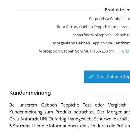
Produkte im
W
G
M
T
c
W
T
P
CarpetVista Gabbeh Lo
floor factory Gabbeh Teppich Karma oran
carpetfine Wollteppich Gabbeh U
Morgenland Gabbeh Teppich Grau Anthrazi
Wollteppich Gabbeh Soni Multi 160x230 cm
… und
Zum Gabbeh Tepp
Kundenmeinung
Bei unserem
Gabbeh Teppiche
Test oder Vergleich
Kundenmeinung zum Produkt betrachtet.
Der
Morgenlan
Grau Anthrazit UNI Einfarbig Handgewebt Schurwolle
erhält
5 Sternen
. Hier die Informationen, die sich durch die Prüf