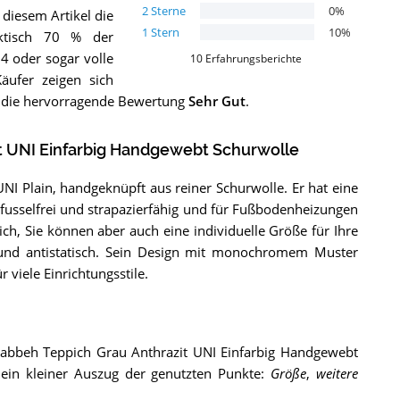
2
Sterne
0
%
diesem Artikel die
1
Stern
10
%
ktisch 70 % der
4 oder sogar volle
10
Erfahrungsberichte
äufer zeigen sich
st die hervorragende Bewertung
Sehr Gut
.
t UNI Einfarbig Handgewebt Schurwolle
NI Plain, handgeknüpft aus reiner Schurwolle. Er hat eine
fusselfrei und strapazierfähig und für Fußbodenheizungen
ich, Sie können aber auch eine individuelle Größe für Ihre
t und antistatisch. Sein Design mit monochromem Muster
 viele Einrichtungsstile.
abbeh Teppich Grau Anthrazit UNI Einfarbig Handgewebt
 ein kleiner Auszug der genutzten Punkte:
Größe
,
weitere