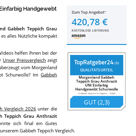
 Einfarbig Handgewebt
Zum Top Angebot
420,78 €
nd Gabbeh Teppich Grau
KOSTENLOSE LIEFERUNG
t es alles Nützliche kompakt
ideos helfen Ihnen bei der
er
Unser Preisvergleich
zeigt
 überzeugt vom Morgenland
QUALITÄTSURTEIL
bt Schurwolle? Im
Gabbeh
Morgenland Gabbeh
Teppich Grau Anthrazit
UNI Einfarbig
Handgewebt Schurwolle
13 Gabbeh Teppiche im Vergleich
–
12/2025
GUT
(
2,3
)
h Vergleich 2026
unter die
 Teppich Grau Anthrazit
nnte sich final ein
Gut
es
 unserem Gabbeh Teppich Vergleich.