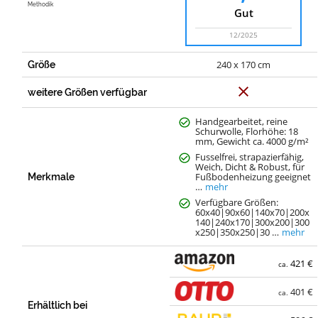
Methodik
Gut
12/2025
240 x 170 cm
Größe
N
weitere Größen verfügbar
e
i
n
Handgearbeitet, reine
Schurwolle, Florhöhe: 18
mm, Gewicht ca. 4000 g/m²
Fusselfrei, strapazierfähig,
Weich, Dicht & Robust, für
Fußbodenheizung geeignet
Merkmale
…
mehr
Verfügbare Größen:
60x40|90x60|140x70|200x
140|240x170|300x200|300
x250|350x250|30 …
mehr
421 €
ca.
401 €
ca.
Erhältlich bei