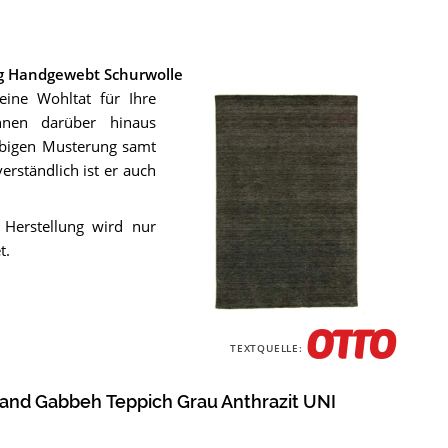
ig Handgewebt Schurwolle
ine Wohltat für Ihre
hnen darüber hinaus
arbigen Musterung samt
verständlich ist er auch
 Herstellung wird nur
t.
Der
Morgenland
TEXTQUELLE:
Gabbeh
Teppich
Grau
and Gabbeh Teppich Grau Anthrazit UNI
Anthrazit
UNI