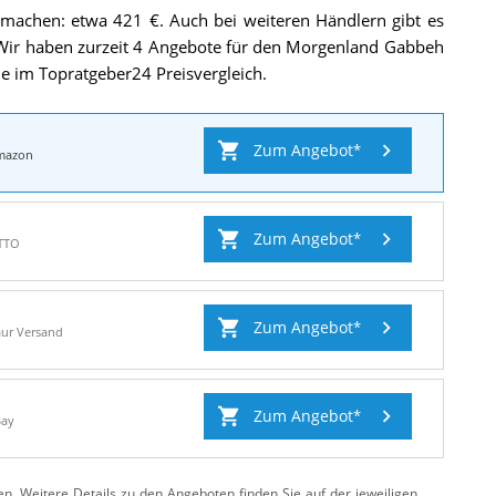
Einfarbig
 machen: etwa 421 €. Auch bei weiteren Händlern gibt es
Handgewebt
Schurwolle
.
Wir haben zurzeit 4 Angebote für den Morgenland Gabbeh
e im Topratgeber24 Preisvergleich.
Zum Angebot
mazon
Zum Angebot
TTO
Zum Angebot
ur Versand
Zum Angebot
Bay
ten. Weitere Details zu den Angeboten
finden Sie auf der jeweiligen