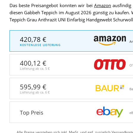
Das beste Preisangebot konnten wir bei
Amazon
ausfindig
diesen Gabbeh Teppich im August 2026 günstig zu kaufen. 
Teppich Grau Anthrazit UNI Einfarbig Handgewebt Schurwoll
420,78 €
A
KOSTENLOSE LIEFERUNG
400,12 €
O
Lieferung ab ca.
5 €
595,99 €
Ba
Lieferung ab ca.
6 €
Top Preis
e
Alle Preise verstehen sich inkl. MwSt. und ggf. zuzüglich Versandkos