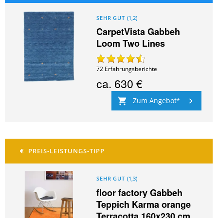
SEHR GUT
(
1,2
)
CarpetVista Gabbeh
Loom Two Lines
72
Erfahrungsberichte
ca.
630 €
Zum Angebot
SEHR GUT
(
1,3
)
floor factory Gabbeh
Teppich Karma orange
Terracotta 160x230 cm