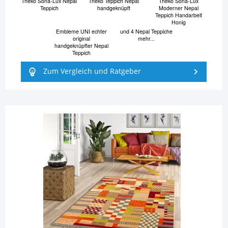
Theko Sona-Lux Nepal
Theko Teppich Nepal
Theko Sona-Lux
Teppich
handgeknüpft
Moderner Nepal
Teppich Handarbeit
Honig
Embleme UNI echter
und 4 Nepal Teppiche
original
mehr...
handgeknüpfter Nepal
Teppich
Zum Vergleich und Ratgeber