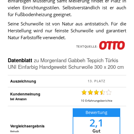
einfarbigen Musterung samt Melierung findet er Platz in
Morgenland
Gabbeh
vielen Einrichtungsstilen. Selbstverständlich ist er auch
Teppich
für Fußbodenheizung geeignet.
Türkis
UNI
Seine Schurwolle ist von Natur aus antistatisch. Für die
Einfarbig
Herstellung wird nur feinste Schurwolle und garantiert
Handgewebt
Schurwolle
Natur Farbstoffe verwendet.
300
x
TEXTQUELLE:
200
cm
.
Datenblatt
zu
Morgenland Gabbeh Teppich Türkis
UNI Einfarbig Handgewebt Schurwolle 300 x 200 cm
Auszeichnung
Kundenmeinung
bei Amazon
10
Erfahrungsberichte
Bewertung
2,1
Vergleichsergebnis
Gut
Methodik