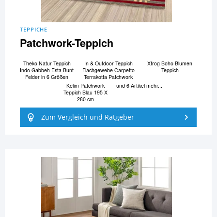
TEPPICHE
Patchwork-Teppich
Theko Natur Teppich
In & Outdoor Teppich
Xfrog Boho Blumen
Indo Gabbeh Esta Bunt
Flachgewebe Carpetto
Teppich
Felder in 6 Größen
Terrakotta Patchwork
Kelim Patchwork
und 6 Artikel mehr...
Teppich Blau 195 X
280 cm
Zum Vergleich und Ratgeber