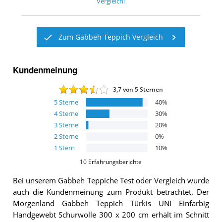
Vergleich!
Zum Gabbeh Teppich Vergleich
Kundenmeinung
3,7
von 5 Sternen
5
Sterne
40
%
4
Sterne
30
%
3
Sterne
20
%
2
Sterne
0
%
1
Stern
10
%
10
Erfahrungsberichte
Bei unserem
Gabbeh Teppiche
Test oder Vergleich wurde
auch die Kundenmeinung zum Produkt betrachtet.
Der
Morgenland Gabbeh Teppich Türkis UNI Einfarbig
Handgewebt Schurwolle 300 x 200 cm
erhält im Schnitt