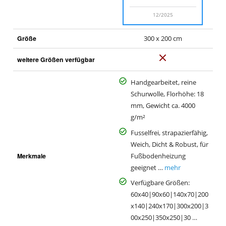
12/2025
Größe
300 x 200 cm
N
weitere Größen verfügbar
e
i
Handgearbeitet, reine
n
Schurwolle, Florhöhe: 18
mm, Gewicht ca. 4000
g/m²
Fusselfrei, strapazierfähig,
Weich, Dicht & Robust, für
Merkmale
Fußbodenheizung
geeignet …
mehr
Verfügbare Größen:
60x40|90x60|140x70|200
x140|240x170|300x200|3
00x250|350x250|30 …