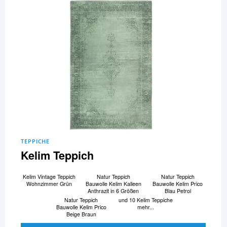
TEPPICHE
Kelim Teppich
Kelim Vintage Teppich
Natur Teppich
Natur Teppich
Wohnzimmer Grün
Bauwolle Kelim Kalleen
Bauwolle Kelim Prico
Anthrazit in 6 Größen
Blau Petrol
Natur Teppich
und 10 Kelim Teppiche
Bauwolle Kelim Prico
mehr...
Beige Braun