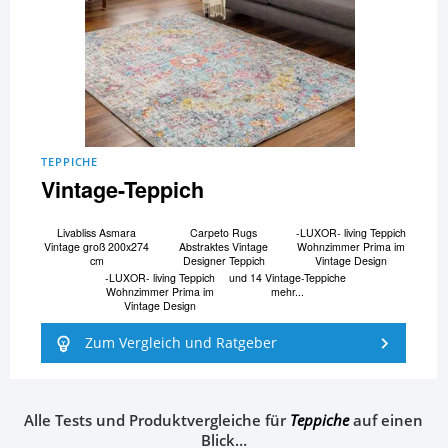
TEPPICHE
Vintage-Teppich
Livabliss Asmara
Carpeto Rugs
-LUXOR- living Teppich
Vintage groß 200x274
Abstraktes Vintage
Wohnzimmer Prima im
cm
Designer Teppich
Vintage Design
-LUXOR- living Teppich
und 14 Vintage-Teppiche
Wohnzimmer Prima im
mehr...
Vintage Design
Zum Vergleich und Ratgeber
Alle Tests und Produktvergleiche für
Teppiche
auf einen
Blick…