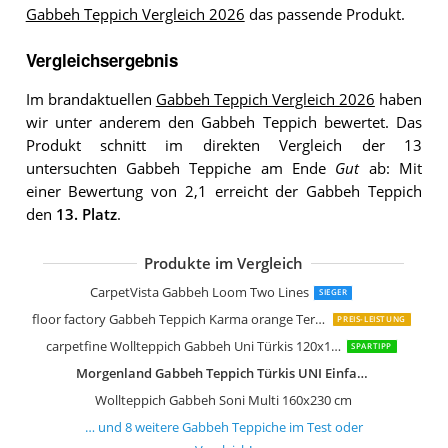
Gabbeh Teppich Vergleich 2026
das passende Produkt.
Vergleichsergebnis
Im brandaktuellen
Gabbeh Teppich Vergleich 2026
haben
wir unter anderem den Gabbeh Teppich bewertet. Das
Produkt schnitt im direkten Vergleich der 13
untersuchten Gabbeh Teppiche am Ende
Gut
ab: Mit
einer Bewertung von 2,1 erreicht der Gabbeh Teppich
den
13. Platz
.
Produkte im Vergleich
Wollteppich Gabbeh Don Multi 160x2
Morgenland Gabbeh Teppich 300 x 20
Wollteppich Gabbeh Uni Türkis 160x2
Theko Natur Teppich Indo Gabbeh Ell
CarpetVista Gabbeh Loom Two Lines
SIEGER
floor factory Gabbeh Teppich Karma orange Terracotta 160x230 cm
PREIS-LEISTUNG
carpetfine Wollteppich Gabbeh Uni Türkis 120x170 cm
SPARTIPP
Morgenland Gabbeh Teppich Türkis UNI Einfarbig Handgewebt Schurwolle 300 x 200 cm
Wollteppich Gabbeh Soni Multi 160x230 cm
… und
8
weitere
Gabbeh Teppiche
im Test oder