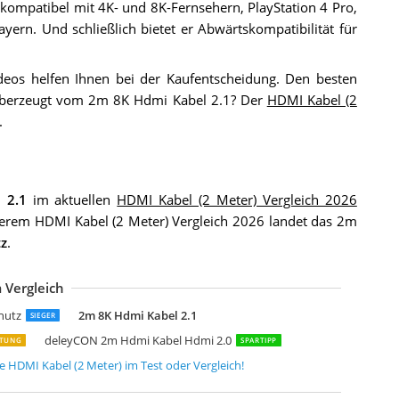
t kompatibel mit 4K- und 8K-Fernsehern, PlayStation 4 Pro,
ern. Und schließlich bietet er Abwärtskompatibilität für
eos helfen Ihnen bei der Kaufentscheidung. Den besten
 überzeugt vom 2m 8K Hdmi Kabel 2.1? Der
HDMI Kabel (2
.
 2.1
im aktuellen
HDMI Kabel (2 Meter) Vergleich 2026
erem HDMI Kabel (2 Meter) Vergleich 2026 landet das 2m
tz
.
 Vergleich
abelDirekt 8K 4K Hdmi Kabel HDMI 2.1 2m
ICON 2m Hdmi 4K50 UHD Kabel High Speed 18GBit/s 3D 4K 4:4:4 Heac
ama Premium Hdmi Kabel 2 Meter Ultra High Speed
tarTech.com 2m Hdmi 2.1 Kabel 8K
abelDirekt 4K Hdmi Kabel Pro Series 2m
INDY HDMI-Kabel 2.0 Cromo Slim High Speed 2 Meter
ltra HDTV Premium 8K Hdmi 2.1 Kabel 2m
GREEN Hdmi 2.1 Kabel
SL-Computer CSL 2m Premium Hdmi Kabel 2.0b UHD 4k
SL-Computer CSL 8k Hdmi Kabel 2.1 2 Meter
K Hdmi Kabel Ultra Hdtv
ertifiziertes 10K 8K Hdmi 2.1 Kabel 2M
abelDirekt 4K Hdmi Kabel 2m
nowkids 2m Hdmi Kabel Hdmi 2.0 a/b Highspeed 2m
GREEN 8k Hdmi Kabel 2.1
ama Hdmi Kabel 2 m lang Ultra HD 4K
abelDirekt 10K & 8K Hdmi Kabel
SL-Computer CSL 8k 4k Hdmi Kabel 2.1/2.0-2m
ighwings HDMI Kabel 2meter 8K
K Hdmi Kabel 2.1
hutz
2m 8K Hdmi Kabel 2.1
SIEGER
deleyCON 2m Hdmi Kabel Hdmi 2.0
STUNG
SPARTIPP
re
HDMI Kabel (2 Meter)
im Test oder Vergleich!