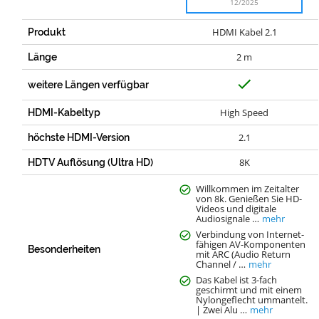
12/2025
HDMI Kabel 2.1
Produkt
2 m
Länge
J
weitere Längen verfügbar
a
High Speed
HDMI-Kabeltyp
2.1
höchste HDMI-Version
8K
HDTV Auflösung (Ultra HD)
Willkommen im Zeitalter
von 8k. Genießen Sie HD-
Videos und digitale
Audiosignale …
mehr
Verbindung von Internet-
fähigen AV-Komponenten
Besonderheiten
mit ARC (Audio Return
Channel / …
mehr
Das Kabel ist 3-fach
geschirmt und mit einem
Nylongeflecht ummantelt.
| Zwei Alu …
mehr