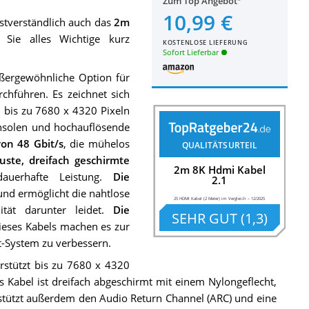
Zum Top Angebot
10,99 €
stverständlich auch das
2m
Sie alles Wichtige kurz
KOSTENLOSE LIEFERUNG
Sofort Lieferbar
ßergewöhnliche Option für
rchführen. Es zeichnet sich
n bis zu 7680 x 4320 Pixeln
onsolen und hochauflösende
von 48 Gbit/s
, die mühelos
QUALITÄTSURTEIL
uste, dreifach geschirmte
2m 8K Hdmi Kabel
auerhafte Leistung.
Die
2.1
nd ermöglicht die nahtlose
25 HDMI Kabel (2 Meter) im Vergleich
–
12/2025
ität darunter leidet.
Die
SEHR GUT
(
1,3
)
eses Kabels machen es zur
-System zu verbessern.
rstützt bis zu 7680 x 4320
Kabel ist dreifach abgeschirmt mit einem Nylongeflecht,
rstützt außerdem den Audio Return Channel (ARC) und eine