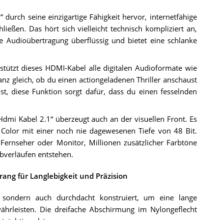
 durch seine einzigartige Fähigkeit hervor, internetfähige
ßen. Das hört sich vielleicht technisch kompliziert an,
ie Audioübertragung überflüssig und bietet eine schlanke
tützt dieses HDMI-Kabel alle digitalen Audioformate wie
z gleich, ob du einen actiongeladenen Thriller anschaust
st, diese Funktion sorgt dafür, dass du einen fesselnden
dmi Kabel 2.1“ überzeugt auch an der visuellen Front. Es
 Color mit einer noch nie dagewesenen Tiefe von 48 Bit.
 Fernseher oder Monitor, Millionen zusätzlicher Farbtöne
rbverläufen entstehen.
ang für Langlebigkeit und Präzision
 sondern auch durchdacht konstruiert, um eine lange
hrleisten. Die dreifache Abschirmung im Nylongeflecht