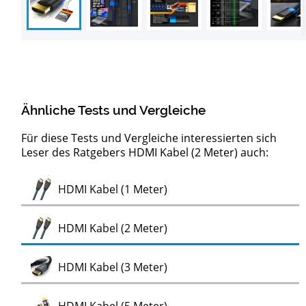
Ähnliche Tests und Vergleiche
Für diese Tests und Vergleiche interessierten sich
Leser des Ratgebers HDMI Kabel (2 Meter) auch:
Test
Test
Test
HDMI Kabel 2.1 (Ultra High Speed)
Next Gen Konsolen HDMI Kabel
HDMI Glasfaser Kabel
Test
HDMI Kabel (1 Meter)
Test
HDMI Kabel (2 Meter)
Test
HDMI Kabel (3 Meter)
Test