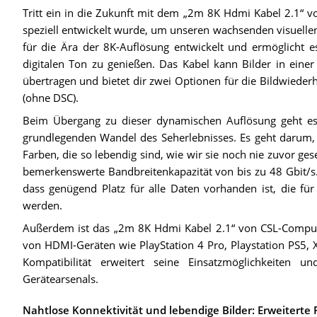
Tritt ein in die Zukunft mit dem „2m 8K Hdmi Kabel 2.1“
speziell entwickelt wurde, um unseren wachsenden visuellen
für die Ära der 8K-Auflösung entwickelt und ermöglicht e
digitalen Ton zu genießen. Das Kabel kann Bilder in eine
übertragen und bietet dir zwei Optionen für die Bildwiede
(ohne DSC).
Beim Übergang zu dieser dynamischen Auflösung geht e
grundlegenden Wandel des Seherlebnisses. Es geht darum, da
Farben, die so lebendig sind, wie wir sie noch nie zuvor ge
bemerkenswerte Bandbreitenkapazität von bis zu 48 Gbit/s. D
dass genügend Platz für alle Daten vorhanden ist, die fü
werden.
Außerdem ist das „2m 8K Hdmi Kabel 2.1“ von CSL-Computer n
von HDMI-Geräten wie PlayStation 4 Pro, Playstation PS5, 
Kompatibilität erweitert seine Einsatzmöglichkeiten
Gerätearsenals.
Nahtlose Konnektivität und lebendige Bilder: Erweiterte