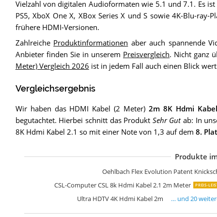
Vielzahl von digitalen Audioformaten wie 5.1 und 7.1. Es is
PS5, XboX One X, XBox Series X und S sowie 4K-Blu-ray-Play
frühere HDMI-Versionen.
Zahlreiche
Produktinformationen
aber auch spannende Vid
Anbieter finden Sie in unserem
Preisvergleich
. Nicht ganz
Meter) Vergleich 2026
ist in jedem Fall auch einen Blick wert
Vergleichsergebnis
Wir haben das HDMI Kabel (2 Meter)
2m 8K Hdmi Kabel
begutachtet. Hierbei schnitt das Produkt
Sehr Gut
ab: In uns
8K Hdmi Kabel 2.1 so mit einer Note von 1,3 auf dem
8. Pla
Produkte im
K
H
H
S
K
L
U
U
C
C
8
Z
K
S
U
H
K
C
H
8
Oehlbach Flex Evolution Patent Knicksc
CSL-Computer CSL 8k Hdmi Kabel 2.1 2m Meter
PREIS-LEI
Ultra HDTV 4K Hdmi Kabel 2m
… und
20
weite