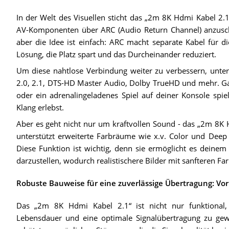
In der Welt des Visuellen sticht das „2m 8K Hdmi Kabel 2.1“
AV-Komponenten über ARC (Audio Return Channel) anzuschlie
aber die Idee ist einfach: ARC macht separate Kabel für d
Lösung, die Platz spart und das Durcheinander reduziert.
Um diese nahtlose Verbindung weiter zu verbessern, unters
2.0, 2.1, DTS-HD Master Audio, Dolby TrueHD und mehr. Gan
oder ein adrenalingeladenes Spiel auf deiner Konsole spiel
Klang erlebst.
Aber es geht nicht nur um kraftvollen Sound - das „2m 8K H
unterstützt erweiterte Farbräume wie x.v. Color und Deep
Diese Funktion ist wichtig, denn sie ermöglicht es deinem
darzustellen, wodurch realistischere Bilder mit sanfteren Fa
Robuste Bauweise für eine zuverlässige Übertragung: Vorr
Das „2m 8K Hdmi Kabel 2.1“ ist nicht nur funktional,
Lebensdauer und eine optimale Signalübertragung zu gewä