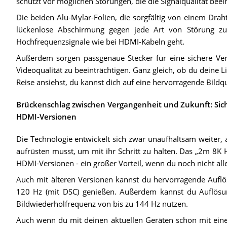
schützt vor möglichen Störungen, die die Signalqualität bee
Die beiden Alu-Mylar-Folien, die sorgfältig von einem Drah
lückenlose Abschirmung gegen jede Art von Störung z
Hochfrequenzsignale wie bei HDMI-Kabeln geht.
Außerdem sorgen passgenaue Stecker für eine sichere Ve
Videoqualität zu beeinträchtigen. Ganz gleich, ob du deine Li
Reise ansiehst, du kannst dich auf eine hervorragende Bildqu
Brückenschlag zwischen Vergangenheit und Zukunft: Sich
HDMI-Versionen
Die Technologie entwickelt sich zwar unaufhaltsam weiter, a
aufrüsten musst, um mit ihr Schritt zu halten. Das „2m 8K 
HDMI-Versionen - ein großer Vorteil, wenn du noch nicht alle
Auch mit älteren Versionen kannst du hervorragende Aufl
120 Hz (mit DSC) genießen. Außerdem kannst du Auflösu
Bildwiederholfrequenz von bis zu 144 Hz nutzen.
Auch wenn du mit deinen aktuellen Geräten schon mit einem