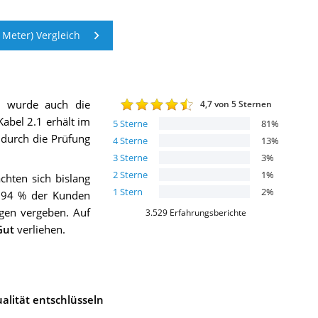
Meter) Vergleich
h wurde auch die
4,7
von 5 Sternen
abel 2.1
erhält im
5
Sterne
81
%
h durch die Prüfung
4
Sterne
13
%
3
Sterne
3
%
2
Sterne
1
%
hten sich bislang
1
Stern
2
%
a 94 % der Kunden
gen vergeben. Auf
3.529
Erfahrungsberichte
Gut
verliehen.
alität entschlüsseln