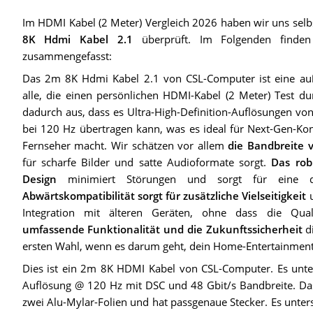
Im HDMI Kabel (2 Meter) Vergleich 2026 haben wir uns selb
8K Hdmi Kabel 2.1
überprüft. Im Folgenden finden 
zusammengefasst:
Das 2m 8K Hdmi Kabel 2.1 von CSL-Computer ist eine au
alle, die einen persönlichen HDMI-Kabel (2 Meter) Test du
dadurch aus, dass es Ultra-High-Definition-Auflösungen vo
bei 120 Hz übertragen kann, was es ideal für Next-Gen-K
Fernseher macht. Wir schätzen vor allem
die Bandbreite 
für scharfe Bilder und satte Audioformate sorgt.
Das rob
Design
minimiert Störungen und sorgt für eine d
Abwärtskompatibilität sorgt für zusätzliche Vielseitigkeit
u
Integration mit älteren Geräten, ohne dass die Qual
umfassende Funktionalität und die Zukunftssicherheit
di
ersten Wahl, wenn es darum geht, dein Home-Entertainment
Dies ist ein 2m 8K HDMI Kabel von CSL-Computer. Es unte
Auflösung @ 120 Hz mit DSC und 48 Gbit/s Bandbreite. Das 
zwei Alu-Mylar-Folien und hat passgenaue Stecker. Es unte