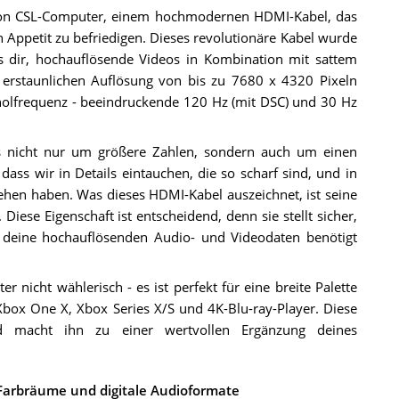
 von CSL-Computer, einem hochmodernen HDMI-Kabel, das
 Appetit zu befriedigen. Dieses revolutionäre Kabel wurde
s dir, hochauflösende Videos in Kombination mit sattem
r erstaunlichen Auflösung von bis zu 7680 x 4320 Pixeln
rholfrequenz - beeindruckende 120 Hz (mit DSC) und 30 Hz
s nicht nur um größere Zahlen, sondern auch um einen
ss wir in Details eintauchen, die so scharf sind, und in
sehen haben. Was dieses HDMI-Kabel auszeichnet, ist seine
iese Eigenschaft ist entscheidend, denn sie stellt sicher,
r deine hochauflösenden Audio- und Videodaten benötigt
icht wählerisch - es ist perfekt für eine breite Palette
Xbox One X, Xbox Series X/S und 4K-Blu-ray-Player. Diese
 und macht ihn zu einer wertvollen Ergänzung deines
 Farbräume und digitale Audioformate