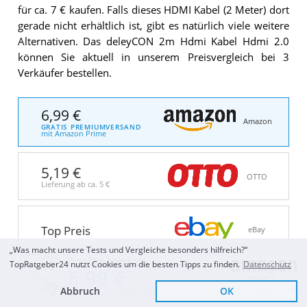
für ca. 7 € kaufen. Falls dieses HDMI Kabel (2 Meter) dort
gerade nicht erhältlich ist, gibt es natürlich viele weitere
Alternativen. Das deleyCON 2m Hdmi Kabel Hdmi 2.0
können Sie aktuell in unserem Preisvergleich bei 3
Verkäufer bestellen.
6,99 €
Amazon
GRATIS PREMIUMVERSAND
mit Amazon Prime
5,19 €
OTTO
Lieferung ab ca.
5 €
Top Preis
eBay
„Was macht unsere Tests und Vergleiche besonders hilfreich?“
Zum Top Angebot
TopRatgeber24 nutzt Cookies um die besten Tipps zu finden.
Datenschutz
6,99 €
Alle Preise verstehen sich inkl. MwSt. und ggf. zuzüglich
Versandkosten. Weitere Details zu den Angeboten
finden Sie
Abbruch
OK
Sofort Lieferbar
KOSTENLOSE LIEFERUNG
auf der jeweiligen Webseite.