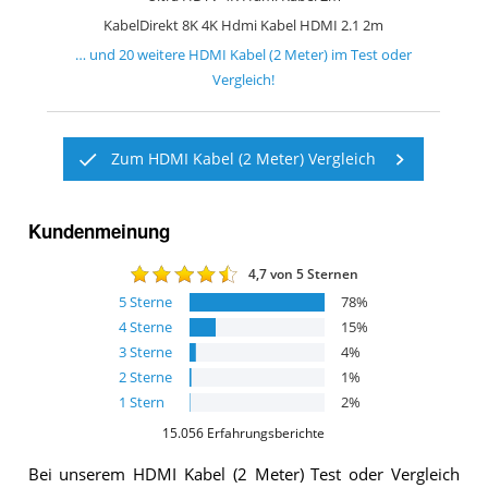
KabelDirekt 8K 4K Hdmi Kabel HDMI 2.1 2m
… und
20
weitere
HDMI Kabel (2 Meter)
im Test oder
Vergleich!
Zum HDMI Kabel (2 Meter) Vergleich
Kundenmeinung
4,7
von 5 Sternen
5
Sterne
78
%
4
Sterne
15
%
3
Sterne
4
%
2
Sterne
1
%
1
Stern
2
%
15.056
Erfahrungsberichte
Bei unserem
HDMI Kabel (2 Meter)
Test oder Vergleich