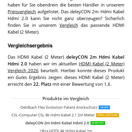
haben für Sie obendrein die besten Händler in unserem
Preisvergleich
aufgelistet. Das deleyCON 2m Hdmi Kabel
Hdmi 2.0 kann Sie nicht ganz überzeugen? Sicherlich
finden Sie in unserem
Vergleich
das passende HDMI
Kabel (2 Meter).
Vergleichsergebnis
Das HDMI Kabel (2 Meter)
deleyCON 2m Hdmi Kabel
Hdmi 2.0
haben wir im aktuellen
HDMI Kabel (2 Meter)
Vergleich 2026
beurteilt. Hierbei konnte dieses Produkt
ein
Gut
es Ergebnis zeigen: dieses HDMI Kabel (2 Meter)
erreicht den
22. Platz
mit einer Bewertung von 1,6.
Produkte im Vergleich
StarTech.com 2m Hdmi 2.1 Kabel 8K
KabelDirekt 4K Hdmi Kabel Pro Series
2m 8K Hdmi Kabel 2.1
Ultra HDTV Premium 8K Hdmi 2.1 Kab
UGREEN Hdmi 2.1 Kabel
CSL-Computer CSL 8k Hdmi Kabel 2.1 
8K Hdmi Kabel Ultra Hdtv
Zertifiziertes 10K 8K Hdmi 2.1 Kabel 2
KabelDirekt 4K Hdmi Kabel 2m
UGREEN 8k Hdmi Kabel 2.1
Hama Hdmi Kabel 2 m lang Ultra HD 
KabelDirekt 10K & 8K Hdmi Kabel
CSL-Computer CSL 8k 4k Hdmi Kabel 2
Highwings HDMI Kabel 2meter 8K
8K Hdmi Kabel 2.1
Oehlbach Flex Evolution Patent Knickschutz
SIEGER
CSL-Computer CSL 8k Hdmi Kabel 2.1 2m Meter
PREIS-LEISTUNG
deleyCON 2m Hdmi Kabel Hdmi 2.0
SPARTIPP
Ultra HDTV 4K Hdmi Kabel 2m