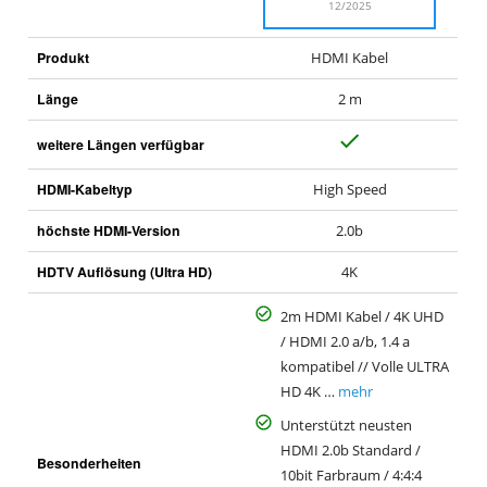
12/2025
Produkt
HDMI Kabel
Länge
2 m
J
weitere Längen verfügbar
a
HDMI-Kabeltyp
High Speed
höchste HDMI-Version
2.0b
HDTV Auflösung (Ultra HD)
4K
2m HDMI Kabel / 4K UHD
/ HDMI 2.0 a/b, 1.4 a
kompatibel // Volle ULTRA
HD 4K …
mehr
Unterstützt neusten
HDMI 2.0b Standard /
Besonderheiten
10bit Farbraum / 4:4:4