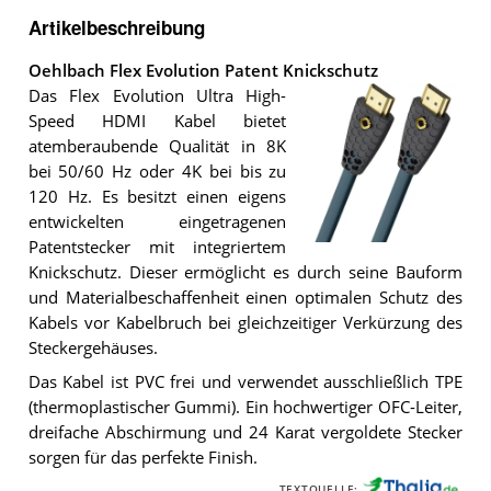
Artikelbeschreibung
Oehlbach Flex Evolution Patent Knickschutz
Das Flex Evolution Ultra High-
Speed HDMI Kabel bietet
atemberaubende Qualität in 8K
bei 50/60 Hz oder 4K bei bis zu
120 Hz. Es besitzt einen eigens
entwickelten eingetragenen
Patentstecker mit integriertem
Das
Knickschutz. Dieser ermöglicht es durch seine Bauform
Oehlbach
Flex
und Materialbeschaffenheit einen optimalen Schutz des
Evolution
Kabels vor Kabelbruch bei gleichzeitiger Verkürzung des
Patent
Steckergehäuses.
Knickschutz
.
Das Kabel ist PVC frei und verwendet ausschließlich TPE
(thermoplastischer Gummi). Ein hochwertiger OFC-Leiter,
dreifache Abschirmung und 24 Karat vergoldete Stecker
sorgen für das perfekte Finish.
TEXTQUELLE: