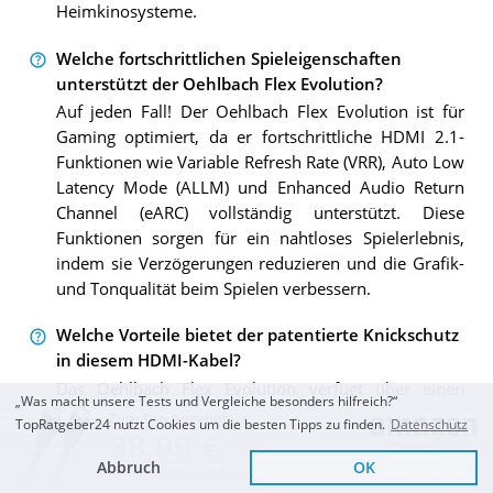
Heimkinosysteme.
Welche fortschrittlichen Spieleigenschaften
unterstützt der Oehlbach Flex Evolution?
Auf jeden Fall! Der Oehlbach Flex Evolution ist für
Gaming optimiert, da er fortschrittliche HDMI 2.1-
Funktionen wie Variable Refresh Rate (VRR), Auto Low
Latency Mode (ALLM) und Enhanced Audio Return
Channel (eARC) vollständig unterstützt. Diese
Funktionen sorgen für ein nahtloses Spielerlebnis,
indem sie Verzögerungen reduzieren und die Grafik-
und Tonqualität beim Spielen verbessern.
Welche Vorteile bietet der patentierte Knickschutz
in diesem HDMI-Kabel?
Das Oehlbach Flex Evolution verfügt über einen
„Was macht unsere Tests und Vergleiche besonders hilfreich?“
patentierten Knickschutz, der in den Stecker selbst
Zum Top Angebot
TopRatgeber24 nutzt Cookies um die besten Tipps zu finden.
Datenschutz
38,99 €
integriert ist. Diese innovative Funktion minimiert das
Risiko, dass das Kabel durch Knicke oder
Abbruch
OK
Sofort Lieferbar
KOSTENLOSE LIEFERUNG
Verdrehungen beschädigt wird, und verlängert so die