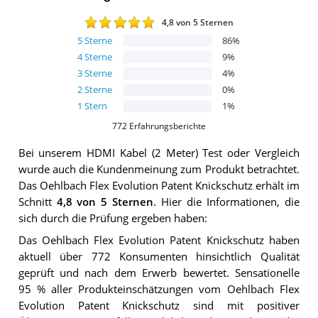
4,8
von 5 Sternen
5
Sterne
86
%
4
Sterne
9
%
3
Sterne
4
%
2
Sterne
0
%
1
Stern
1
%
772
Erfahrungsberichte
Bei unserem
HDMI Kabel (2 Meter)
Test oder Vergleich
wurde auch die Kundenmeinung zum Produkt betrachtet.
Das
Oehlbach Flex Evolution Patent Knickschutz
erhält im
Schnitt
4,8
von 5 Sternen
. Hier die Informationen, die
sich durch die Prüfung ergeben haben:
Das Oehlbach Flex Evolution Patent Knickschutz haben
aktuell über 772 Konsumenten hinsichtlich Qualität
geprüft und nach dem Erwerb bewertet. Sensationelle
95 % aller Produkteinschätzungen vom Oehlbach Flex
Evolution Patent Knickschutz sind mit positiver