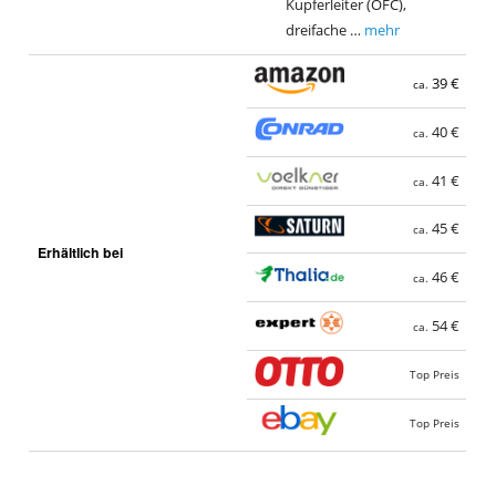
Kupferleiter (OFC),
dreifache …
mehr
39 €
ca.
40 €
ca.
41 €
ca.
45 €
ca.
Erhältlich bei
46 €
ca.
54 €
ca.
Top Preis
Top Preis