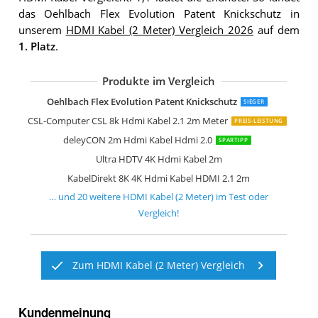
das Oehlbach Flex Evolution Patent Knickschutz in
unserem
HDMI Kabel (2 Meter) Vergleich 2026
auf dem
1. Platz
.
Produkte im Vergleich
StarTech.com 2m Hdmi 2.1 Kabel 8K
KabelDirekt 4K Hdmi Kabel Pro Series
2m 8K Hdmi Kabel 2.1
Ultra HDTV Premium 8K Hdmi 2.1 Kab
UGREEN Hdmi 2.1 Kabel
CSL-Computer CSL 8k Hdmi Kabel 2.1 
8K Hdmi Kabel Ultra Hdtv
Zertifiziertes 10K 8K Hdmi 2.1 Kabel 2
KabelDirekt 4K Hdmi Kabel 2m
UGREEN 8k Hdmi Kabel 2.1
Hama Hdmi Kabel 2 m lang Ultra HD 
KabelDirekt 10K & 8K Hdmi Kabel
CSL-Computer CSL 8k 4k Hdmi Kabel 2
Highwings HDMI Kabel 2meter 8K
8K Hdmi Kabel 2.1
Oehlbach Flex Evolution Patent Knickschutz
SIEGER
CSL-Computer CSL 8k Hdmi Kabel 2.1 2m Meter
PREIS-LEISTUNG
deleyCON 2m Hdmi Kabel Hdmi 2.0
SPARTIPP
Ultra HDTV 4K Hdmi Kabel 2m
KabelDirekt 8K 4K Hdmi Kabel HDMI 2.1 2m
… und
20
weitere
HDMI Kabel (2 Meter)
im Test oder
Vergleich!
Zum HDMI Kabel (2 Meter) Vergleich
Kundenmeinung