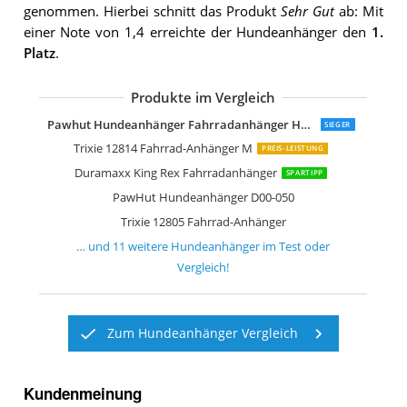
genommen. Hierbei schnitt das Produkt
Sehr Gut
ab: Mit
einer Note von 1,4 erreichte der Hundeanhänger den
1.
Platz
.
Produkte im Vergleich
Trixie Fahrrad-Anhänger
Karlie Fahrradanhänger Doggy Liner 1
Blue Bird Hundeanhänger
Pawhut Hundeanhänger
Monz/Kranich Hundeanhänger
Blue Bird Mini-Hundeanhänger 12
Pawhut Hundeanhänger
Karlie Doggy Liner Economy
Karlie Doggy Liner Economy
Pawhut Hundeanhänger Fahrradanhänger Hundetransporter Hunde
SIEGER
Trixie 12814 Fahrrad-Anhänger M
PREIS-LEISTUNG
Duramaxx King Rex Fahrradanhänger
SPARTIPP
PawHut Hundeanhänger D00-050
Trixie 12805 Fahrrad-Anhänger
… und
11
weitere
Hundeanhänger
im Test oder
Vergleich!
Zum Hundeanhänger Vergleich
Kundenmeinung