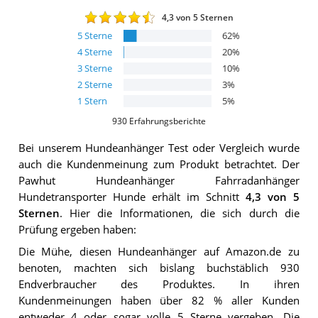
4,3
von 5 Sternen
5
Sterne
62
%
4
Sterne
20
%
3
Sterne
10
%
2
Sterne
3
%
1
Stern
5
%
930
Erfahrungsberichte
Bei unserem
Hundeanhänger
Test oder Vergleich wurde
auch die Kundenmeinung zum Produkt betrachtet.
Der
Pawhut Hundeanhänger Fahrradanhänger
Hundetransporter Hunde
erhält im Schnitt
4,3
von 5
Sternen
. Hier die Informationen, die sich durch die
Prüfung ergeben haben:
Die Mühe, diesen Hundeanhänger auf Amazon.de zu
benoten, machten sich bislang buchstäblich 930
Endverbraucher des Produktes. In ihren
Kundenmeinungen haben über 82 % aller Kunden
entweder 4 oder sogar volle 5 Sterne vergeben. Die