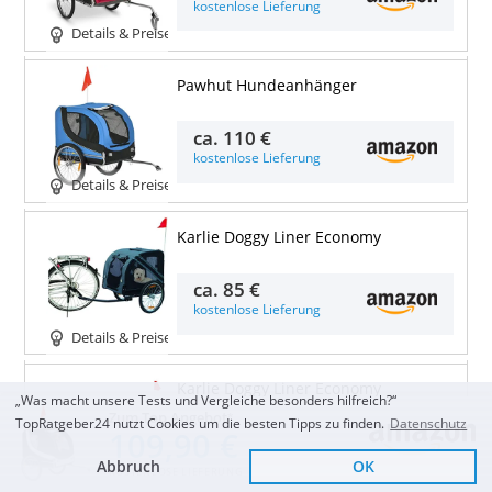
kostenlose Lieferung
Details & Preise
Pawhut Hundeanhänger
ca.
110 €
kostenlose Lieferung
Details & Preise
Karlie Doggy Liner Economy
ca.
85 €
kostenlose Lieferung
Details & Preise
Karlie Doggy Liner Economy
„Was macht unsere Tests und Vergleiche besonders hilfreich?“
Zum Top Angebot
TopRatgeber24 nutzt Cookies um die besten Tipps zu finden.
Datenschutz
109,90 €
ca.
285 €
kostenlose Lieferung
Abbruch
OK
KOSTENLOSE LIEFERUNG
Details & Preise