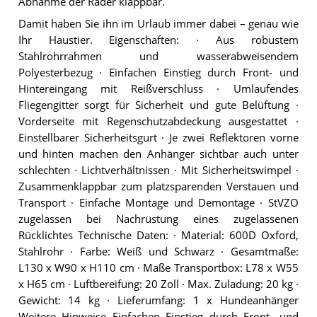
Abnahme der Räder klappbar.
Damit haben Sie ihn im Urlaub immer dabei – genau wie
Ihr Haustier. Eigenschaften: · Aus robustem
Stahlrohrrahmen und wasserabweisendem
Polyesterbezug · Einfachen Einstieg durch Front- und
Hintereingang mit Reißverschluss · Umlaufendes
Fliegengitter sorgt für Sicherheit und gute Belüftung ·
Vorderseite mit Regenschutzabdeckung ausgestattet ·
Einstellbarer Sicherheitsgurt · Je zwei Reflektoren vorne
und hinten machen den Anhänger sichtbar auch unter
schlechten · Lichtverhältnissen · Mit Sicherheitswimpel ·
Zusammenklappbar zum platzsparenden Verstauen und
Transport · Einfache Montage und Demontage · StVZO
zugelassen bei Nachrüstung eines zugelassenen
Rücklichtes Technische Daten: · Material: 600D Oxford,
Stahlrohr · Farbe: Weiß und Schwarz · Gesamtmaße:
L130 x W90 x H110 cm · Maße Transportbox: L78 x W55
x H65 cm · Luftbereifung: 20 Zoll · Max. Zuladung: 20 kg ·
Gewicht: 14 kg · Lieferumfang: 1 x Hundeanhänger
Weitere Hinweise Einfachen Einstieg durch Front- und