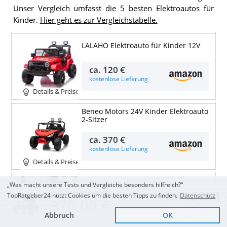
Unser Vergleich umfasst die 5 besten Elektroautos für
Kinder.
Hier geht es zur Vergleichstabelle.
LALAHO Elektroauto für Kinder 12V
ca.
120 €
kostenlose Lieferung
Details & Preise
Beneo Motors 24V Kinder Elektroauto
2-Sitzer
ca.
370 €
kostenlose Lieferung
Details & Preise
HAUSPROFI Kinder Elektroauto 12V
„Was macht unsere Tests und Vergleiche besonders hilfreich?“
Zum Top Angebot
TopRatgeber24 nutzt Cookies um die besten Tipps zu finden.
Datenschutz
370,00 €
ca.
180 €
Abbruch
OK
Sofort Lieferbar
KOSTENLOSE LIEFERUNG
kostenlose Lieferung