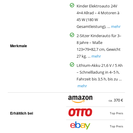
Kinder Elektroauto 24V
4×4 Allrad – 4 Motoren à
45 W (180 W
Gesamtleistung), …
mehr
2-Sitzer Kinderauto für 3–
8 Jahre – Maße
Merkmale
123×79×82,7 cm, Gewicht
27 kg, …
mehr
Lithium-Akku 21,6 V / 5 Ah
– Schnellladung in 4–5 h,
Fahrzeit bis 3,5 h, bis zu …
mehr
370 €
ca.
Erhältlich bei
Top Preis
Top Preis